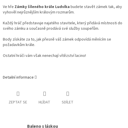
Ve hře
Zámky šíleného krále Ludvíka
budete stavět zámek tak, aby
vyhověl nejrůznějším královým rozmarům.
Každý hráč představuje najatého stavitele, který přidává místnosti do
svého zámku a současně prodává své služby soupeřům.
Body získáte za to, jak přesně váš zámek odpovídá měnícím se
požadavkům krále.
Ostatní hráči vám však nenechají vítězství lacino!
Detailní informace
ZEPTAT SE
HLÍDAT
SDÍLET
Baleno s láskou