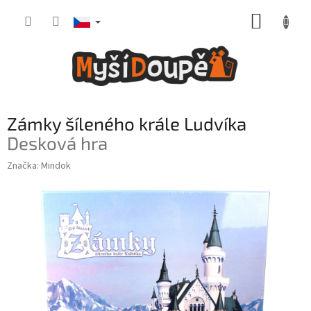
Přejít
NÁKUP
na
obsah
KOŠÍK
Zámky šíleného krále Ludvíka
Desková hra
Značka:
Mindok