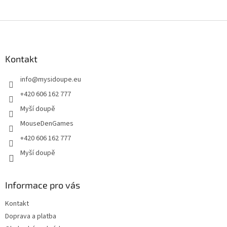
Z
á
p
a
Kontakt
t
info
@
mysidoupe.eu
í
+420 606 162 777
Myší doupě
MouseDenGames
+420 606 162 777
Myší doupě
Informace pro vás
Kontakt
Doprava a platba