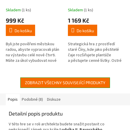
Skladem
(1 ks)
Skladem
(1 ks)
999 Kč
1 169 Kč
Do košíku
Do košíku
Byli jste pověřeni městskou
Strategická hra z prostředí
radou, abyste vypracovali plán
staré Číny, kde jako pěstitelé
na výstavbu celé nové čtvrti.
čaje rozšiřujete plantáže
Máte za úkol vybudovat nové
a pěstujete cenné lístky. Ostré
domy, kanceláře, parky i
vrcholky jün-nanských hor se...
malebná zákoutí u vodních
ploch....
ZOBRAZIT VŠECHNY SOUVISEJÍCÍ PRODUKTY
Popis
Podobné (8)
Diskuze
Detailní popis produktu
V této hre se v roli architekta budete snažit postavit co
nejkrásnejší zámek pro krále
Ludvíka II. Bavorského