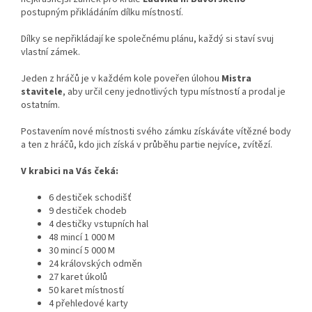
postupným přikládáním dílku místností.
Dílky se nepřikládají ke společnému plánu, každý si staví svuj
vlastní zámek.
Jeden z hráčů je v každém kole poveřen úlohou
Mistra
stavitele
, aby určil ceny jednotlivých typu místností a prodal je
ostatním.
Postavením nové místnosti svého zámku získáváte vítězné body
a ten z hráčů, kdo jich získá v průběhu partie nejvíce, zvítězí.
V krabici na Vás čeká:
6 destiček schodišť
9 destiček chodeb
4 destičky vstupních hal
48 mincí 1 000 M
30 mincí 5 000 M
24 královských odměn
27 karet úkolů
50 karet místností
4 přehledové karty