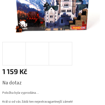
1 159 Kč
Měrná
Na dotaz
cena:
Položka byla vyprodána…
Král si od vás žádá ten nejextravagantnejší zámek!