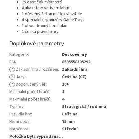
75 destiček místností
4 ukazatele ve tvaru labutí
1 dřevený žeton mistra stavitele
4 speciální organizéry GameTrayz
1 oboustranný herní plán
1 česká pravidla hry
Doplňkové parametry
Kategorie
:
Deskové hry
EAN
:
8595558305292
?
Základní hra / rozšíření
:
Základní hra
?
Jazyk
:
Čeština (CZ)
?
Doporučený věk
:
10+
Minimální počet hráčů
:
1
Maximální počet hráčů
:
4
Typ hry
:
Strategická / rodinná
Pravidla hry
:
Čeština
Herní doba
:
75 min
Náročnost
:
Střední
Položka byla vyprodána…