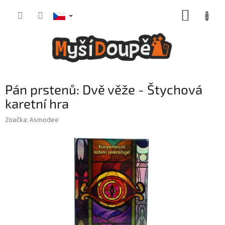
Přejít
NÁKUP
na
obsah
KOŠÍK
Pán prstenů: Dvě věže - Štychová
karetní hra
Značka:
Asmodee