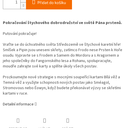
Přidat do košíku
Pokračování štychového dobrodružství ve světě Pána prstenů.
Putování pokračuje!
Vraťte se do úchvatného světa Středozemě ve štychové karetní hře!
Smíšek a Pipin jsou uneseni skřety, zatímco Frodo nese Prsten k Hoře
osudu. Vypravte se s Frodem a Samem do Mordoru a s Aragornem a
jeho společníky do Fangornského lesa a Rohanu, spolupracujte,
moudře zahrajte své karty a splňte úkoly všech postav.
Prozkoumejte nové strategie s mocnými soupeřící kartami Bílá věž a
Temná věž a využijte schopnosti nových postav jako Sméagol,
Stromovous nebo Éowyn, když budete překonávat výzvy se skřetími
kartami v ruce.
Detailní informace