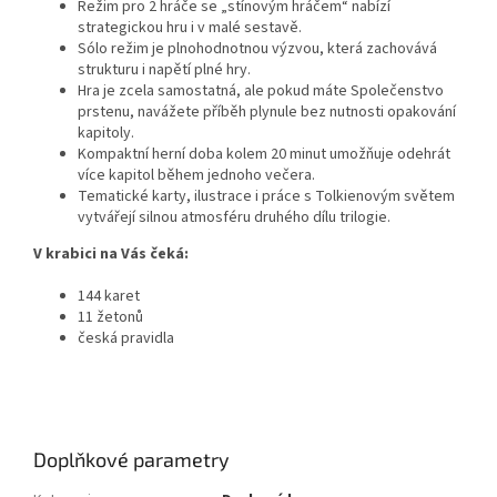
Režim pro 2 hráče se „stínovým hráčem“ nabízí
strategickou hru i v malé sestavě.
Sólo režim je plnohodnotnou výzvou, která zachovává
strukturu i napětí plné hry.
Hra je zcela samostatná, ale pokud máte Společenstvo
prstenu, navážete příběh plynule bez nutnosti opakování
kapitoly.
Kompaktní herní doba kolem 20 minut umožňuje odehrát
více kapitol během jednoho večera.
Tematické karty, ilustrace i práce s Tolkienovým světem
vytvářejí silnou atmosféru druhého dílu trilogie.
V krabici na Vás čeká:
144 karet
11 žetonů
česká pravidla
Doplňkové parametry