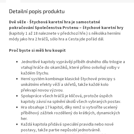
Detailní popis produktu
Dvě věže - Štychová karetní hra je samostatné
pokračování Společenstva Prstenu – štychové karetní hry
(kapitoly 1 až 18 naleznete v předchozí hře.) s několika herními
módy jako hra 2 hráčů, sólo hra a Cesta jde pořád dál.
Proč byste si měli hru koupit
Jednotlivé kapitoly vyprávějí příběh druhého dílu trilogie a
vtahují hráče do okamžiků, které přímo ovlivňují volby v
každém štychu.
Herní systém kombinuje klasické štychové principy s
unikátními efekty věží a skřetů, takže každé kolo
překvapí novou výzvou.
Spolupráce všech hráčů je klíčová, protože úspěch
kapitoly závisí na splnění úkolů všech vybraných postav.
Hra obsahuje 17 kapitol, díky nimž si vytvoříte ucelený
příběhový zážitek rozdělený do krátkých, dynamických
her.
Každá kapitola přidává speciální pravidla nebo nové
postavy, takže partie nepůsobí jednotvárně.