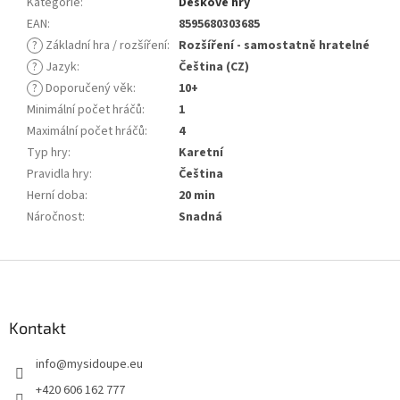
Kategorie
:
Deskové hry
EAN
:
8595680303685
?
Základní hra / rozšíření
:
Rozšíření - samostatně hratelné
?
Jazyk
:
Čeština (CZ)
?
Doporučený věk
:
10+
Minimální počet hráčů
:
1
Maximální počet hráčů
:
4
Typ hry
:
Karetní
Pravidla hry
:
Čeština
Herní doba
:
20 min
Náročnost
:
Snadná
Z
á
p
a
Kontakt
t
info
@
mysidoupe.eu
í
+420 606 162 777