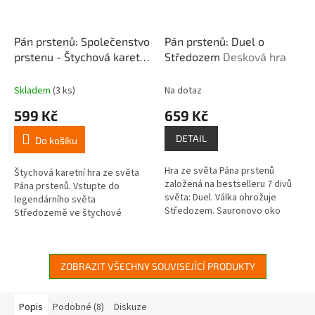
Pán prstenů: Společenstvo
Pán prstenů: Duel o
prstenu - Štychová karetní
Středozem
Desková hra
hra
Skladem
(3 ks)
Na dotaz
599 Kč
659 Kč
DETAIL
Do košíku
Hra ze světa Pána prstenů
Štychová karetní hra ze světa
založená na bestselleru 7 divů
Pána prstenů. Vstupte do
světa: Duel. Válka ohrožuje
legendárního světa
Středozem. Sauronovo oko
Středozemě ve štychové
neúnavně hledá Jeden prsten,
karetní hře! Společně v této
zatímco Společenstvo se
kooperativní hře postupujte
shromažďuje...
příběhem, poznávejte...
ZOBRAZIT VŠECHNY SOUVISEJÍCÍ PRODUKTY
Popis
Podobné (8)
Diskuze