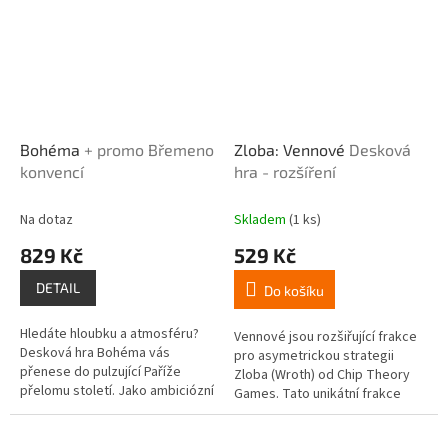
Bohéma
+ promo Břemeno
Zloba: Vennové
Desková
konvencí
hra - rozšíření
Na dotaz
Skladem
(1 ks)
829 Kč
529 Kč
DETAIL
Do košíku
Hledáte hloubku a atmosféru?
Vennové jsou rozšiřující frakce
Desková hra Bohéma vás
pro asymetrickou strategii
přenese do pulzující Paříže
Zloba (Wroth) od Chip Theory
přelomu století. Jako ambiciózní
Games. Tato unikátní frakce
umělci budete v této tematické
vyvrhelů přináší do hry
deckbuilding hře budovat...
mechanismy vzkříšení a