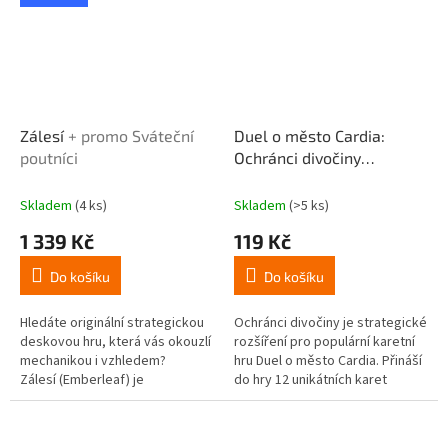
Zálesí
+ promo Sváteční
Duel o město Cardia:
poutníci
Ochránci divočiny
(rozšíření)
Skladem
(4 ks)
Skladem
(>5 ks)
1 339 Kč
119 Kč
Do košíku
Do košíku
Hledáte originální strategickou
Ochránci divočiny je strategické
deskovou hru, která vás okouzlí
rozšíření pro populární karetní
mechanikou i vzhledem?
hru Duel o město Cardia. Přináší
Zálesí (Emberleaf) je
do hry 12 unikátních karet
kompetitivní fantasy strategie
zvířecích ochránců a 5 nových
pro 1–5 hráčů od autora
lokací, které...
herního...