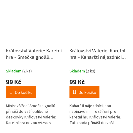
nečekané formě...
nestvůr, od nebezpečných vos
až po...
Království Valerie: Karetní
Království Valerie: Karetní
hra - Smečka gnollů
hra - Kaharští nájezdníci
(rozšíření)
(rozšíření)
Skladem
(2 ks)
Skladem
(2 ks)
99 Kč
99 Kč
Do košíku
Do košíku
Minirozšíření Smečka gnollů
Kaharští nájezdníci jsou
přináší do vaší oblíbené
napínavé minirozšíření pro
deskovky Království Valerie:
karetní hru Království Valerie.
Karetní hra novou výzvu v
Tato sada přináší do vaší
podobě krvelačných gnollů.
oblíbené fantasy hry zcela nový