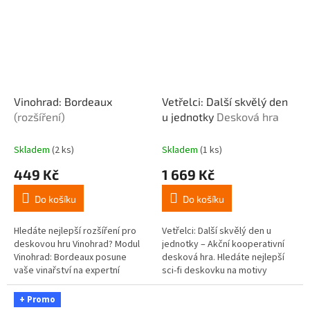
Vinohrad: Bordeaux
Vetřelci: Další skvělý den
(rozšíření)
u jednotky
Desková hra
Skladem
(2 ks)
Skladem
(1 ks)
449 Kč
1 669 Kč
Do košíku
Do košíku
Hledáte nejlepší rozšíření pro
Vetřelci: Další skvělý den u
deskovou hru Vinohrad? Modul
jednotky – Akční kooperativní
Vinohrad: Bordeaux posune
desková hra. Hledáte nejlepší
vaše vinařství na expertní
sci-fi deskovku na motivy
úroveň! Tento alternativní herní
kultovního filmu Vetřelci? Stolní
plán přináší 4...
hra Vetřelci: Další skvělý...
+ Promo