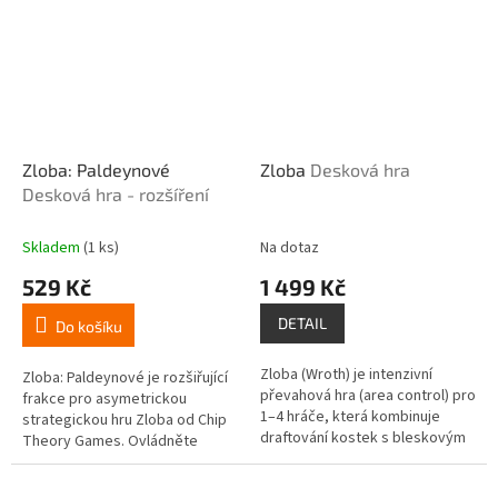
odvetných...
Zloba: Paldeynové
Zloba
Desková hra
Desková hra - rozšíření
Skladem
(1 ks)
Na dotaz
529 Kč
1 499 Kč
DETAIL
Do košíku
Zloba (Wroth) je intenzivní
Zloba: Paldeynové je rozšiřující
převahová hra (area control) pro
frakce pro asymetrickou
1–4 hráče, která kombinuje
strategickou hru Zloba od Chip
draftování kostek s bleskovým
Theory Games. Ovládněte
strategickým bojem. V této
umění paldeynského jezdce a
vizuálně podmanivé hře s...
využijte bleskovou mobilitu k...