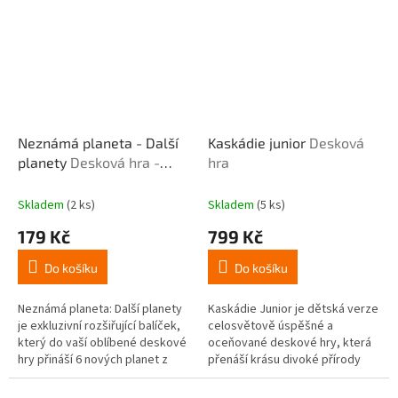
Neznámá planeta - Další
Kaskádie junior
Desková
planety
Desková hra -
hra
rozšíření
Skladem
(2 ks)
Skladem
(5 ks)
179 Kč
799 Kč
Do košíku
Do košíku
Neznámá planeta: Další planety
Kaskádie Junior je dětská verze
je exkluzivní rozšiřující balíček,
celosvětově úspěšné a
který do vaší oblíbené deskové
oceňované deskové hry, která
hry přináší 6 nových planet z
přenáší krásu divoké přírody
Kickstarter edice. Vyzkoušejte
přímo na váš stůl. V této
unikátní mechaniky...
vzdělávací rodinné hře si děti