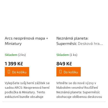
Arcs neoprénová mapa +
Neznámá planeta:
Miniatury
Superměsíc
Desková hra -
rozšíření
Skladem
(2 ks)
Skladem
(1 ks)
1 399 Kč
849 Kč
Do košíku
Do košíku
Vylepšete svůj herní zážitek se
Vrhněte se do nové výzvy v
sadou ARCS: Neoprenová herní
hlubokém vesmíru! Rozšíření
podložka & Miniatury. Tento
Neznámá planeta: Superměsíc
exkluzivní bundle obsahuje
obohacuje oblíbenou deskovou
českou verzi neoprenové mapy
hru o nové strategické
pro deskovou hru Arcs a...
možnosti. Zatímco se planeta...