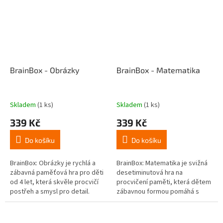
BrainBox - Obrázky
BrainBox - Matematika
Skladem
(1 ks)
Skladem
(1 ks)
339 Kč
339 Kč
Do košíku
Do košíku
BrainBox: Obrázky je rychlá a
BrainBox: Matematika je svižná
zábavná paměťová hra pro děti
desetiminutová hra na
od 4 let, která skvěle procvičí
procvičení paměti, která dětem
postřeh a smysl pro detail.
zábavnou formou pomáhá s
Během pouhých 10 vteřin si
učením a utužováním základních
hráči musí zapamatovat co...
matematických úkonů.
Dokážete si...