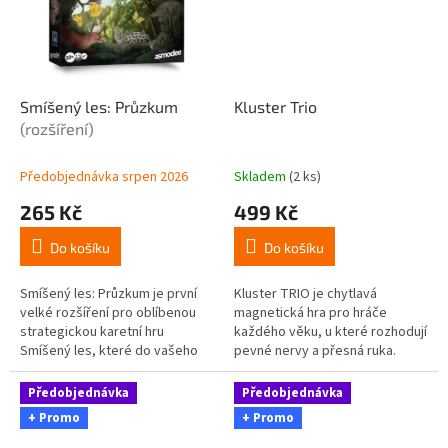
Smíšený les: Průzkum
Kluster Trio
(rozšíření)
Předobjednávka srpen 2026
Skladem
(2 ks)
265 Kč
499 Kč
Do košíku
Do košíku
Smíšený les: Průzkum je první
Kluster TRIO je chytlavá
velké rozšíření pro oblíbenou
magnetická hra pro hráče
strategickou karetní hru
každého věku, u které rozhodují
Smíšený les, které do vašeho
pevné nervy a přesná ruka.
ekosystému vnáší 3 samostatné
Pravidla pochopíte během
moduly. Objevte oficiální sólo...
minuty: všichni hráči dostanou
Předobjednávka
Předobjednávka
stejný...
+ Promo
+ Promo