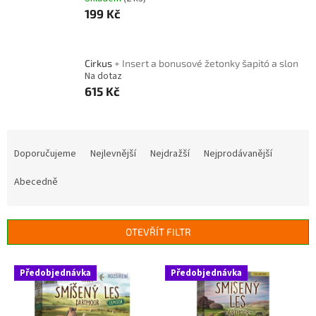
199 Kč
Cirkus
+ Insert a bonusové žetonky šapitó a slon
Na dotaz
615 Kč
Ř
a
Doporučujeme
Nejlevnější
Nejdražší
Nejprodávanější
z
e
Abecedně
n
í
p
OTEVŘÍT FILTR
r
o
V
Předobjednávka
Předobjednávka
d
ý
u
p
k
i