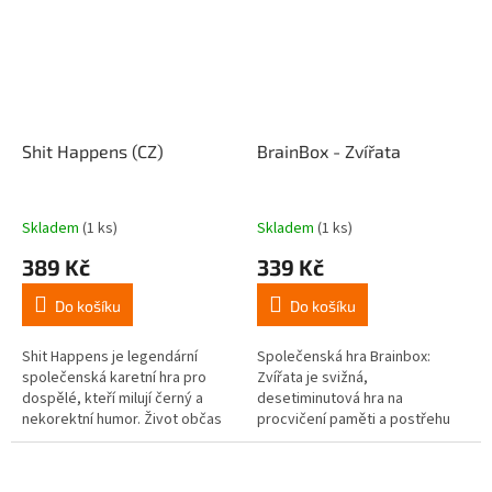
Shit Happens (CZ)
BrainBox - Zvířata
Skladem
(1 ks)
Skladem
(1 ks)
389 Kč
339 Kč
Do košíku
Do košíku
Shit Happens je legendární
Společenská hra Brainbox:
společenská karetní hra pro
Zvířata je svižná,
dospělé, kteří milují černý a
desetiminutová hra na
nekorektní humor. Život občas
procvičení paměti a postřehu
přináší naprosto bizarní a
pro děti i dospělé. Otestujte si,
strašné situace – a vaším
co všechno si dokážete
úkolem v...
zapamatovat za pouhých...