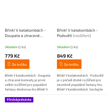
Břink! V katakombách -
Břink! V katakombách -
Doupata a ztracené
Podsvětí
(rozšíření)
komnaty
+ promokarta
Skladem
(1 ks)
Skladem
(1 ks)
779 Kč
849 Kč
Do košíku
Do košíku
Břink! V katakombách - Doupata
Břink! V katakombách - Podsvětí
a ztracené komnaty je první
je v pořadí druhé rozšíření pro
velké rozšíření pro populární
nesmírně populární fantasy hru
fantasy deskovou hru Břink! V
Břink! V katakombách. Sestupte
katakombách. Tato expanze
ještě hlouběji do temného
přináší do hry legendární...
podzemí a objevte zcela...
Předobjednávka