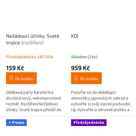
Nežádoucí účinky: Svatá
KOI
trojice
(rozšíření)
Předobjednávka září 2026
Skladem
(2 ks)
159 Kč
959 Kč
Do košíku
Do košíku
Oblíbená párty karetní hra
Ponořte se do uklidňující
dostává nový, nekompromisní
atmosféry japonských zahrad a
rozměr. Rozšíření Nežádoucí
vytvořte si svůj vlastní podvodní
účinky: Svatá trojice přináší do
ráj. Vytvořte si okrasné jezírko a
hry tři speciální karty s
staňte se mistrem v chovu koi –
extrémně mocnými efekty....
nádherných...
+ Promo
Předobjednávka