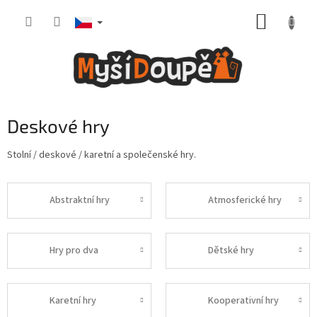
Přejít
NÁKUP
na
obsah
KOŠÍK
Deskové hry
Stolní / deskové / karetní a společenské hry.
Abstraktní hry
Atmosferické hry
Hry pro dva
Dětské hry
Karetní hry
Kooperativní hry