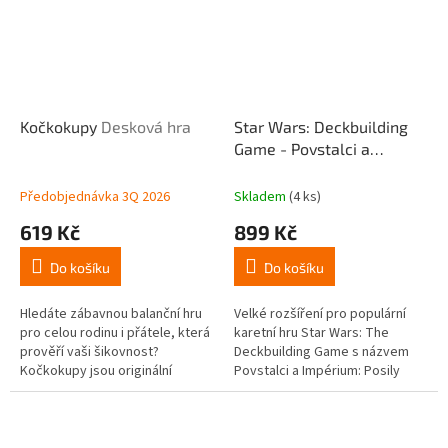
Kočkokupy
Desková hra
Star Wars: Deckbuilding
Game - Povstalci a
Impérium - Posily
(rozšíření)
Předobjednávka 3Q 2026
Skladem
(4 ks)
619 Kč
899 Kč
Do košíku
Do košíku
Hledáte zábavnou balanční hru
Velké rozšíření pro populární
pro celou rodinu i přátele, která
karetní hru Star Wars: The
prověří vaši šikovnost?
Deckbuilding Game s názvem
Kočkokupy jsou originální
Povstalci a Impérium: Posily
společenská stolní hra z dřeva,
přináší eskalaci galaktického
kde je vaším úkolem skládat...
konfliktu přímo na váš stůl....