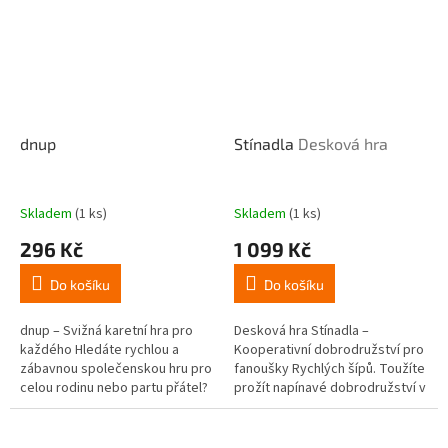
dnup
Stínadla
Desková hra
Skladem
(1 ks)
Skladem
(1 ks)
296 Kč
1 099 Kč
Do košíku
Do košíku
dnup – Svižná karetní hra pro
Desková hra Stínadla –
každého Hledáte rychlou a
Kooperativní dobrodružství pro
zábavnou společenskou hru pro
fanoušky Rychlých šípů. Toužíte
celou rodinu nebo partu přátel?
prožít napínavé dobrodružství v
Karetní hra dnup je odpovědí na
křivolakých uličkách po boku
otázku, jak zahnat nudu...
legendárního klubu Rychlých...