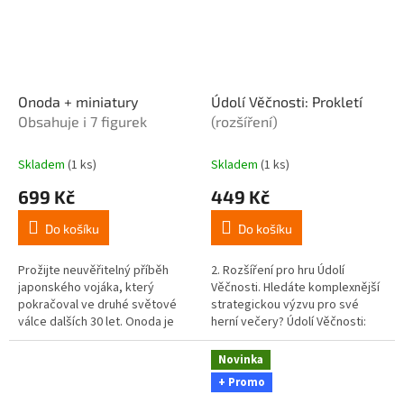
Onoda + miniatury
Údolí Věčnosti: Prokletí
Obsahuje i 7 figurek
(rozšíření)
Skladem
(1 ks)
Skladem
(1 ks)
699 Kč
449 Kč
Do košíku
Do košíku
Prožijte neuvěřitelný příběh
2. Rozšíření pro hru Údolí
japonského vojáka, který
Věčnosti. Hledáte komplexnější
pokračoval ve druhé světové
strategickou výzvu pro své
válce dalších 30 let. Onoda je
herní večery? Údolí Věčnosti:
atmosférická solitérní desková
Prokletí je druhé velké rozšíření
hra (hra pro jednoho hráče), ve...
pro oblíbenou fantasy...
Novinka
+ Promo