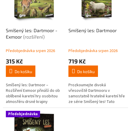
t
s
ů
p
r
o
d
Smíšený les: Dartmoor -
Smíšený les: Dartmoor
u
Exmoor
(rozšíření)
k
t
Předobjednávka srpen 2026
Předobjednávka srpen 2026
ů
315 Kč
719 Kč
Do košíku
Do košíku
Smíšený les: Dartmoor –
Prozkoumejte divoká
Rozšíření Exmoor přináší do ob
vřesoviště Dartmooru v
oblíbené karetní hry osobitou
samostatně hratelné karetní hře
atmosféru drsné krajiny
ze série Smíšený les! Tato
vřesovišť, strmých útesů a
taktická přírodní hra vás zavede
tajuplných jeskyní. Toto první
do divoké krajiny plné poníků,
Předobjednávka
rozšíření...
ovcí a...