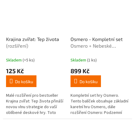
Krajina zvířat: Tep života
Osmero - Kompletní set
(rozšíření)
Osmero + Nebeské
kameny + Podzemní
kmeny + Figurky
Skladem
(>5 ks)
Skladem
(1 ks)
125 Kč
899 Kč
Do košíku
Do košíku
Malé rozšíření pro bestseller
Kompletní set hry Osmero.
Krajina zvířat: Tep života přináší
Tento balíček obsahuje základní
novou vlnu strategie do vaší
karetní hru Osmero, dále
oblíbené deskové hry. Toto
rozšíření Osmero: Podzemní
rozšíření obsahuje 10 nových
kmeny a rozšíření Osmero:
karet zvířat s unikátními...
Nebeské kameny. Jako bonus...