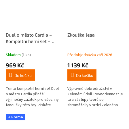
Duel o město Cardia –
Zkouška lesa
Kompletní herní set
+
Promo karta
Skladem
(1 ks)
Předobjednávka září 2026
969 Kč
1 139 Kč
Do košíku
Do košíku
Tento kompletní herní set Duel
Výpravné dobrodružství v
o město Cardia přináší
Zeleném údolí. Rovnodennost je
výjímečný zážitek pro všechny
tu a zástupy tvorů se
fanoušky této hry. Získáte
shromáždily v srdci Zeleného
základní hru, první rozšíření
údolí, aby byly svědky Zkoušky
Ochránci divočiny, luxusní...
lesa - pradávného každoročního
+ Promo
obřadu,...