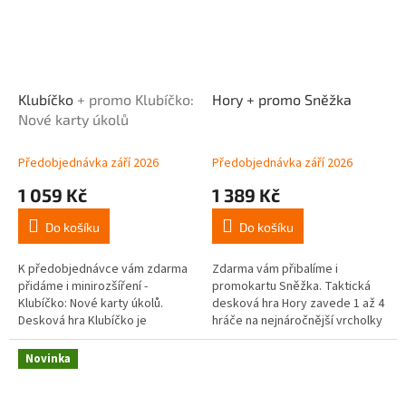
Klubíčko
+ promo Klubíčko:
Hory + promo Sněžka
Nové karty úkolů
Předobjednávka září 2026
Předobjednávka září 2026
1 059 Kč
1 389 Kč
Do košíku
Do košíku
K předobjednávce vám zdarma
Zdarma vám přibalíme i
přidáme i minirozšíření -
promokartu Sněžka. Taktická
Klubíčko: Nové karty úkolů.
desková hra Hory zavede 1 až 4
Desková hra Klubíčko je
hráče na nejnáročnější vrcholky
půvabná rodinná skládací hra s
světa. Tato horolezecká
tématem pletení, která volně...
deskovka s oblíbeným
Novinka
principem engine...