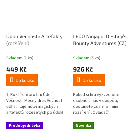
Údolí Věčnosti: Artefakty
LEGO Ninjago: Destiny’s
(rozšíření)
Bounty Adventures (CZ)
Skladem
(1 ks)
Skladem
(5 ks)
449 Kč
926 Kč
Do košíku
Do košíku
1. Rozšíření pro hru Údolí
Pokud si hru vyzvednete
Věčnosti. Mocný drak Věčnost
osobně u nás v doupěti,
odhalil tajemství magických
dostanete zdarma i mini
artefaktů rozesetých po údolí!
rozšíření „Ovladač".
Fantasy rozšíření Artefakty pro
Kooperativní rodinná hra.
oblíbenou strategickou...
Nindžo! Padouši útočí na
Předobjednávka
Novinka
Odměnu osudu – musíš...