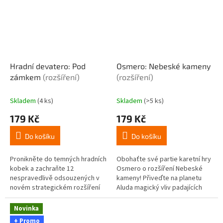
Hradní devatero: Pod
Osmero: Nebeské kameny
zámkem
(rozšíření)
(rozšíření)
Skladem
(4 ks)
Skladem
(>5 ks)
179 Kč
179 Kč
Do košíku
Do košíku
Pronikněte do temných hradních
Obohaťte své partie karetní hry
kobek a zachraňte 12
Osmero o rozšíření Nebeské
nespravedlivě odsouzených v
kameny! Přiveďte na planetu
novém strategickém rozšíření
Aluda magický vliv padajících
Pod zámkem pro oblíbenou
meteoritů, které zásadně mění
deskovou hru Hradní devatero.
pravidla průzkumu. Toto...
Novinka
Objevte nové...
+ Promo