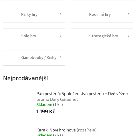
Párty hry
Rodinné hry
Sólo hry
Strategické hry
Gamebooky / Knihy
Nejprodávanější
Pán prstenů: Společenstvo prstenu + Dvě věže
+
promo Dary Galadriel
Skladem
(1 ks)
1 199 Kč
Karak: Noví hrdinové
(rozšíření)
Skladem
(2 ks)