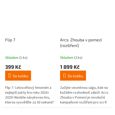
Flip 7
Arcs: Zhouba v pomezí
(rozšíření)
Skladem
(1 ks)
Skladem
(2 ks)
399 Kč
1 899 Kč
Do košíku
Do košíku
Flip 7: Celosvětový fenomén a
Zažijte vesmírnou ságu, kde na
nejlepší párty hra roku 2024 i
každém rozhodnutí záleží. Arcs:
2025! Hledáte návykovou hru,
Zhouba v Pomezí je revoluční
kterou vysvětlíte za 30 sekund?
kampaňové rozšíření pro sci-fi
Flip 7 je rychlá párty hra
strategii Arcs. Během tří
založená na mechanismu...
provázaných partií...