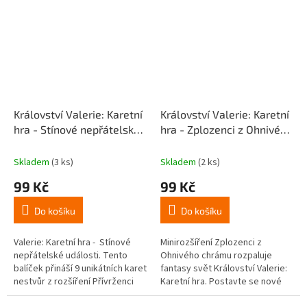
Království Valerie: Karetní
Království Valerie: Karetní
hra - Stínové nepřátelské
hra - Zplozenci z Ohnivého
události
(rozšíření)
chrámu
(rozšíření)
Skladem
(3 ks)
Skladem
(2 ks)
99 Kč
99 Kč
Do košíku
Do košíku
Valerie: Karetní hra - Stínové
Minirozšíření Zplozenci z
nepřátelské události. Tento
Ohnivého chrámu rozpaluje
balíček přináší 9 unikátních karet
fantasy svět Království Valerie:
nestvůr z rozšíření Přívrženci
Karetní hra. Postavte se nové
temnoty, které se nyní vrací v
hrozbě v podobě lávových