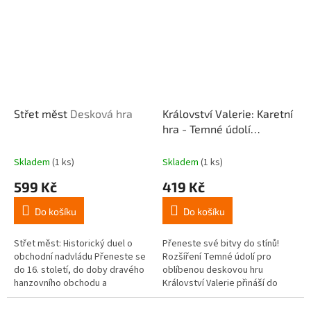
od 6...
Střet měst
Desková hra
Království Valerie: Karetní
hra - Temné údolí
(rozšíření)
Skladem
(1 ks)
Skladem
(1 ks)
599 Kč
419 Kč
Do košíku
Do košíku
Střet měst: Historický duel o
Přeneste své bitvy do stínů!
obchodní nadvládu Přeneste se
Rozšíření Temné údolí pro
do 16. století, do doby dravého
oblíbenou deskovou hru
hanzovního obchodu a
Království Valerie přináší do
neúprosné rivality. Střet měst je
vašich partií temnou atmosféru
asymetrická desková hra pro...
nekropolí a stok. Bojujte proti...