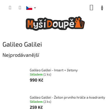
Přejít
NÁKUP
na
obsah
KOŠÍK
Galileo Galilei
Nejprodávanější
Galileo Galilei - Insert + žetony
Skladem
(1 ks)
990 Kč
Galileo Galilei - Žeton prvního hráče a kvadranty
Skladem
(2 ks)
259 Kč