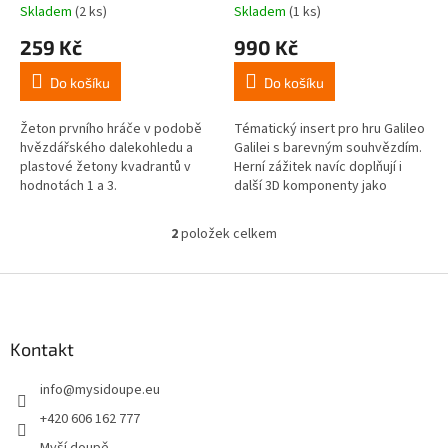
k
Skladem
(2 ks)
Skladem
(1 ks)
Průměrné
Průměrné
t
hodnocení
hodnocení
259 Kč
990 Kč
ů
produktu
produktu
je
je
Do košíku
Do košíku
5,0
5,0
z
z
5
5
Žeton prvního hráče v podobě
Tématický insert pro hru Galileo
hvězdiček.
hvězdiček.
hvězdářského dalekohledu a
Galilei s barevným souhvězdím.
plastové žetony kvadrantů v
Herní zážitek navíc doplňují i
hodnotách 1 a 3.
další 3D komponenty jako
je žeton pro prvního hráče v
podobě...
2
položek celkem
O
v
l
Z
á
á
d
p
a
a
Kontakt
c
t
í
info
@
mysidoupe.eu
í
p
r
+420 606 162 777
v