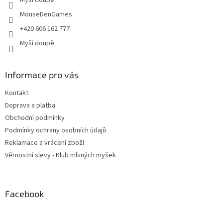
Myší doupě
k
y
MouseDenGames
v
+420 606 162 777
ý
p
Myší doupě
i
s
u
Informace pro vás
Kontakt
Doprava a platba
Obchodní podmínky
Podmínky ochrany osobních údajů
Reklamace a vrácení zboží
Věrnostní slevy - Klub mlsných myšek
Facebook