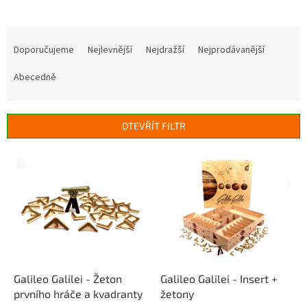
Ř
a
Doporučujeme
Nejlevnější
Nejdražší
Nejprodávanější
z
e
Abecedně
n
í
p
OTEVŘÍT FILTR
r
o
V
d
ý
u
p
k
i
t
s
ů
p
r
o
d
Galileo Galilei - Žeton
Galileo Galilei - Insert +
u
prvního hráče a kvadranty
žetony