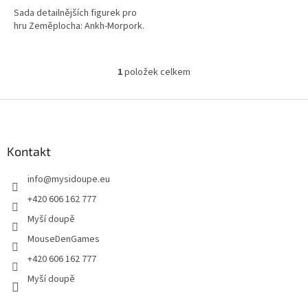
5
Sada detailnějších figurek pro
hvězdiček.
hru Zeměplocha: Ankh-Morpork.
1
položek celkem
O
v
l
Z
á
á
d
p
a
a
Kontakt
c
t
í
info
@
mysidoupe.eu
í
p
r
+420 606 162 777
v
Myší doupě
k
y
MouseDenGames
v
+420 606 162 777
ý
p
Myší doupě
i
s