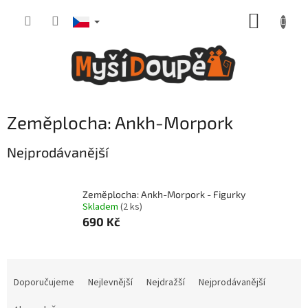
Přejít
NÁKUP
na
obsah
KOŠÍK
Zeměplocha: Ankh-Morpork
Nejprodávanější
Zeměplocha: Ankh-Morpork - Figurky
Skladem
(2 ks)
690 Kč
Ř
a
Doporučujeme
Nejlevnější
Nejdražší
Nejprodávanější
z