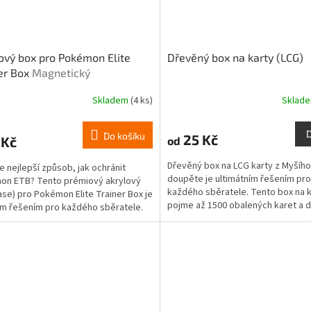
ový box pro Pokémon Elite
Dřevěný box na karty (LCG)
er Box
Magnetický
Skladem
(4 ks)
Sklad
Do košíku
25 Kč
 Kč
od
Dřevěný box na LCG karty z Myšího
e nejlepší způsob, jak ochránit
doupěte je ultimátním řešením pro
on ETB? Tento prémiový akrylový
každého sběratele. Tento box na k
ase) pro Pokémon Elite Trainer Box je
pojme až 1500 obalených karet a d
ím řešením pro každého sběratele.
modulárnímu systému s...
 vám vaše...