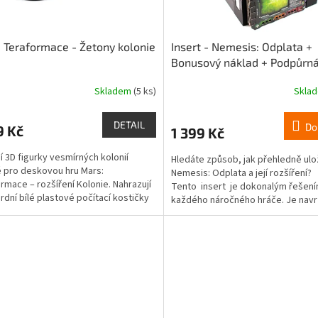
 Teraformace - Žetony kolonie
Insert - Nemesis: Odplata +
Bonusový náklad + Podpůrn
jednotka
Skladem
(5 ks)
Skla
rné
cení
ktu
DETAIL
Do
9 Kč
1 399 Kč
ní 3D figurky vesmírných kolonií
Hledáte způsob, jak přehledně ulož
 pro deskovou hru Mars:
Nemesis: Odplata a její rozšíření?
rmace – rozšíření Kolonie. Nahrazují
Tento insert je dokonalým řešení
ček.
rdní bílé plastové počítací kostičky
každého náročného hráče. Je navr
kříky) a...
aby...