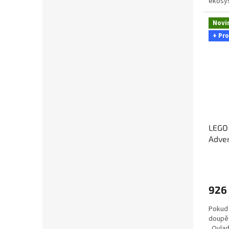
ekosys
Objevte
Novi
+ Pr
LEGO 
Adven
926
Pokud 
doupět
„Ovlad