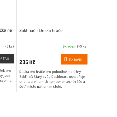
žka na
Zaklínač - Deska hráče
em
(>5 ks)
Skladem
(>5 ks)
Průměrné
hodnocení
produktu
DETAIL
Do košíku
235 Kč
je
4,5
žek pro
Deska pro hráče pro pohodlné hraní hry
z
ky jsou
Zaklínač: Starý svět. Dashboard usnadňuje
5
assonne.
orientaci v herních komponentech hráče a
hvězdiček.
šetří místo na herním stole.