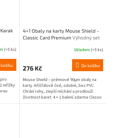
 Karak
4+1 Obaly na karty Mouse Shield -
Classic Card Premium
Výhodný set
em
(>5 ks)
Skladem
(>5 ks)
 košíku
Do košíku
276 Kč
 pro
Mouse Shield – prémiové 90μm obaly na
 2 mřížky
karty. Křišťálově čiré, odolné, bez PVC.
hrou
Chrání rohy, zlepší míchání a prodlouží
životnost karet. 4 + 1 balení zdarma Classic
Card Premium...