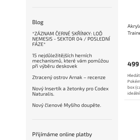
Blog
Akryl
Train
*ZÁZNAM ČERNÉ SKŘÍNKY: LOĎ
NEMESIS - SEKTOR 04 / POSLEDNÍ
FÁZE*
15 nejdůležitějších herních
mechanismů, které vám pomůžou
499
při výběru deskovek
Hledát
Ztracený ostrov Arnak – recenze
Pokém
box (c
Nový Insertík a žetonky pro Codex
ideáln
Naturalis.
Umožní
Nový členové Myšího doupěte.
Přijímáme online platby