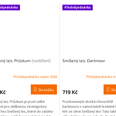
objednávka
Předobjednávka
ený les: Průzkum
(rozšíření)
Smíšený les: Dartmoor
Předobjednávka srpen 2026
Předobjednávka sr
Do košíku
Do
 Kč
719 Kč
ý les: Průzkum je první velké
Prozkoumejte divoká vřesoviště
ení pro oblíbenou strategickou
Dartmooru v samostatně hratelné 
í hru Smíšený les, které do vašeho
hře ze série Smíšený les! Tato tak