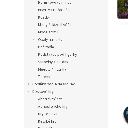
š
Herní kovové mince
l
Inserty / Pořadače
í
Kostky
m
Misky / Házecí věže
D
Modelářství
o
Obaly na karty
u
Počítadla
p
Podstavce pod figurky
ě
Suroviny / Žetony
t
Meeply / Figurky
i
Terény
,
Doplňky podle deskovek
Deskové hry
Abstraktní hry
Atmosferické hry
Hry pro dva
Dětské hry