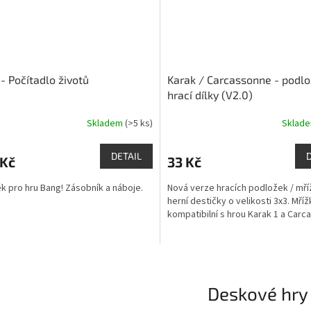
- Počítadlo životů
Karak / Carcassonne - podlo
hrací dílky (V2.0)
Skladem
(>5 ks)
Sklad
rné
Průměrné
cení
hodnocení
ktu
produktu
DETAIL
 Kč
33 Kč
je
4,2
k pro hru Bang! Zásobník a náboje.
Nová verze hracích podložek / mří
z
herní destičky o velikosti 3x3. Mříž
5
kompatibilní s hrou Karak 1 a Carc
ček.
hvězdiček.
Deskové hry