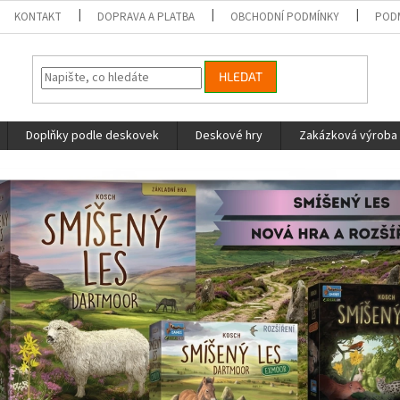
KONTAKT
DOPRAVA A PLATBA
OBCHODNÍ PODMÍNKY
POD
HLEDAT
Doplňky podle deskovek
Deskové hry
Zakázková výroba