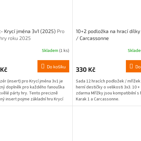
t- Krycí jména 3v1 (2025)
Pro
10+2 podložka na hrací dílky
 hry roku 2025
/ Carcassonne
Skladem
(1 ks)
Sklad
Průměrné
hodnocení
produktu
Do košíku
Do
 Kč
330 Kč
je
4,8
zér (insert) pro Krycí jména 3v1 je
Sada 12 hracích podložek / mřížek
z
ný doplněk pro každého fanouška
herní destičky o velikosti 3x3. 10 +
5
kvělé párty hry. Tento precizně
zdarma Mřížky jsou kompatibilní s 
hvězdiček.
ný insert pojme základní hru Krycí
Karak 1 a Carcassonne.
edice 2025,...