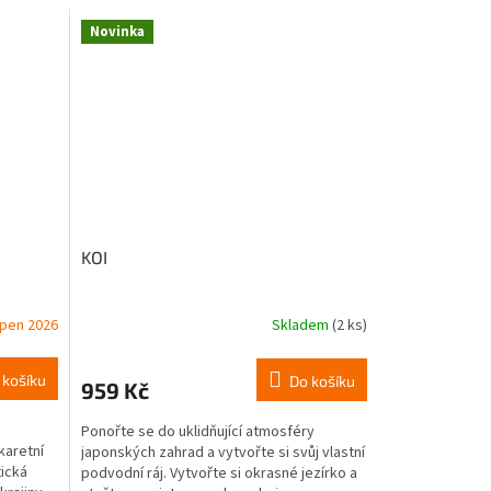
Novinka
KOI
pen 2026
Skladem
(2 ks)
 košíku
Do košíku
959 Kč
Ponořte se do uklidňující atmosféry
karetní
japonských zahrad a vytvořte si svůj vlastní
tická
podvodní ráj. Vytvořte si okrasné jezírko a