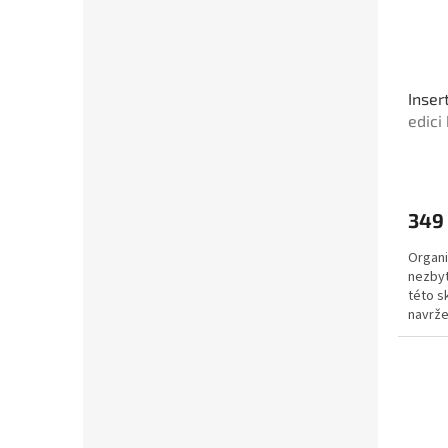
Inser
edici
349
Organi
nezbyt
této s
navrže
jména 