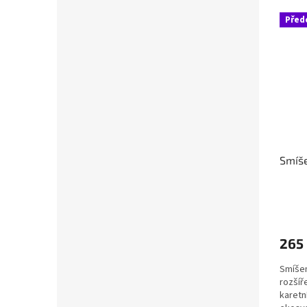
Před
Smíš
265
Smíšen
rozšíř
karetn