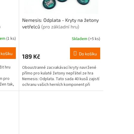
Nemesis: Odplata - Kryty na žetony
á
vetřelců
(pro základní hru)
dem
(1 ks)
Skladem
(>5 ks)
 košíku
Do košíku
189 Kč
it hru
Oboustranné zacvakávací kryty navržené
přímo pro kulaté žetony nepřátel ze hra
m pro
Nemesis: Odplata. Tato sada 40 kusů zajistí
žen tak,
ochranu vašich herních komponent při
losování z...