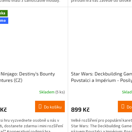
tému vnáší 3 samostatné moduly.
přírodní hra vás zavede do divoké 
 oficiální sólo...
plné poníků, ovcí a...
nka
omo
Ninjago: Destiny’s Bounty
Star Wars: Deckbuilding Ga
tures (CZ)
Povstalci a Impérium - Posil
(rozšíření)
Skladem
(5 ks)
Skla
Do košíku
Do
 Kč
899 Kč
si hru vyzvednete osobně u nás v
Velké rozšíření pro populární karet
i, dostanete zdarma i mini rozšíření
Star Wars: The Deckbuilding Game
ač". Kooperativní rodinná hra.
názvem Povstalci a Impérium: Posil