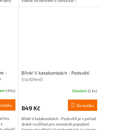
krajiny
staňte se mistrem v chovu koi –
nádherných...
me -
Břink! V katakombách - Podsvětí
y
(rozšíření)
dem
(4 ks)
Skladem
(1 ks)
 košíku
Do košíku
849 Kč
ní hru
Břink! V katakombách - Podsvětí je v pořadí
 s
druhé rozšíření pro nesmírně populární
y přináší