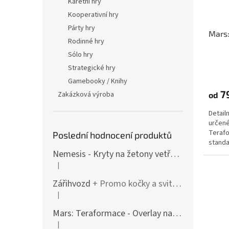
Karetní hry
Kooperativní hry
Párty hry
Mars:
Rodinné hry
Sólo hry
Průmě
Strategické hry
hodno
Gamebooky / Knihy
produ
7
Zakázková výroba
od
je
5,0
Detail
z
určené
5
Terafo
Poslední hodnocení produktů
hvězdi
standa
(tzv. cu
Nemesis - Kryty na žetony vetřelců (varianty i pro rozšíření / Lockdown)
|
Hodnocení produktu je 4 z 5 hvězdiček.
Zářihvozd
+ Promo kočky a svitolam
|
Hodnocení produktu je 5 z 5 hvězdiček.
Mars: Teraformace - Overlay na destičky kolonií
|
Hodnocení produktu je 5 z 5 hvězdiček.