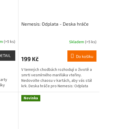
Nemesis: Odplata - Deska hráče
em
(>5 ks)
Skladem
(>5 ks)
DETAIL
Do košíku
199 Kč
V temných chodbách rozhodují o životě a
smrti vesmírného mariňáka vteřiny.
arty
Nedovolte chaosu v kartách, aby vás stál
íky
krk. Deska hráče pro Nemesis: Odplata
bude vaším osobním...
Novinka