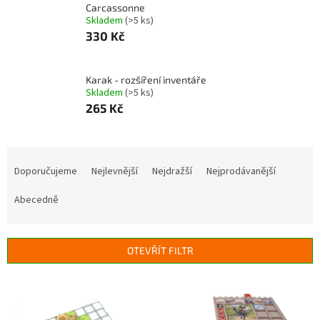
Carcassonne
Skladem
(>5 ks)
330 Kč
Karak - rozšíření inventáře
Skladem
(>5 ks)
265 Kč
Ř
a
Doporučujeme
Nejlevnější
Nejdražší
Nejprodávanější
z
e
Abecedně
n
í
p
OTEVŘÍT FILTR
r
o
V
d
ý
u
p