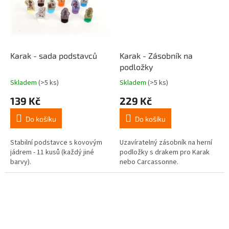
Karak - sada podstavců
Karak - Zásobník na
podložky
Skladem
(>5 ks)
Skladem
(>5 ks)
Průměrné
Průměrné
hodnocení
hodnocení
139 Kč
229 Kč
produktu
produktu
je
je
Do košíku
Do košíku
5,0
5,0
z
z
5
5
Stabilní podstavce s kovovým
Uzavíratelný zásobník na herní
hvězdiček.
hvězdiček.
jádrem - 11 kusů (každý jiné
podložky s drakem pro Karak
barvy).
nebo Carcassonne.