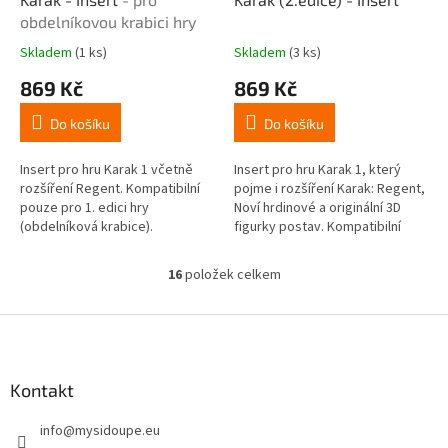
obdelníkovou krabici hry
Skladem
(1 ks)
Skladem
(3 ks)
Průměrné
Průměrné
hodnocení
hodnocení
869 Kč
869 Kč
produktu
produktu
je
je
Do košíku
Do košíku
4,2
5,0
z
z
5
5
Insert pro hru Karak 1 včetně
Insert pro hru Karak 1, který
hvězdiček.
hvězdiček.
rozšíření Regent. Kompatibilní
pojme i rozšíření Karak: Regent,
pouze pro 1. edici hry
Noví hrdinové a originální 3D
(obdelníková krabice).
figurky postav. Kompatibilní
pouze pro 2. edici hry
(čtvercová krabice)....
16
položek celkem
O
v
l
Z
á
á
d
p
a
a
Kontakt
c
t
í
info
@
mysidoupe.eu
í
p