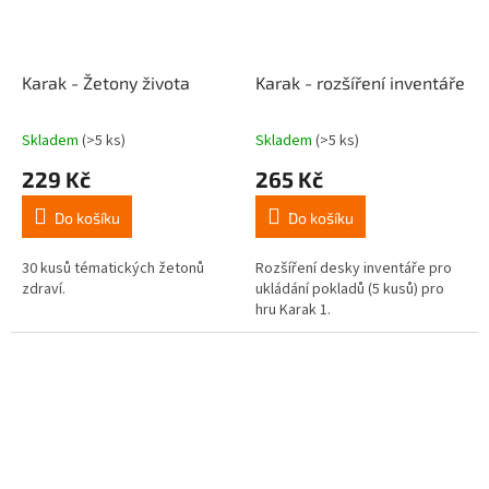
Karak - Žetony života
Karak - rozšíření inventáře
Skladem
(>5 ks)
Skladem
(>5 ks)
Průměrné
Průměrné
hodnocení
hodnocení
229 Kč
265 Kč
produktu
produktu
je
je
Do košíku
Do košíku
4,7
4,1
z
z
5
5
30 kusů tématických žetonů
Rozšíření desky inventáře pro
hvězdiček.
hvězdiček.
zdraví.
ukládání pokladů (5 kusů) pro
hru Karak 1.