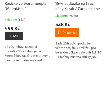
Kasička ve tvaru meepla
16+4 podložka na hrací
"Meeplátko"
dílky Karak / Carcassonne
Skladem
(>5 ks)
Průměrné
Skladem
(1 ks)
hodnocení
528 Kč
produktu
499 Kč
je
Do košíku
5,0
DETAIL
z
5
Sada 20 hracích podložek
Už vás nebaví ta nudná
hvězdiček.
včetně stojánku / mřížek pro
prasátka? Představujeme
herní destičky o velikosti 3x3. 16
Meeplátko, kasičku pro pravého
+ 4 mřížky zdarma Mřížky jsou
(i nepravého) deskovkáře!
kompatibilní s hrou Karak 1 a
Carcassonne.