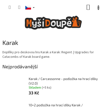
Přejít
NÁKUP
na
obsah
KOŠÍK
Karak
Doplňky pro deskovou hru Karak a Karak: Regent. | Upgrades for
Catacombs of Karak board game.
Nejprodávanější
Karak / Carcassonne - podložka na hrací dílky
(V2.0)
Skladem
(>5 ks)
33 Kč
10+2 podložka na hrací dílky Karak /