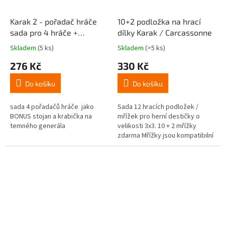
Karak 2 - pořadač hráče
10+2 podložka na hrací
sada pro 4 hráče +
dílky Karak / Carcassonne
Dáreček
Skladem
(5 ks)
Skladem
(>5 ks)
Průměrné
Průměrné
hodnocení
hodnocení
276 Kč
330 Kč
produktu
produktu
je
je
Do košíku
Do košíku
5,0
4,8
z
z
5
5
sada 4 pořadačů hráče jako
Sada 12 hracích podložek /
hvězdiček.
hvězdiček.
BONUS stojan a krabička na
mřížek pro herní destičky o
temného generála
velikosti 3x3. 10 + 2 mřížky
zdarma Mřížky jsou kompatibilní
s hrou Karak 1 a Carcassonne.