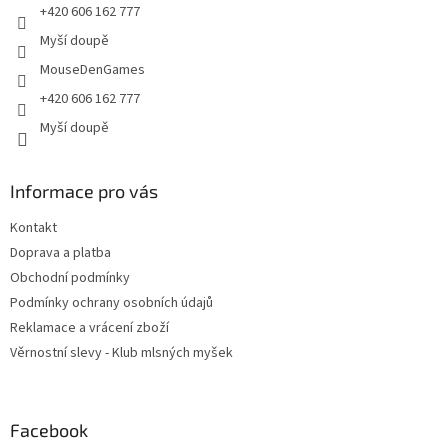
r
+420 606 162 777
v
Myší doupě
k
y
MouseDenGames
v
+420 606 162 777
ý
p
Myší doupě
i
s
u
Informace pro vás
Kontakt
Doprava a platba
Obchodní podmínky
Podmínky ochrany osobních údajů
Reklamace a vrácení zboží
Věrnostní slevy - Klub mlsných myšek
Facebook