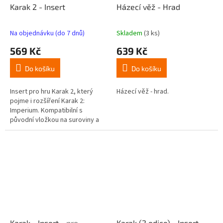
Karak 2 - Insert
Házecí věž - Hrad
Na objednávku (do 7 dnů)
Skladem
(3 ks)
Průměrné
Průměrné
hodnocení
hodnocení
569 Kč
639 Kč
produktu
produktu
je
je
Do košíku
Do košíku
5,0
4,4
z
z
5
5
Insert pro hru Karak 2, který
Házecí věž - hrad.
hvězdiček.
hvězdiček.
pojme i rozšíření Karak 2:
Imperium. Kompatibilní s
původní vložkou na suroviny a
kostky.
Karak - Insert
- pro
Karak (2.edice) - Insert