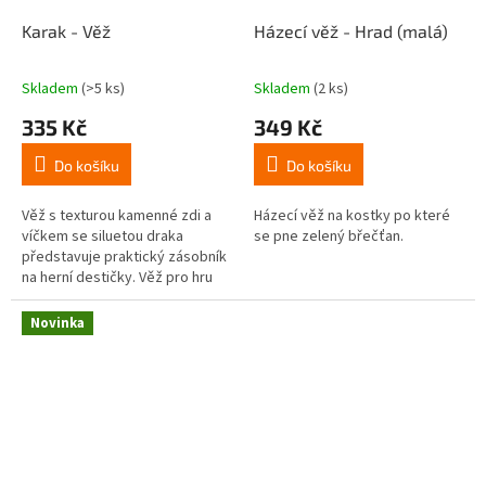
Karak - Věž
Házecí věž - Hrad (malá)
Skladem
(>5 ks)
Skladem
(2 ks)
Průměrné
Průměrné
hodnocení
hodnocení
335 Kč
349 Kč
produktu
produktu
je
je
Do košíku
Do košíku
5,0
4,5
z
z
5
5
Věž s texturou kamenné zdi a
Házecí věž na kostky po které
hvězdiček.
hvězdiček.
víčkem se siluetou draka
se pne zelený břečťan.
představuje praktický zásobník
na herní destičky. Věž pro hru
Karak 1 s víčkem.
Novinka