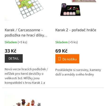
k
i
t
s
ů
p
r
o
d
Karak / Carcassonne -
Karak 2 - pořadač hráče
u
podložka na hrací dílky
k
(V2.0)
Skladem
(>5 ks)
Skladem
(>5 ks)
Průměrné
Průměrné
t
hodnocení
hodnocení
33 Kč
69 Kč
ů
produktu
produktu
je
je
DETAIL
Do košíku
4,2
5,0
z
z
Nová verze hracích podložek /
5
5
Poskládejte si suroviny, kameny
mřížek pro herní destičky o
hvězdiček.
hvězdiček.
duší a armády svého hrdiny
velikosti 3x3. Mřížky jsou
kompatibilní s hrou Karak 1 a
Carcassonne.