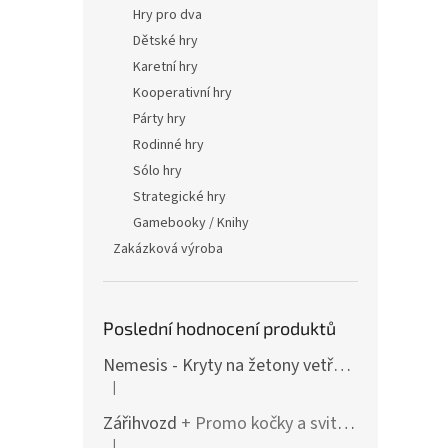
Hry pro dva
Dětské hry
Karetní hry
Kooperativní hry
Párty hry
Rodinné hry
Sólo hry
Strategické hry
Gamebooky / Knihy
Zakázková výroba
Poslední hodnocení produktů
Nemesis - Kryty na žetony vetřelců (varianty i pro rozšíření / Lockdown)
|
Hodnocení produktu je 4 z 5 hvězdiček.
Zářihvozd
+ Promo kočky a svitolam
|