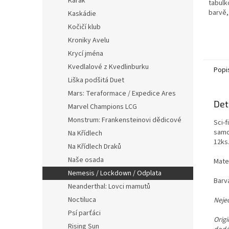
Karak
tabulk
hvězdi
barvě,
Kaskádie
pro N
Kočičí klub
modrá 
Kroniky Avelu
Krycí jména
Kvedlalové z Kvedlinburku
Popi
Liška podšitá Duet
Mars: Teraformace / Expedice Ares
Det
Marvel Champions LCG
Monstrum: Frankensteinovi dědicové
Sci-f
samo
Na Křídlech
12ks
Na Křídlech Draků
Naše osada
Mater
Nemesis / Lockdown / Odplata
Barva
Neanderthal: Lovci mamutů
Noctiluca
Neje
Psí parťáci
Origi
Rising Sun