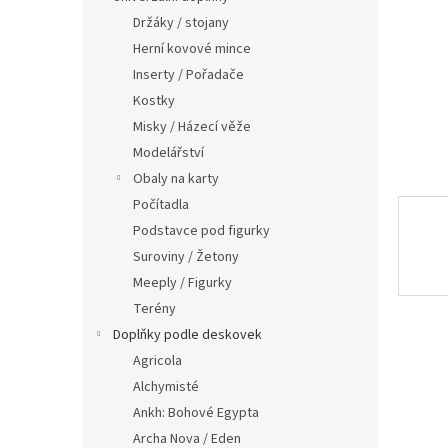
n
Držáky / stojany
e
Herní kovové mince
l
Inserty / Pořadače
Kostky
Misky / Házecí věže
Modelářství
Obaly na karty
Počítadla
Podstavce pod figurky
Suroviny / Žetony
Meeply / Figurky
Terény
Doplňky podle deskovek
Agricola
Alchymisté
Ankh: Bohové Egypta
Archa Nova / Eden