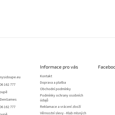
Informace pro vás
Facebo
Kontakt
mysidoupe.eu
Doprava a platba
06 162 777
Obchodní podmínky
doupě
Podmínky ochrany osobních
eDenGames
údajů
Reklamace a vrácení zboží
06 162 777
Věrnostní slevy - Klub mlsných
doupě