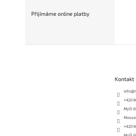
Přijímáme online platby
Z
á
p
a
t
Kontakt
í
info
@
+420 6
Myší 
Mous
+420 6
Myší 