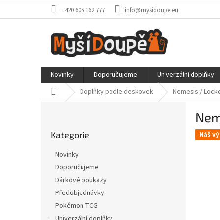
Přejít
+420 606 162 777
info@mysidoupe.eu
na
obsah
Novinky
Doporučujeme
Univerzální doplňky
Domů
Doplňky podle deskovek
Nemesis / Lock
P
Nem
o
Přeskočit
s
Kategorie
kategorie
Náš vý
t
r
Novinky
a
Doporučujeme
n
Dárkové poukazy
n
í
Předobjednávky
p
Pokémon TCG
a
Univerzální doplňky