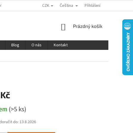
CZK
Čeština
MÍNKY OCHRANY OSOBNÍCH ÚDAJŮ
REKLAMACE A VRÁCENÍ ZBOŽÍ
Přihlášení
V
NÁKUPNÍ
Prázdný košík
KOŠÍK
Blog
O nás
Kontakt
 Kč
dem
(>5 ks)
oručit do:
13.8.2026