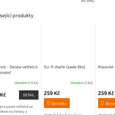
od 2000,-
sející produkty
is - Deska vetřelců
Sci-fi dveře (sada 6ks)
Klasické 
oratoř
Skladem
(>5 ks)
Skladem
(2 ks)
rné
cení
259 Kč
259 Kč
ktu
 Kč
DETAIL
Do košíku
Do ko
pro panel vetřelců se
íkem na žetony a