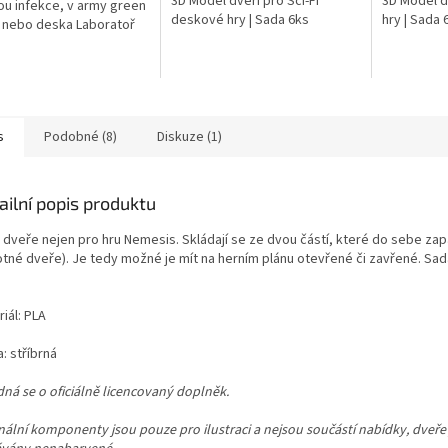
3D Model dveří pro Sci-Fi
3D Model d
ou infekce, v army green
ček.
deskové hry | Sada 6ks
hry | Sada 
 nebo deska Laboratoř
emesis Lockdown, tmavě
barva.
s
Podobné (8)
Diskuze (1)
ailní popis produktu
i dveře nejen pro hru Nemesis. Skládají se ze dvou částí, které do sebe zap
tné dveře). Je tedy možné je mít na herním plánu otevřené či zavřené. Sa
.
iál: PLA
: stříbrná
dná se o oficiálně licencovaný doplněk.
nální komponenty jsou pouze pro ilustraci a nejsou součástí nabídky, dveře