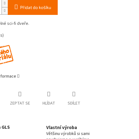
Přidat do košíku
lné sci-fi dveře.
s)
informace
ZEPTAT SE
HLÍDAT
SDÍLET
a GLS
Vlastní výroba
Většinu výrobků si sami