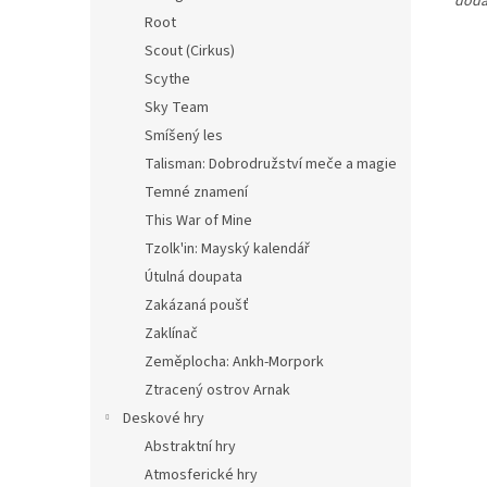
dodá
Root
Scout (Cirkus)
Scythe
Sky Team
Smíšený les
Talisman: Dobrodružství meče a magie
Temné znamení
This War of Mine
Tzolk'in: Mayský kalendář
Útulná doupata
Zakázaná poušť
Zaklínač
Zeměplocha: Ankh-Morpork
Ztracený ostrov Arnak
Deskové hry
Abstraktní hry
Atmosferické hry