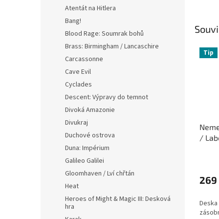
Atentát na Hitlera
Bang!
Souvi
Blood Rage: Soumrak bohů
Brass: Birmingham / Lancaschire
Tip
Carcassonne
Cave Evil
Cyclades
Descent: Výpravy do temnot
Divoká Amazonie
Divukraj
Nemes
Duchové ostrova
/ Lab
Duna: Impérium
Průmě
Galileo Galilei
hodno
Gloomhaven / Lví chřtán
produ
269
Heat
je
4,6
Heroes of Might & Magic III: Desková
Deska 
z
hra
zásobn
5