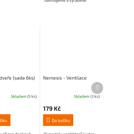
navrhujeme a vyrábíme.
dveře (sada 6ks)
Nemesis - Ventilace
Další
produkt
Skladem
(5 ks)
Skladem
(3 ks)
Průměrné
hodnocení
179 Kč
produktu
je
5,0
šíku
Do košíku
z
5