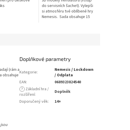
veří pro deskové
3D modely ventilátorů (vstup
hvězdiček.
6ks
do servisních šachet). Vylepši
si atmosféru tvé oblíbené hry
Nemesis. Sada obsahuje 15
kusů (8 červených a 7
modrých).
Doplňkové parametry
adají (rám a
Nemesis / Lockdown
Kategorie
:
da obsahuje
/ Odplata
EAN
:
0689323824540
?
Základní hra /
Doplněk
rozšíření
:
Doporučený věk
:
14+
 jsou