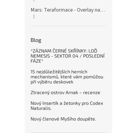
Hodnocení produktu je 5 z 5 hvězdiček.
Mars: Teraformace - Overlay na destičky kolonií
|
Hodnocení produktu je 5 z 5 hvězdiček.
Blog
*ZÁZNAM ČERNÉ SKŘÍNKY: LOĎ
NEMESIS - SEKTOR 04 / POSLEDNÍ
FÁZE*
15 nejdůležitějších herních
mechanismů, které vám pomůžou
při výběru deskovek
Ztracený ostrov Arnak – recenze
Nový Insertík a žetonky pro Codex
Naturalis.
Nový členové Myšího doupěte.