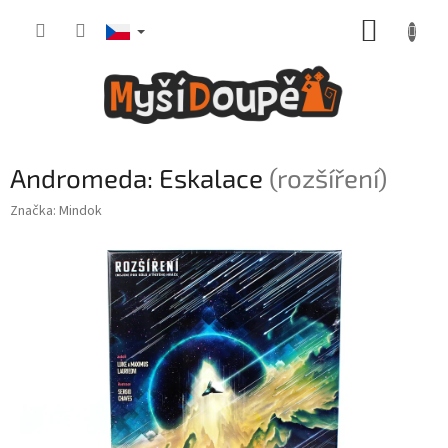
Přejít
NÁKUP
na
obsah
KOŠÍK
Andromeda: Eskalace
(rozšíření)
Značka:
Mindok