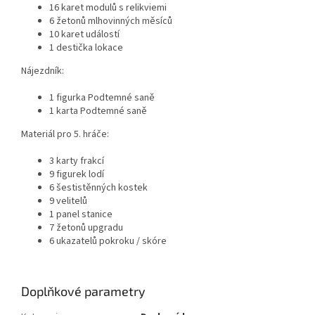
16 karet modulů s relikviemi
6 žetonů mlhovinných měsíců
10 karet událostí
1 destička lokace
Nájezdník:
1 figurka Podtemné saně
1 karta Podtemné saně
Materiál pro 5. hráče:
3 karty frakcí
9 figurek lodí
6 šestistěnných kostek
9 velitelů
1 panel stanice
7 žetonů upgradu
6 ukazatelů pokroku / skóre
Doplňkové parametry