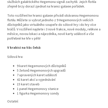
službách galaktického Hegemona signál zachytili. Jejich flotila
zřejmě brzy dorazí zjednat na hranici galaxie pořádek.
Toto rozšíření ke hranici galaxie přivádí obávanou Hegemonovu
flotilu. Můžete si vybrat jednoho z 9 Hegemonových velících
důstojníků jako virtuálního soupeře do sólové hry i do hry více
hráčů. V rozšíření najdete i 3 nové frakce, nové moduly, relikvie a
měsíce, novou lokaci a nájezdníka, nové karty událostí a vše
potřebné ke hře v pěti!
V krabici na Vás čeká:
Sólová hra:
9 karet Hegemonových důstojníků
5 žetonů Hegemonových upgradů
7 upravených karet událostí
42 karet akcí a vyjednávání
15 karet staveb
1 panel Hegemonovy stanice
1 figurka Hegemonovy sondy
Ostatní: