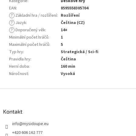
Kategorie
:
Deskové hry
EAN
:
8595558305704
?
Základní hra / rozšíření
:
Rozšíření
?
Jazyk
:
Čeština (CZ)
?
Doporučený věk
:
14+
Minimální počet hráčů
:
1
Maximální počet hráčů
:
5
Typ hry
:
Strategická / Sci-fi
Pravidla hry
:
Čeština
Herní doba
:
160 min
Náročnost
:
Vysoká
Z
á
p
a
Kontakt
t
info
@
mysidoupe.eu
í
+420 606 162 777