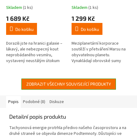
Skladem
(1 ks)
Skladem
(1 ks)
1 689 Kč
1 299 Kč
Do košíku
Do košíku
Dorazili jste na hranici galaxie –
Meziplanetární korporace
lákavý, ale nebezpecný kout
soutěží v přetváření Marsu na
neprobádaného vesmíru,
obyvatelnou planetu.
vystavený neustálým útokum
Vynakládají obrovské sumy
hrozivých intergalaktických
peněz a používají nejnovější
nájezdníku. Pro váš národ však...
technologie, aby zvýšily
teplotu, obsah...
ZOBRAZIT VŠECHNY SOUVISEJÍCÍ PRODUKTY
Popis
Podobné (8)
Diskuze
Detailní popis produktu
Tachyonová energie protrhla předivo našeho časoprostoru a na
druhé straneě se objevila dimenze Podtemnoty. Důstojníci ve