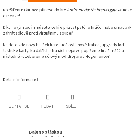
Rozšíření
Eskalace
přinese do hry
Andromeda: Na hranici galaxie
nové
dimenze!
Díky novým lodím můžete ke hře přizvat pátého hráče, nebo si naopak
zahrát sólově proti virtuálnímu soupeři.
Najdete zde nový balíček karet událostí, nové frakce, upgrady lodí i
taktické karty. Na dalších stranách nejprve popíšeme hru 5 hráčů a
následně rozebereme sólový mód „Boj proti Hegemonovi“
Detailní informace
ZEPTAT SE
HLÍDAT
SDÍLET
Baleno s láskou