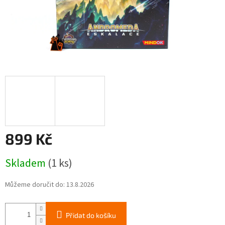
899 Kč
Měrná
Skladem
(1 ks)
cena:
Můžeme doručit do:
13.8.2026
Přidat do košíku