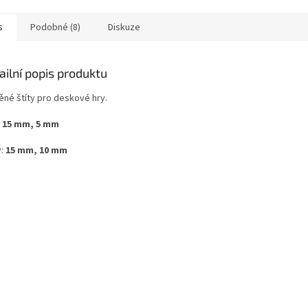
s
Podobné (8)
Diskuze
ailní popis produktu
ěné štíty pro deskové hry.
15 mm, 5 mm
:
15 mm, 10 mm