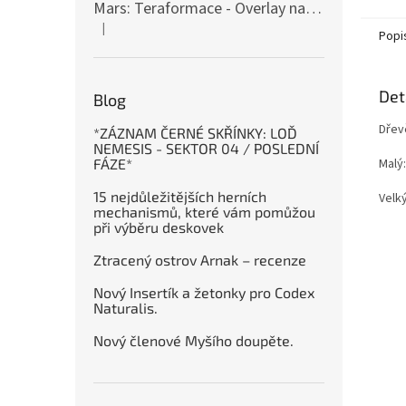
Mars: Teraformace - Overlay na destičky kolonií
|
Hodnocení produktu je 5 z 5 hvězdiček.
Popi
Det
Blog
Dřev
*ZÁZNAM ČERNÉ SKŘÍNKY: LOĎ
NEMESIS - SEKTOR 04 / POSLEDNÍ
Malý:
FÁZE*
15 nejdůležitějších herních
Velký
mechanismů, které vám pomůžou
při výběru deskovek
Ztracený ostrov Arnak – recenze
Nový Insertík a žetonky pro Codex
Naturalis.
Nový členové Myšího doupěte.