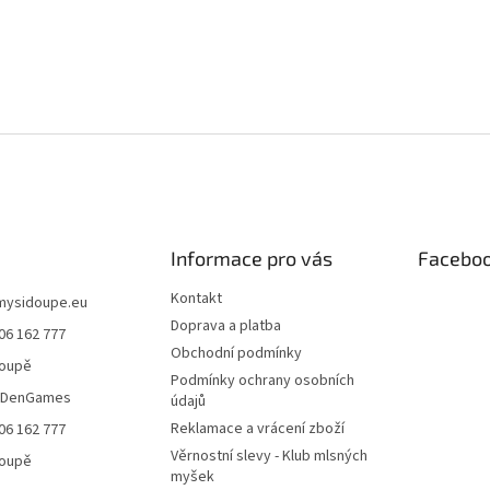
Informace pro vás
Facebo
Kontakt
mysidoupe.eu
Doprava a platba
06 162 777
Obchodní podmínky
doupě
Podmínky ochrany osobních
eDenGames
údajů
Reklamace a vrácení zboží
06 162 777
Věrnostní slevy - Klub mlsných
doupě
myšek