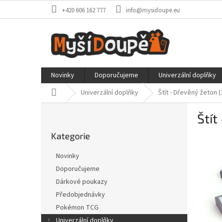
Přejít
+420 606 162 777
info@mysidoupe.eu
na
obsah
Novinky
Doporučujeme
Univerzální doplňky
Domů
Univerzální doplňky
Štít - Dřevěný žeton (
P
Štít
o
Přeskočit
s
Kategorie
kategorie
t
r
Novinky
a
Doporučujeme
n
Dárkové poukazy
n
í
Předobjednávky
p
Pokémon TCG
a
Univerzální doplňky