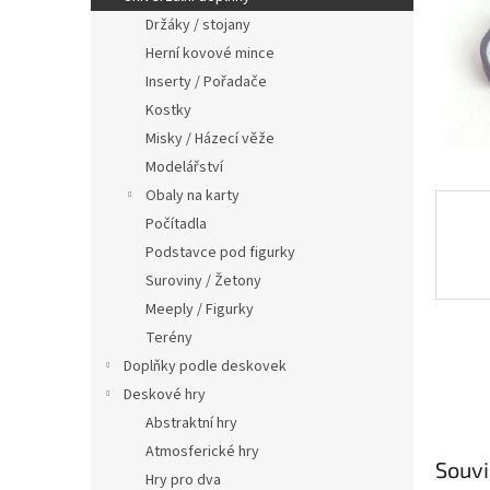
n
Držáky / stojany
e
Herní kovové mince
l
Inserty / Pořadače
Kostky
Misky / Házecí věže
Modelářství
Obaly na karty
Počítadla
Podstavce pod figurky
Suroviny / Žetony
Meeply / Figurky
Terény
Doplňky podle deskovek
Deskové hry
Abstraktní hry
Atmosferické hry
Souvi
Hry pro dva