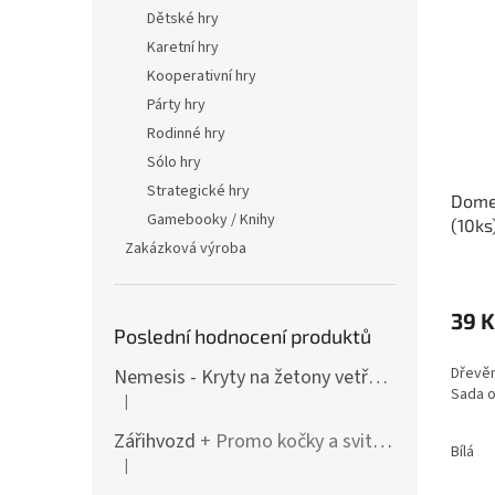
Dětské hry
Karetní hry
Kooperativní hry
Párty hry
Rodinné hry
Sólo hry
Strategické hry
Dome
Gamebooky / Knihy
(10ks
Zakázková výroba
Průmě
hodno
produ
39 K
Poslední hodnocení produktů
je
5,0
Dřevěn
Nemesis - Kryty na žetony vetřelců (varianty i pro rozšíření / Lockdown)
z
Sada o
5
|
Hodnocení produktu je 4 z 5 hvězdiček.
hvězdi
Zářihvozd
+ Promo kočky a svitolam
Bílá
|
Hodnocení produktu je 5 z 5 hvězdiček.