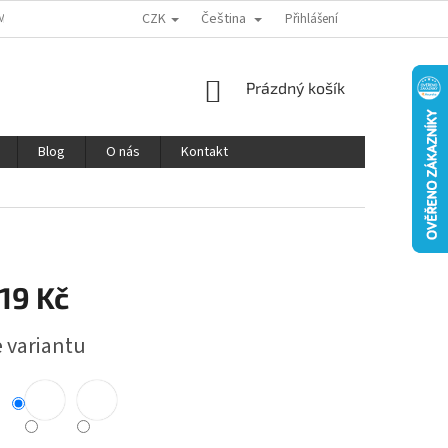
CZK
Čeština
MÍNKY OCHRANY OSOBNÍCH ÚDAJŮ
REKLAMACE A VRÁCENÍ ZBOŽÍ
Přihlášení
V
NÁKUPNÍ
Prázdný košík
KOŠÍK
Blog
O nás
Kontakt
19 Kč
e variantu