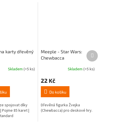
na karty dřevěný
Meeple - Star Wars:
Další
Chewbacca
produkt
Skladem
(>5 ks)
Skladem
(>5 ks)
Průměrné
hodnocení
22 Kč
produktu
je
5,0
šíku
Do košíku
z
5
ze spojovat díky
Dřevěná figurka Žvejka
hvězdiček.
 Pojme 85 karet |
(Chewbacca) pro deskové hry.
 Standard
Růžová
Šedá
Zelená
Žlutá