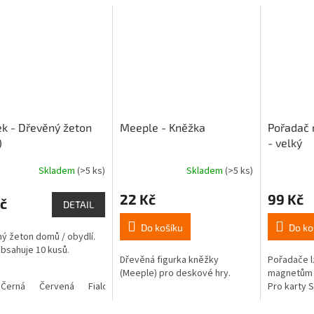
k - Dřevěný žeton
Meeple - Kněžka
Pořadač 
)
- velký
Skladem
(>5 ks)
Skladem
(>5 ks)
rné
Průměrné
cení
hodnocení
22 Kč
99 Kč
ktu
produktu
č
DETAIL
je
4,8
Do košíku
Do ko
ý žeton domů / obydlí.
z
bsahuje 10 kusů.
5
Dřevěná figurka kněžky
Pořadače l
ček.
hvězdiček.
(Meeple) pro deskové hry.
magnetům |
Černá
Červená
Fialová
Hnědá
Modrá
Oranžová
Pro karty
Přírodní