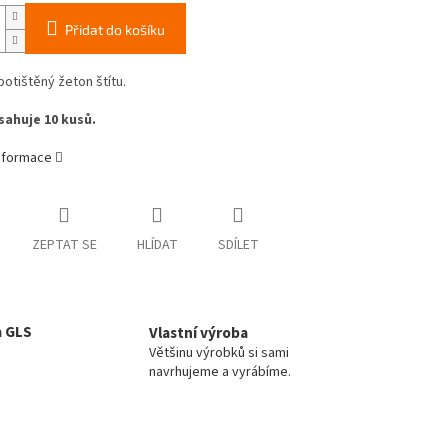
Přidat do košíku
otištěný žeton štítu.
ahuje 10 kusů.
informace
ZEPTAT SE
HLÍDAT
SDÍLET
a GLS
Vlastní výroba
Většinu výrobků si sami
navrhujeme a vyrábíme.