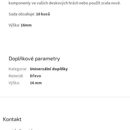
komponenty ve vašich deskových hrách nebo použít zcela nové.
Sada obsahuje:
10 kusů
Výška:
16mm
Doplňkové parametry
Kategorie
:
Univerzální doplňky
Materiál
:
Dřevo
Výška
:
16 mm
Z
á
p
a
Kontakt
t