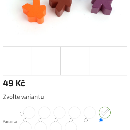
49 Kč
Měrná
Zvolte variantu
cena:
Varianta