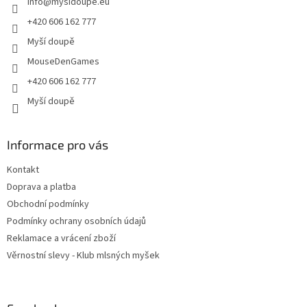
info
@
mysidoupe.eu
í
+420 606 162 777
Myší doupě
MouseDenGames
+420 606 162 777
Myší doupě
Informace pro vás
Kontakt
Doprava a platba
Obchodní podmínky
Podmínky ochrany osobních údajů
Reklamace a vrácení zboží
Věrnostní slevy - Klub mlsných myšek