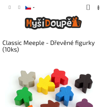
Přejít
NÁKUP
na
obsah
KOŠÍK
Classic Meeple - Dřevěné figurky
(10ks)