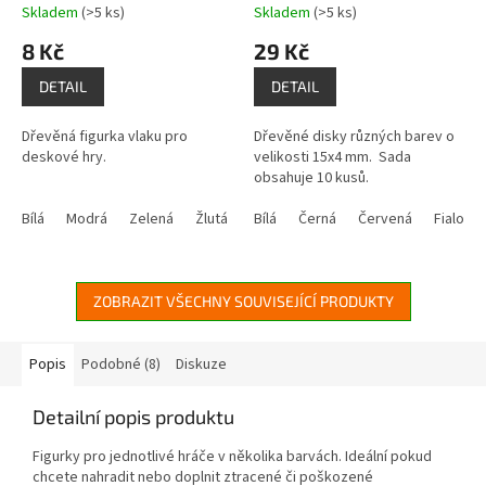
Skladem
(>5 ks)
Skladem
(>5 ks)
Průměrné
Průměrné
hodnocení
hodnocení
8 Kč
29 Kč
produktu
produktu
je
je
DETAIL
DETAIL
5,0
5,0
z
z
Dřevěná figurka vlaku pro
Dřevěné disky různých barev o
5
5
deskové hry.
velikosti 15x4 mm. Sada
hvězdiček.
hvězdiček.
obsahuje 10 kusů.
Bílá
Modrá
Zelená
Žlutá
Bílá
Černá
Červená
Fialová
ZOBRAZIT VŠECHNY SOUVISEJÍCÍ PRODUKTY
Popis
Podobné (8)
Diskuze
Detailní popis produktu
Figurky pro jednotlivé hráče v několika barvách. Ideální pokud
chcete nahradit nebo doplnit ztracené či poškozené