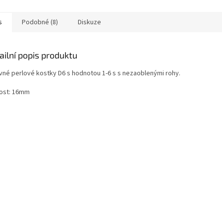
s
Podobné (8)
Diskuze
ailní popis produktu
vné perlové kostky D6 s hodnotou 1-6 s s nezaoblenými rohy.
kost: 16mm