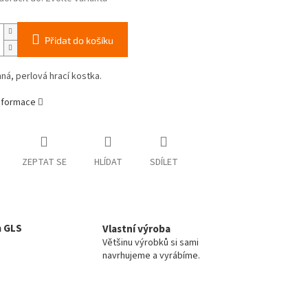
Přidat do košíku
ná, perlová hrací kostka.
informace
ZEPTAT SE
HLÍDAT
SDÍLET
a GLS
Vlastní výroba
Většinu výrobků si sami
navrhujeme a vyrábíme.