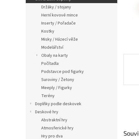
n
Držáky / stojany
e
Herní kovové mince
l
Inserty / Pořadače
Kostky
Misky / Házecí věže
Modelářství
Obaly na karty
Počítadla
Podstavce pod figurky
Suroviny / Žetony
Meeply / Figurky
Terény
Doplňky podle deskovek
Deskové hry
Abstraktní hry
Atmosferické hry
Souvi
Hry pro dva