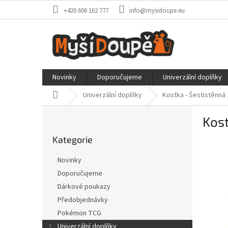
Přejít
+420 606 162 777
info@mysidoupe.eu
na
obsah
Novinky
Doporučujeme
Univerzální doplňky
Domů
Univerzální doplňky
Kostka - Šestistěnná
P
Kost
o
Přeskočit
s
Kategorie
kategorie
t
r
Novinky
a
Doporučujeme
n
Dárkové poukazy
n
í
Předobjednávky
p
Pokémon TCG
a
Univerzální doplňky