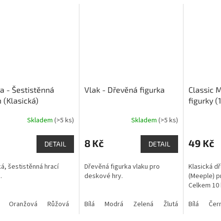
a - Šestistěnná
Vlak - Dřevěná figurka
Classic 
(Klasická)
figurky (
Skladem
(>5 ks)
Skladem
(>5 ks)
rné
Průměrné
Průměrné
cení
hodnocení
hodnocení
ktu
produktu
produktu
8 Kč
49 Kč
DETAIL
DETAIL
je
je
5,0
5,0
ká, šestistěnná hrací
Dřevěná figurka vlaku pro
Klasická d
z
z
.
deskové hry.
(Meeple) p
5
5
Celkem 10 
ček.
hvězdiček.
hvězdiček.
Oranžová
Růžová
Žlutá
Bílá
Modrá
Zelená
Žlutá
Bílá
Čer