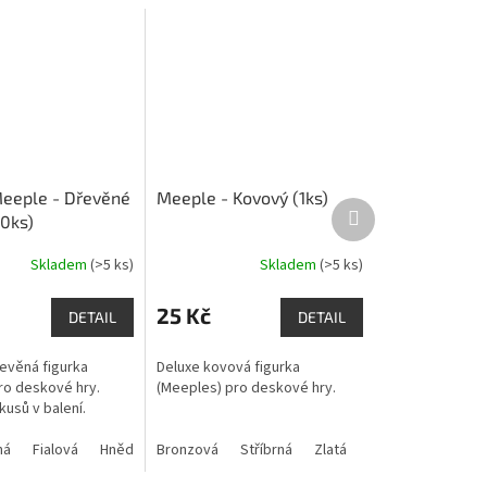
Meeple - Dřevěné
Meeple - Kovový (1ks)
Další
10ks)
produkt
Skladem
(>5 ks)
Skladem
(>5 ks)
Průměrné
hodnocení
produktu
25 Kč
DETAIL
DETAIL
je
5,0
řevěná figurka
Deluxe kovová figurka
z
ro deskové hry.
(Meeples) pro deskové hry.
5
kusů v balení.
hvězdiček.
ná
Fialová
Hnědá
Bronzová
Modrá
Oranžová
Stříbrná
Šedá
Zlatá
Žlutá