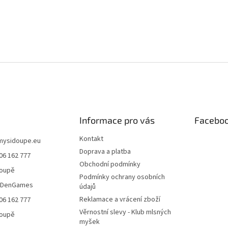
Informace pro vás
Facebo
Kontakt
mysidoupe.eu
Doprava a platba
06 162 777
Obchodní podmínky
doupě
Podmínky ochrany osobních
eDenGames
údajů
Reklamace a vrácení zboží
06 162 777
Věrnostní slevy - Klub mlsných
doupě
myšek