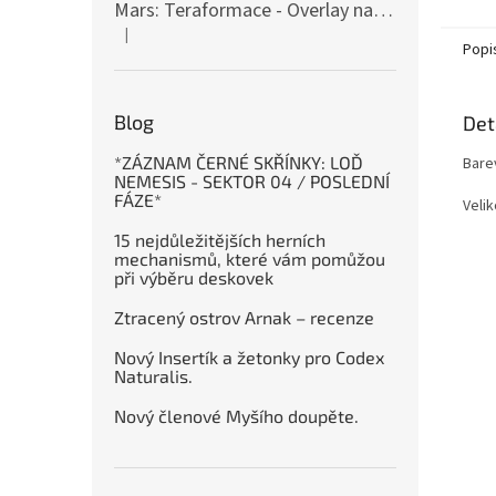
Mars: Teraformace - Overlay na destičky kolonií
|
Hodnocení produktu je 5 z 5 hvězdiček.
Popi
Blog
Det
*ZÁZNAM ČERNÉ SKŘÍNKY: LOĎ
Bare
NEMESIS - SEKTOR 04 / POSLEDNÍ
FÁZE*
Veli
15 nejdůležitějších herních
mechanismů, které vám pomůžou
při výběru deskovek
Ztracený ostrov Arnak – recenze
Nový Insertík a žetonky pro Codex
Naturalis.
Nový členové Myšího doupěte.