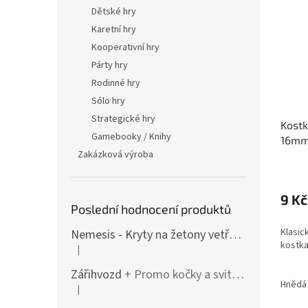
Dětské hry
Karetní hry
Kooperativní hry
Párty hry
Rodinné hry
Sólo hry
Strategické hry
Kostk
Gamebooky / Knihy
16mm 
Zakázková výroba
Průmě
hodno
produ
9 Kč
Poslední hodnocení produktů
je
5,0
Klasic
Nemesis - Kryty na žetony vetřelců (varianty i pro rozšíření / Lockdown)
z
kostka
5
|
Hodnocení produktu je 4 z 5 hvězdiček.
hvězdi
Zářihvozd
+ Promo kočky a svitolam
Hnědá
|
Hodnocení produktu je 5 z 5 hvězdiček.