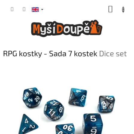
Skip
SHOPP
to
content
CART
RPG kostky - Sada 7 kostek
Dice set