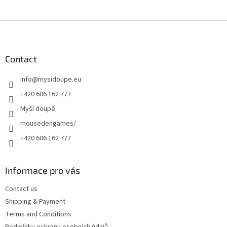
F
o
o
t
Contact
e
info
@
mysidoupe.eu
r
+420 606 162 777
Myší doupě
mousedengames/
+420 606 162 777
Informace pro vás
Contact us
Shipping & Payment
Terms and Conditions
Podmínky ochrany osobních údajů