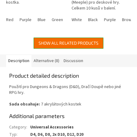
kostka.
(Meeple) pro deskové hry.
of
of
Celkem 10 kusů v balení.
5
5
stars.
stars.
Red
Purple
Blue
Green
Golden
White
Black
Purple
Brown
SHOW ALL RELATED PRODUCTS
Description
Alternative (8)
Discussion
Product detailed description
Použití pro
Dungeons & Dragons (D&D), Dračí Doupě nebo jiné
RPG hry.
Sada obsahuje:
7 akrylátových kostek
Additional parameters
Category
:
Universal Accessories
Typ
:
D4, D6, D8, 2x D10, D12, D20