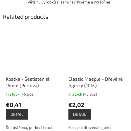
Většinu výrobků si sami navrhujeme a vyrábíme.
Related products
Kostka - Šestistěnná
Classic Meeple - Dřevěné
16mm (Perlová)
figurky (10ks)
In stock
(>5 pcs)
In stock
(>5 pcs)
The
The
average
average
€0,41
€2,02
product
product
rating
rating
DETAIL
DETAIL
is
is
4,5
5,0
Šestistěnná, perlová hrací
Klasická dřevěná figurka
out
out