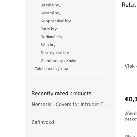
Relat
Dětské hry
Karetní hry
Kooperativní hry
Párty hry
Rodinné hry
Sólo hry
Strategické hry
Gamebooky / Knihy
Vlak 
Zakázková výroba
The
avera
Recently rated products
produ
€0,
rating
Nemesis - Covers for Intruder Tokens (variants also for expansion / Lockdown)
is
|
The product rating is 4 out of 5 stars.
Dřevěn
5,0
desko
out
Zářihvozd
of
|
The product rating is 5 out of 5 stars.
5
White