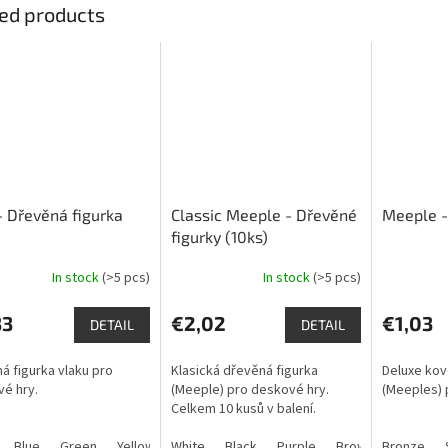
ed products
- Dřevěná figurka
Classic Meeple - Dřevěné
Meeple -
figurky (10ks)
In stock
(>5 pcs)
In stock
(>5 pcs)
The
The
ge
average
average
ct
product
product
33
€2,02
€1,03
DETAIL
DETAIL
rating
rating
is
is
á figurka vlaku pro
Klasická dřevěná figurka
Deluxe kov
5,0
5,0
vé hry.
(Meeple) pro deskové hry.
(Meeples) 
out
out
Celkem 10 kusů v balení.
of
of
5
5
Blue
Green
Yellow
White
Black
Purple
Brown
Bronze
Blue
O