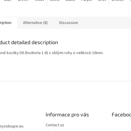
stars.
stars.
ription
Alternative (8)
Discussion
duct detailed description
vné kostky D6 (hodnota 1-6) s oblými rohy o velikosti 16mm.
Informace pro vás
Facebo
Contact us
mysidoupe.eu