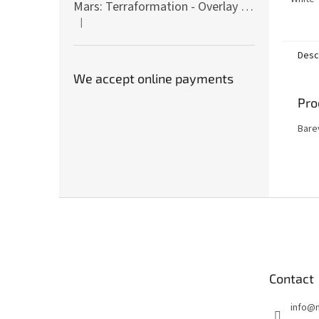
stars.
Mars: Terraformation - Overlay on colony tiles
|
The product rating is 5 out of 5 stars.
Desc
We accept online payments
Pro
Bare
F
o
o
t
e
Contact
r
info
@