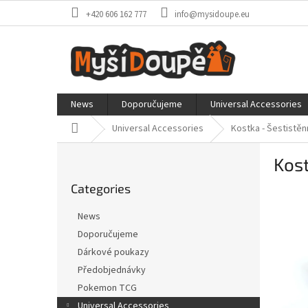
Skip
+420 606 162 777
info@mysidoupe.eu
to
content
News
Doporučujeme
Universal Accessories
Home
Universal Accessories
Kostka - Šestistěn
S
Kost
i
Skip
d
Categories
categories
e
b
News
a
Doporučujeme
r
Dárkové poukazy
Předobjednávky
Pokemon TCG
Universal Accessories