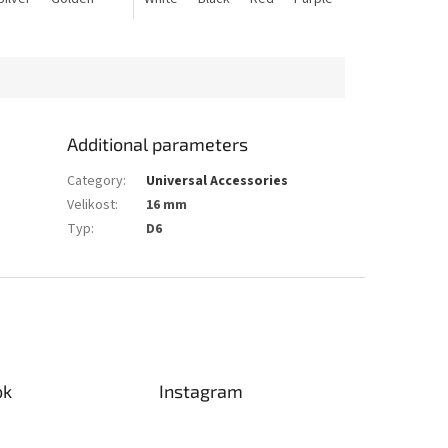
stars.
Additional parameters
Category
:
Universal Accessories
Velikost
:
16 mm
Typ
:
D6
ok
Instagram