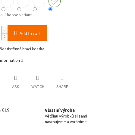
to:
Choose variant
Add to cart
 šestistěnná hrací kostka.
information
ASK
WATCH
SHARE
a GLS
Vlastní výroba
Většinu výrobků si sami
navrhujeme a vyrábíme.