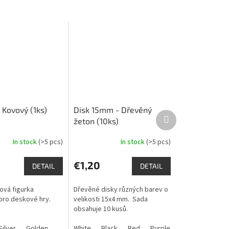
 Kovový (1ks)
Disk 15mm - Dřevěný
Next
žeton (10ks)
product
In stock
(>5 pcs)
In stock
(>5 pcs)
The
average
product
€1,20
DETAIL
DETAIL
rating
is
ová figurka
Dřevěné disky různých barev o
5,0
pro deskové hry.
velikosti 15x4 mm. Sada
out
obsahuje 10 kusů.
of
5
range
Silver
Golden
Grey
Yellow
White
Black
Red
Purple
Brown
Blue