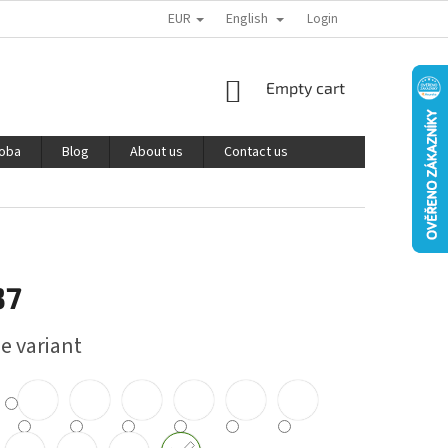
EUR
English
PODMÍNKY OCHRANY OSOBNÍCH ÚDAJŮ
REKLAMACE A VRÁCENÍ ZBOŽÍ
Login
SHOPPING
Empty cart
CART
roba
Blog
About us
Contact us
37
e variant