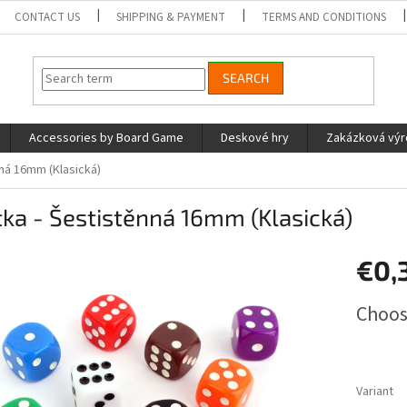
CONTACT US
SHIPPING & PAYMENT
TERMS AND CONDITIONS
SEARCH
Accessories by Board Game
Deskové hry
Zakázková vý
ná 16mm (Klasická)
ka - Šestistěnná 16mm (Klasická)
€0,
Measure
Choos
price:
Variant