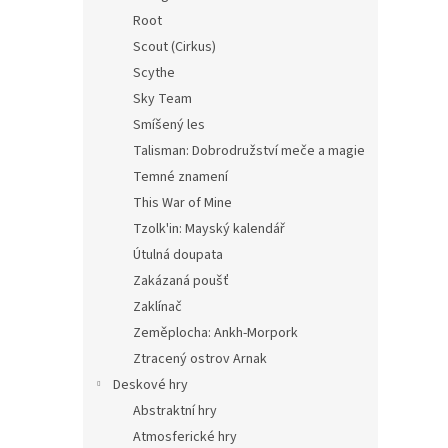
Root
Scout (Cirkus)
Scythe
Sky Team
Smíšený les
Talisman: Dobrodružství meče a magie
Temné znamení
This War of Mine
Tzolk'in: Mayský kalendář
Útulná doupata
Zakázaná poušť
Zaklínač
Zeměplocha: Ankh-Morpork
Ztracený ostrov Arnak
Deskové hry
Abstraktní hry
Atmosferické hry