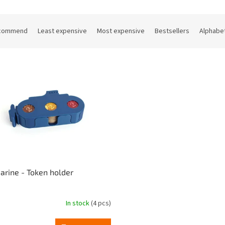
commend
Least expensive
Most expensive
Bestsellers
Alphabet
rine - Token holder
In stock
(4 pcs)