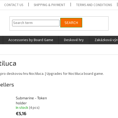
CONTACT US
SHIPPING & PAYMENT
TERMS AND CONDITIONS
SEARCH
Accessories by Board Game
Deskové hry
Zakázková vý
iluca
pro deskovou hru Noctiluca. | Upgrades for Noctiluca board game.
ellers
Submarine - Token
holder
In stock
(4 pcs)
€5,16