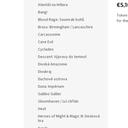
€5,1
Atentát na Hitlera
Bang!
Token 
Blood Rage: Soumrak bohů
for th
Brass: Birmingham / Lancaschire
Carcassonne
Cave Evil
Cyclades
Descent: Výpravy do temnot
Divoká Amazonie
Divukraj
Duchové ostrova
Duna: Impérium
Galileo Galilei
Gloomhaven / Lví chřtán
Heat
Heroes of Might & Magic III: Desková
hra