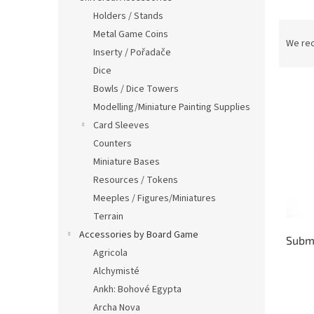
Holders / Stands
P
Metal Game Coins
r
We re
Inserty / Pořadače
o
Dice
d
L
u
Bowls / Dice Towers
i
c
Modelling/Miniature Painting Supplies
s
t
Card Sleeves
t
s
Counters
o
o
Miniature Bases
f
r
p
t
Resources / Tokens
r
i
Meeples / Figures/Miniatures
o
n
Terrain
d
g
Accessories by Board Game
Subma
u
Agricola
c
Alchymisté
t
s
Ankh: Bohové Egypta
Archa Nova