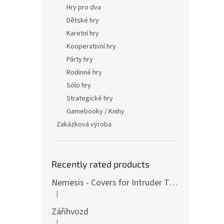
Hry pro dva
Dětské hry
Karetní hry
Kooperativní hry
Párty hry
Rodinné hry
Sólo hry
Strategické hry
Gamebooky / Knihy
Zakázková výroba
Recently rated products
Nemesis - Covers for Intruder Tokens (variants also for expansion / Lockdown)
|
The product rating is 4 out of 5 stars.
Zářihvozd
|