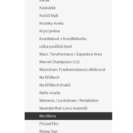
Karak
Kaskádie
Kočičí klub
Kroniky Avelu
Krycí jména
Kvedlalové z Kvedlinburku
Liška podšitá Duet
Mars: Teraformace / Expedice Ares
Marvel Champions LCG
Monstrum: Frankensteinovi dědicové
Na Křídlech
Na Křídlech Draků
Naše osada
Nemesis / Lockdown / Retaliation
Neanderthal: Lovci mamutů
Noctiluca
Psí parťáci
Rising Sun