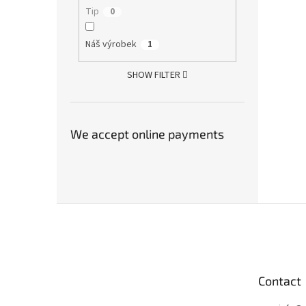
Tip
0
Náš výrobek
1
SHOW FILTER
We accept online payments
F
o
o
t
e
Contact
r