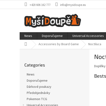
Skip
+420 606 162 777
info@mysidoupe.eu
to
content
News
Doporučujeme
Universal Accessories
Home
Accessories by Board Game
Noctiluca
S
Noct
i
Skip
d
Categories
categories
Doplňky 
e
b
News
Bests
a
Doporučujeme
r
Dárkové poukazy
Předobjednávky
Pokemon TCG
Universal Accessories