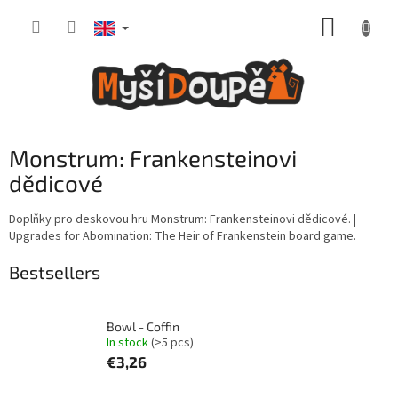
Skip
SHOPP
to
content
CART
Monstrum: Frankensteinovi
dědicové
Doplňky pro deskovou hru Monstrum: Frankensteinovi dědicové. |
Upgrades for Abomination: The Heir of Frankenstein
board game.
Bestsellers
Bowl - Coffin
In stock
(>5 pcs)
€3,26