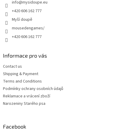
info
@
mysidoupe.eu
r
o
n
+420 606 162 777
t
Myší doupě
r
o
mousedengames/
l
+420 606 162 777
s
Informace pro vás
Contact us
Shipping & Payment
Terms and Conditions
Podmínky ochrany osobních údajů
Reklamace a vrácení zboží
Narozeniny Starého psa
Facebook