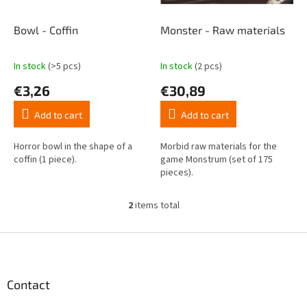
p
r
o
Bowl - Coffin
Monster - Raw materials
d
u
In stock
(>5 pcs)
In stock
(2 pcs)
The
The
c
average
average
€3,26
€30,89
t
product
product
s
rating
rating
Add to cart
Add to cart
is
is
4,5
4,6
out
out
Horror bowl in the shape of a
Morbid raw materials for the
of
of
coffin (1 piece).
game Monstrum (set of 175
5
5
pieces).
stars.
stars.
2
items total
L
i
s
F
t
o
i
o
n
t
Contact
g
e
c