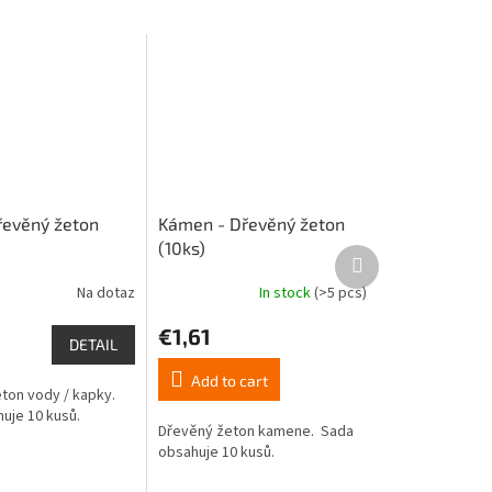
řevěný žeton
Kámen - Dřevěný žeton
(10ks)
Next
product
Na dotaz
In stock
(>5 pcs)
€1,61
DETAIL
Add to cart
ton vody / kapky.
uje 10 kusů.
Dřevěný žeton kamene. Sada
obsahuje 10 kusů.