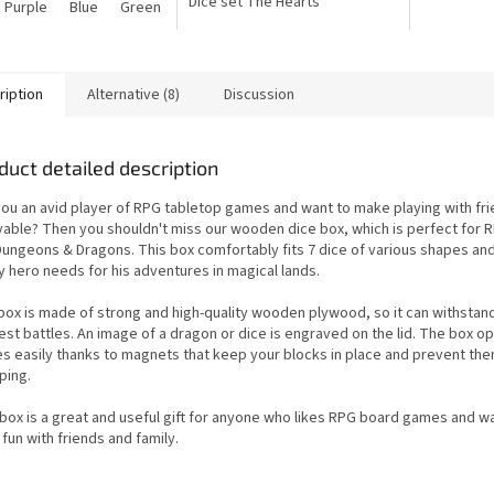
Dice set The Hearts'
Purple
Blue
Green
Yellow
conqueror je ve fialovo-
růžovém provedení. Všechny
kostky umí vyprávět...
ription
Alternative (8)
Discussion
duct detailed description
you an avid player of RPG tabletop games and want to make playing with fr
yable? Then you shouldn't miss our wooden dice box, which is perfect for
 Dungeons & Dragons. This box comfortably fits 7 dice of various shapes and
y hero needs for his adventures in magical lands.
box is made of strong and high-quality wooden plywood, so it can withstan
est battles. An image of a dragon or dice is engraved on the lid. The box o
es easily thanks to magnets that keep your blocks in place and prevent th
ping.
 box is a great and useful gift for anyone who likes RPG board games and w
fun with friends and family.