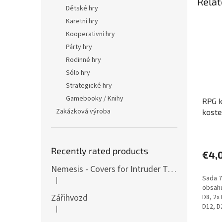
Relat
Dětské hry
Karetní hry
Kooperativní hry
Párty hry
Rodinné hry
Sólo hry
Strategické hry
Gamebooky / Knihy
RPG k
Zakázková výroba
kost
The
avera
Recently rated products
produ
€4,
rating
Nemesis - Covers for Intruder Tokens (variants also for expansion / Lockdown)
is
Sada 7
|
5,0
The product rating is 4 out of 5 stars.
obsahu
out
Zářihvozd
D8, 2x
of
D12, D
|
5
The product rating is 5 out of 5 stars.
stars.