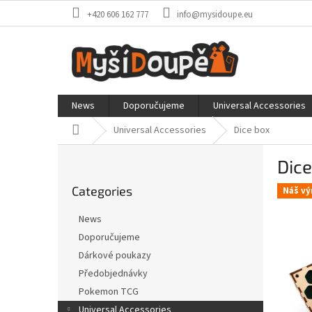
Skip
+420 606 162 777
info@mysidoupe.eu
to
content
News
Doporučujeme
Universal Accessories
Home
Universal Accessories
Dice box
S
Dice
i
Skip
d
Categories
categories
Náš vý
e
b
News
a
Doporučujeme
r
Dárkové poukazy
Předobjednávky
Pokemon TCG
Universal Accessories