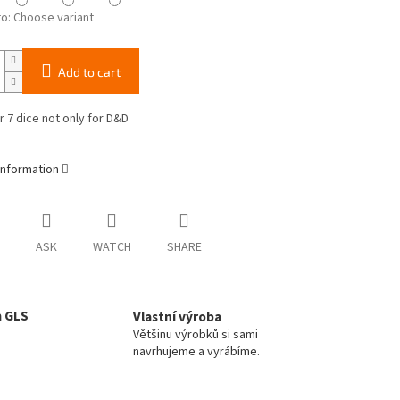
to:
Choose variant
Add to cart
r 7 dice not only for D&D
information
ASK
WATCH
SHARE
a GLS
Vlastní výroba
Většinu výrobků si sami
navrhujeme a vyrábíme.