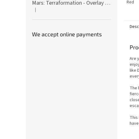
Mars: Terraformation - Overlay on colony tiles
Red
|
The product rating is 5 out of 5 stars.
Desc
We accept online payments
Pro
Are 
enjo
like
ever
The 
fierc
clos
esca
This
have 