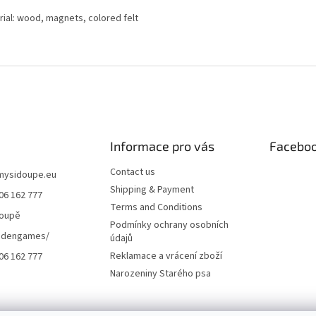
rial: wood, magnets, colored felt
Informace pro vás
Facebo
Contact us
mysidoupe.eu
Shipping & Payment
06 162 777
Terms and Conditions
doupě
Podmínky ochrany osobních
dengames/
údajů
Reklamace a vrácení zboží
06 162 777
Narozeniny Starého psa