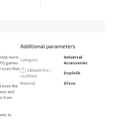
Additional parameters
iends more
Universal
Category
:
 RPG games
Accessories
 sizes that
?
Základní hra /
Doplněk
rozšíření
:
Materiál
:
Dřevo
d even the
pens and
em from
ants to