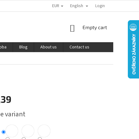
EUR
English
PODMÍNKY OCHRANY OSOBNÍCH ÚDAJŮ
REKLAMACE A VRÁCENÍ ZBOŽÍ
Login
SHOPPING
Empty cart
CART
roba
Blog
About us
Contact us
,39
e variant