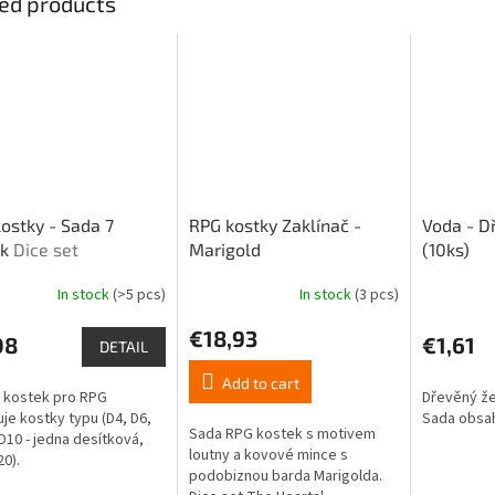
ed products
ostky - Sada 7
RPG kostky Zaklínač -
Voda - D
ek
Dice set
Marigold
(10ks)
In stock
(>5 pcs)
In stock
(3 pcs)
The
ge
average
€18,93
ct
product
08
€1,61
DETAIL
rating
is
Add to cart
 kostek pro RPG
Dřevěný že
5,0
je kostky typu (D4, D6,
Sada obsah
out
Sada RPG kostek s motivem
 D10 - jedna desítková,
of
loutny a kovové mince s
20).
5
podobiznou barda Marigolda.
stars.