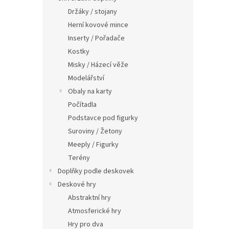
n
Držáky / stojany
e
Herní kovové mince
l
Inserty / Pořadače
Kostky
Misky / Házecí věže
Modelářství
Obaly na karty
Počítadla
Podstavce pod figurky
Suroviny / Žetony
Meeply / Figurky
Terény
Doplňky podle deskovek
Deskové hry
Abstraktní hry
Atmosferické hry
Hry pro dva