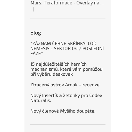
Mars: Teraformace - Overlay na destičky kolonií
|
Hodnocení produktu je 5 z 5 hvězdiček.
Blog
*ZÁZNAM ČERNÉ SKŘÍNKY: LOĎ
NEMESIS - SEKTOR 04 / POSLEDNÍ
FÁZE*
15 nejdůležitějších herních
mechanismů, které vám pomůžou
při výběru deskovek
Ztracený ostrov Arnak – recenze
Nový Insertík a žetonky pro Codex
Naturalis.
Nový členové Myšího doupěte.