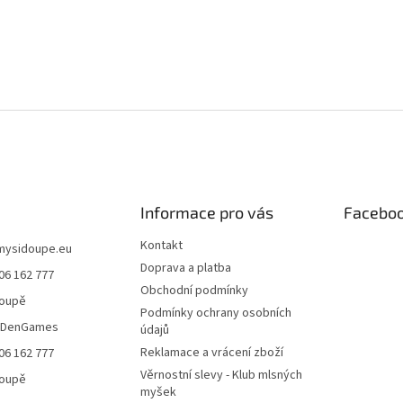
Informace pro vás
Facebo
Kontakt
mysidoupe.eu
Doprava a platba
06 162 777
Obchodní podmínky
doupě
Podmínky ochrany osobních
eDenGames
údajů
Reklamace a vrácení zboží
06 162 777
Věrnostní slevy - Klub mlsných
doupě
myšek