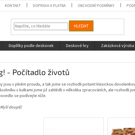
KONTAKT
DOPRAVA A PLATBA
OBCHODNÍ PODMÍNKY
POD
HLEDAT
Doplňky podle deskovek
Deskové hry
Zakázková výroba
! - Počítadlo životů
y jsou v plném proudu, a tak jsme se rozhodli potunit klasickou dovolenkov
sobníku s kulkami jsme již zahlédli v několika zpracováních, ale rozhodli 
ovedlo se podívejte níže.
 Myší doupě)