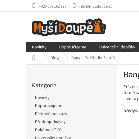
Přejít
+420 606 162 777
info@mysidoupe.eu
na
obsah
Novinky
Doporučujeme
Univerzální doplňky
Domů
Blog
Bang! - Počítadlo životů
P
Bang
o
Přeskočit
s
Kategorie
kategorie
Prázdnin
t
formě zá
r
Novinky
nám to p
a
Doporučujeme
n
(Design:
Dárkové poukazy
n
í
Předobjednávky
p
Pokémon TCG
a
Univerzální doplňky