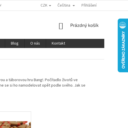
CZK
Čeština
MÍNKY OCHRANY OSOBNÍCH ÚDAJŮ
REKLAMACE A VRÁCENÍ ZBOŽÍ
Přihlášení
V
NÁKUPNÍ
Prázdný košík
KOŠÍK
Blog
O nás
Kontakt
ou a táborovou hru Bang!. Počítadlo životů ve
jsme se si ho namodelovat opět podle svého. Jak se