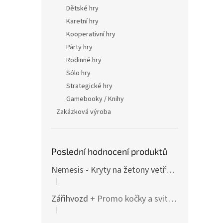
Dětské hry
Karetní hry
Kooperativní hry
Párty hry
Rodinné hry
Sólo hry
Strategické hry
Gamebooky / Knihy
Zakázková výroba
Poslední hodnocení produktů
Nemesis - Kryty na žetony vetřelců (varianty i pro rozšíření / Lockdown)
|
Hodnocení produktu je 4 z 5 hvězdiček.
Zářihvozd
+ Promo kočky a svitolam
|
Hodnocení produktu je 5 z 5 hvězdiček.