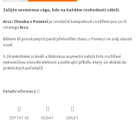
Zažijte vesmírnou ságu, kde na každém rozhodnutí záleží.
Arcs: Zhouba v Pomezí
je revoluční kampaňové rozšíření pro sci-fi
strategii
Arcs.
Během tří provázaných partií přetvoříte chaos v Pomezí ve svůj vlastní
osud.
S 24 unikátními scénáři a hlubokou asymetrií nabízí toto rozšíření
nekonečnou znovuhratelnost a pohlcující příběh, který se ukládá do
praktických pořadačů.
Detailní informace
ZEPTAT SE
HLÍDAT
SDÍLET