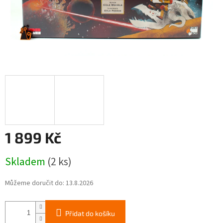
1 899 Kč
Měrná
Skladem
(2 ks)
cena:
Můžeme doručit do:
13.8.2026
Přidat do košíku