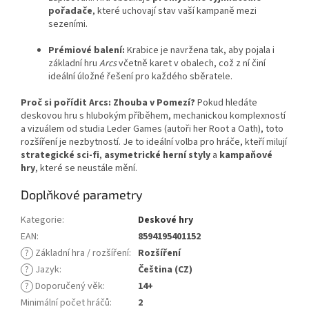
pořadače
, které uchovají stav vaší kampaně mezi
sezeními.
Prémiové balení:
Krabice je navržena tak, aby pojala i
základní hru
Arcs
včetně karet v obalech, což z ní činí
ideální úložné řešení pro každého sběratele.
Proč si pořídit Arcs: Zhouba v Pomezí?
Pokud hledáte
deskovou hru s hlubokým příběhem, mechanickou komplexností
a vizuálem od studia Leder Games (autoři her Root a Oath), toto
rozšíření je nezbytností. Je to ideální volba pro hráče, kteří milují
strategické sci-fi
,
asymetrické herní styly
a
kampaňové
hry
, které se neustále mění.
Doplňkové parametry
Kategorie
:
Deskové hry
EAN
:
8594195401152
?
Základní hra / rozšíření
:
Rozšíření
?
Jazyk
:
Čeština (CZ)
?
Doporučený věk
:
14+
Minimální počet hráčů
:
2