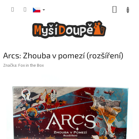
Přejít
NÁKUP
na
obsah
KOŠÍK
Arcs: Zhouba v pomezí (rozšíření)
Značka:
Fox in the Box