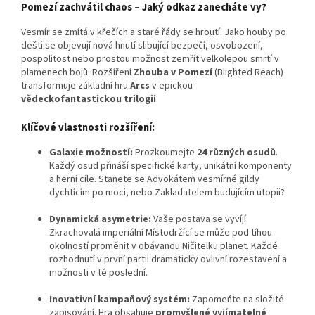
Pomezí zachvátil chaos – Jaký odkaz zanecháte vy?
Vesmír se zmítá v křečích a staré řády se hroutí. Jako houby po
dešti se objevují nová hnutí slibující bezpečí, osvobození,
pospolitost nebo prostou možnost zemřít velkolepou smrtí v
plamenech bojů. Rozšíření
Zhouba v Pomezí
(Blighted Reach)
transformuje základní hru
Arcs
v epickou
vědeckofantastickou trilogii
.
Klíčové vlastnosti rozšíření:
Galaxie možností:
Prozkoumejte
24 různých osudů
.
Každý osud přináší specifické karty, unikátní komponenty
a herní cíle. Stanete se Advokátem vesmírné gildy
dychtícím po moci, nebo Zakladatelem budujícím utopii?
Dynamická asymetrie:
Vaše postava se vyvíjí.
Zkrachovalá imperiální Místodržící se může pod tíhou
okolností proměnit v obávanou Ničitelku planet. Každé
rozhodnutí v první partii dramaticky ovlivní rozestavení a
možnosti v té poslední.
Inovativní kampaňový systém:
Zapomeňte na složité
zapisování. Hra obsahuje
promyšlené vyjímatelné