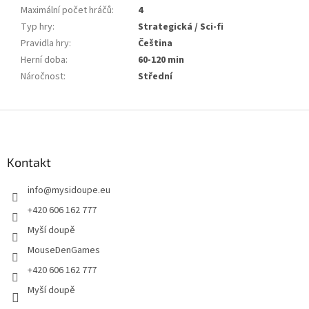
Maximální počet hráčů
:
4
Typ hry
:
Strategická / Sci-fi
Pravidla hry
:
Čeština
Herní doba
:
60-120 min
Náročnost
:
Střední
Z
á
p
a
Kontakt
t
info
@
mysidoupe.eu
í
+420 606 162 777
Myší doupě
MouseDenGames
+420 606 162 777
Myší doupě