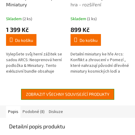
Miniatury
hra - rozšíření
Skladem
(2 ks)
Skladem
(1 ks)
1 399 Kč
899 Kč
Do košíku
Do košíku
Vylepšete svůj herní zážitek se
Detailní miniatury ke hře Arcs:
sadou ARCS: Neoprenová herní
Konflikt a zhroucení v Pomezí ,
podložka & Miniatury. Tento
které nahrazují původní dřevěné
exkluzivní bundle obsahuje
miniatury kosmických lodí a
českou verzi neoprenové mapy
agentů plastovými.
pro deskovou hru Arcs a...
ZOBRAZIT VŠECHNY SOUVISEJÍCÍ PRODUKTY
Popis
Podobné (8)
Diskuze
Detailní popis produktu