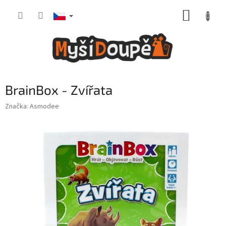
Přejít
NÁKUP
na
obsah
KOŠÍK
BrainBox - Zvířata
Značka:
Asmodee