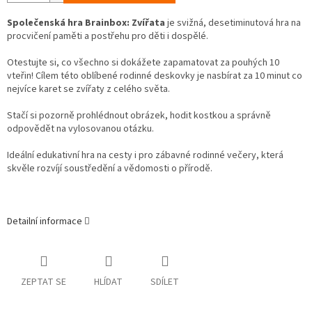
Společenská hra Brainbox: Zvířata
je svižná, desetiminutová hra na
procvičení paměti a postřehu pro děti i dospělé.
Otestujte si, co všechno si dokážete zapamatovat za pouhých 10
vteřin! Cílem této oblíbené rodinné deskovky je nasbírat za 10 minut co
nejvíce karet se zvířaty z celého světa.
Stačí si pozorně prohlédnout obrázek, hodit kostkou a správně
odpovědět na vylosovanou otázku.
Ideální edukativní hra na cesty i pro zábavné rodinné večery, která
skvěle rozvíjí soustředění a vědomosti o přírodě.
Detailní informace
ZEPTAT SE
HLÍDAT
SDÍLET