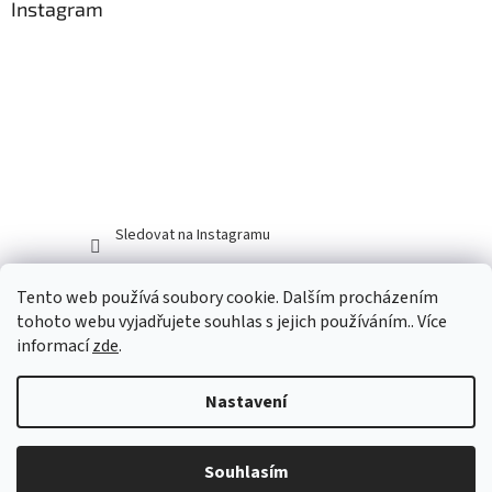
Instagram
Sledovat na Instagramu
Tento web používá soubory cookie. Dalším procházením
tohoto webu vyjadřujete souhlas s jejich používáním.. Více
informací
zde
.
Nastavení
Vytvořil Shoptet
Souhlasím
Copyright 2026
Myší doupě
. Všechna práva vyhrazena.