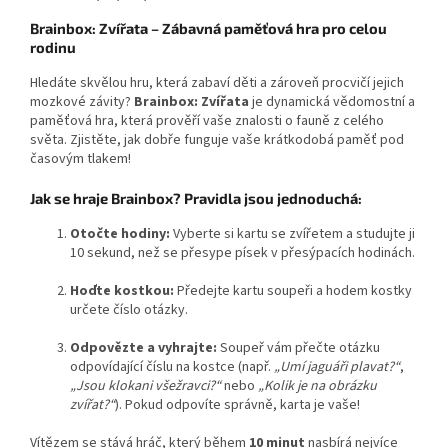
Brainbox: Zvířata – Zábavná paměťová hra pro celou
rodinu
Hledáte skvělou hru, která zabaví děti a zároveň procvičí jejich
mozkové závity?
Brainbox: Zvířata
je dynamická vědomostní a
paměťová hra, která prověří vaše znalosti o fauně z celého
světa. Zjistěte, jak dobře funguje vaše krátkodobá paměť pod
časovým tlakem!
Jak se hraje Brainbox? Pravidla jsou jednoduchá:
Otočte hodiny:
Vyberte si kartu se zvířetem a studujte ji
10 sekund, než se přesype písek v přesýpacích hodinách.
Hoďte kostkou:
Předejte kartu soupeři a hodem kostky
určete číslo otázky.
Odpovězte a vyhrajte:
Soupeř vám přečte otázku
odpovídající číslu na kostce (např.
„Umí jaguáři plavat?“
,
„Jsou klokani všežravci?“
nebo
„Kolik je na obrázku
zvířat?“
). Pokud odpovíte správně, karta je vaše!
Vítězem se stává hráč, který během
10 minut
nasbírá nejvíce