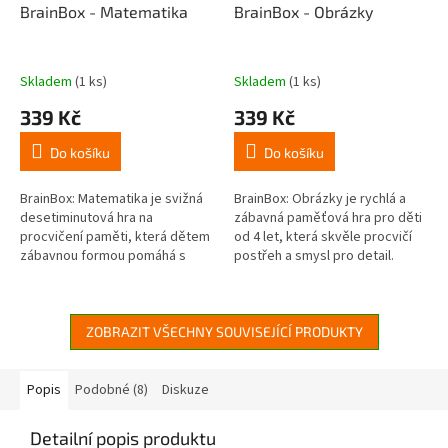
BrainBox - Matematika
BrainBox - Obrázky
Skladem
(1 ks)
Skladem
(1 ks)
339 Kč
339 Kč
Do košíku
Do košíku
BrainBox: Matematika je svižná
BrainBox: Obrázky je rychlá a
desetiminutová hra na
zábavná paměťová hra pro děti
procvičení paměti, která dětem
od 4 let, která skvěle procvičí
zábavnou formou pomáhá s
postřeh a smysl pro detail.
učením a utužováním základních
Během pouhých 10 vteřin si
matematických úkonů.
hráči musí zapamatovat co...
Dokážete si...
ZOBRAZIT VŠECHNY SOUVISEJÍCÍ PRODUKTY
Popis
Podobné (8)
Diskuze
Detailní popis produktu