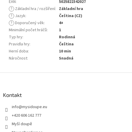
EAN
:
5025822342027
?
Základní hra / rozšíření
:
Základní hra
?
Jazyk
:
Čeština (CZ)
?
Doporučený věk
:
4+
Minimální počet hráčů
:
1
Typ hry
:
Rodinná
Pravidla hry
:
Čeština
Herní doba
:
10 min
Náročnost
:
Snadná
Z
á
p
a
Kontakt
t
info
@
mysidoupe.eu
í
+420 606 162 777
Myší doupě