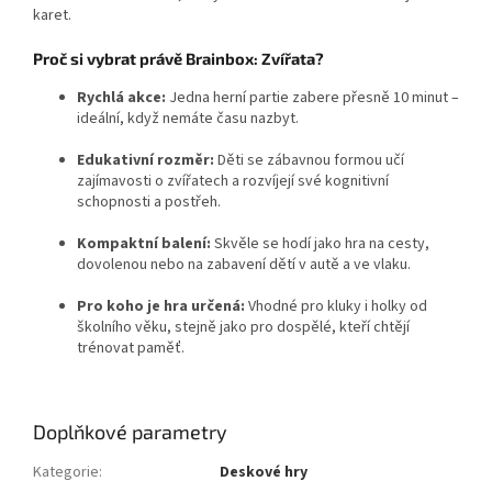
karet.
Proč si vybrat právě Brainbox: Zvířata?
Rychlá akce:
Jedna herní partie zabere přesně 10 minut –
ideální, když nemáte času nazbyt.
Edukativní rozměr:
Děti se zábavnou formou učí
zajímavosti o zvířatech a rozvíjejí své kognitivní
schopnosti a postřeh.
Kompaktní balení:
Skvěle se hodí jako hra na cesty,
dovolenou nebo na zabavení dětí v autě a ve vlaku.
Pro koho je hra určená:
Vhodné pro kluky i holky od
školního věku, stejně jako pro dospělé, kteří chtějí
trénovat paměť.
Doplňkové parametry
Kategorie
:
Deskové hry