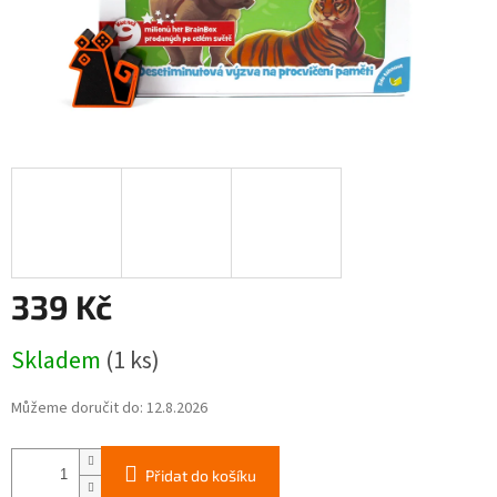
339 Kč
Měrná
Skladem
(1 ks)
cena:
Můžeme doručit do:
12.8.2026
Přidat do košíku