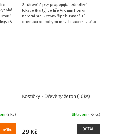
kham
Směrové šipky propojující jednotlivé
z
 Vysoká
lokace (karty) ve hře Arkham Horror:
5
írované
Karetní hra. Žetony šipek usnadňují
hvězdiček.
uje i 6
orientaci při pohybu mezi lokacemi v této
karetní hře. Sada...
Kostičky - Dřevěný žeton (10ks)
dem
(3 ks)
Skladem
(>5 ks)
Průměrné
hodnocení
produktu
DETAIL
 košíku
29 Kč
je