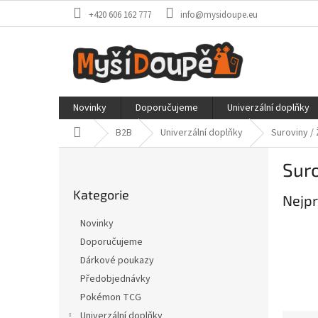
Přejít
+420 606 162 777
info@mysidoupe.eu
na
obsah
Novinky
Doporučujeme
Univerzální doplňky
Domů
B2B
Univerzální doplňky
Suroviny /
P
Suro
o
Přeskočit
s
Kategorie
kategorie
Nejpr
t
r
Novinky
a
Doporučujeme
n
Dárkové poukazy
n
í
Předobjednávky
p
Pokémon TCG
a
Univerzální doplňky