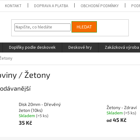
KONTAKT
DOPRAVA A PLATBA
OBCHODNÍ PODMÍNKY
POD
HLEDAT
Doplňky podle deskovek
Deskové hry
Zakázková výroba
 Žetony
viny / Žetony
odávanější
Disk 20mm - Dřevěný
Žetony - Zdraví
žeton (10ks)
Skladem
(>5 ks)
Skladem
(>5 ks)
45 Kč
od
35 Kč