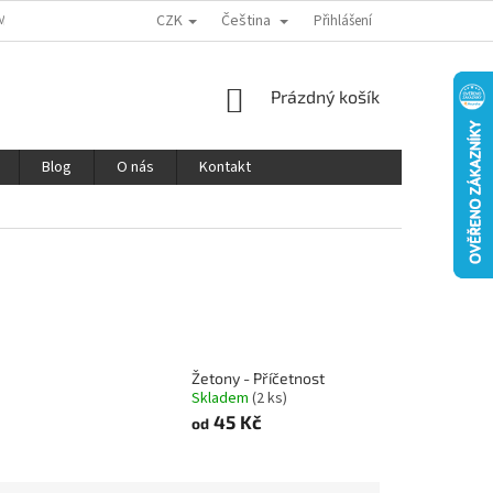
CZK
Čeština
MÍNKY OCHRANY OSOBNÍCH ÚDAJŮ
REKLAMACE A VRÁCENÍ ZBOŽÍ
Přihlášení
V
NÁKUPNÍ
Prázdný košík
KOŠÍK
Blog
O nás
Kontakt
Žetony - Příčetnost
Skladem
(2 ks)
45 Kč
od