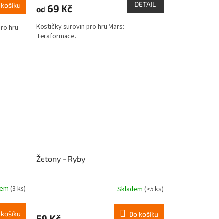
DETAIL
 košíku
69 Kč
od
Kostičky surovin pro hru Mars:
pro hru
Teraformace.
Žetony - Ryby
dem
(3 ks)
Skladem
(>5 ks)
 košíku
Do košíku
59 Kč