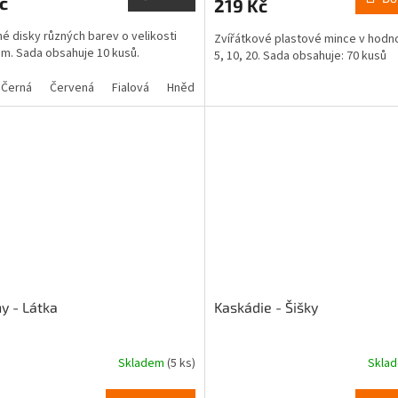
č
219 Kč
je
4,7
é disky různých barev o velikosti
Zvířátkové plastové mince v hodn
z
m. Sada obsahuje 10 kusů.
5, 10, 20. Sada obsahuje: 70 kusů
5
ček.
hvězdiček.
Černá
Červená
Fialová
Hnědá
Modrá
Zelená
Žlutá
y - Látka
Kaskádie - Šišky
Skladem
(5 ks)
Skla
Průměrné
hodnocení