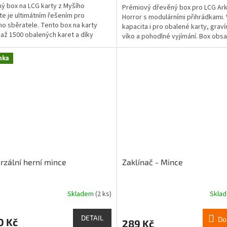
ý box na LCG karty z Myšího
Prémiový dřevěný box pro LCG Ar
e je ultimátním řešením pro
Horror s modulárními přihrádkami.
o sběratele. Tento box na karty
kapacita i pro obalené karty, grav
až 1500 obalených karet a díky
víko a pohodlné vyjímání. Box obsah
rnímu systému s...
dřevěných...
nka
rzální herní mince
Zaklínač - Mince
Skladem
(2 ks)
Skla
Průměrné
hodnocení
produktu
DETAIL
Do
0 Kč
289 Kč
je