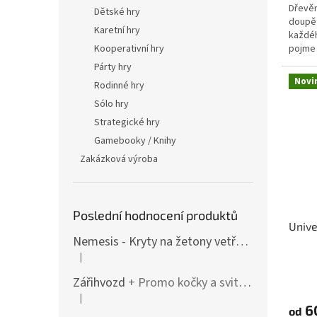
Dřevěn
Dětské hry
doupět
Karetní hry
každéh
pojme 
Kooperativní hry
modulá
Párty hry
Novi
Rodinné hry
Sólo hry
Strategické hry
Gamebooky / Knihy
Zakázková výroba
Poslední hodnocení produktů
Unive
Nemesis - Kryty na žetony vetřelců (varianty i pro rozšíření / Lockdown)
|
Hodnocení produktu je 4 z 5 hvězdiček.
Zářihvozd
+ Promo kočky a svitolam
|
Hodnocení produktu je 5 z 5 hvězdiček.
6
od