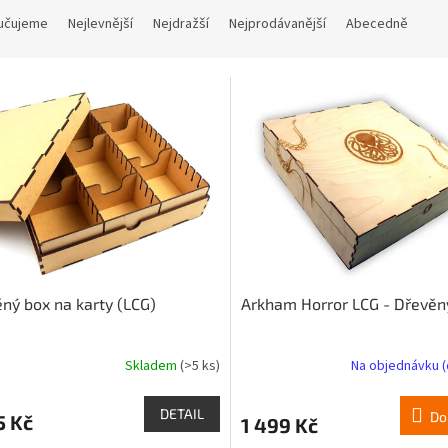
učujeme
Nejlevnější
Nejdražší
Nejprodávanější
Abecedně
ný box na karty (LCG)
Arkham Horror LCG - Dřevěn
Skladem
(>5 ks)
Na objednávku (
DETAIL
Do
5 Kč
1 499 Kč