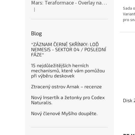
Mars: Teraformace - Overlay na destičky kolonií
Sada o
|
Hodnocení produktu je 5 z 5 hvězdiček.
Varian
pro s
Blog
*ZÁZNAM ČERNÉ SKŘÍNKY: LOĎ
NEMESIS - SEKTOR 04 / POSLEDNÍ
FÁZE*
15 nejdůležitějších herních
mechanismů, které vám pomůžou
při výběru deskovek
Ztracený ostrov Arnak – recenze
Nový Insertík a žetonky pro Codex
Disk 
Naturalis.
Nový členové Myšího doupěte.
Průmě
hodno
produ