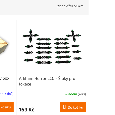
22
položek celkem
ý box
Arkham Horror LCG - Šipky pro
lokace
do 7 dnů)
Skladem
(4 ks)
Průměrné
hodnocení
produktu
 košíku
Do košíku
169 Kč
je
5,0