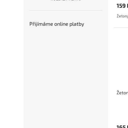
159 
Žetony
Přijímáme online platby
Žeton
Průmě
hodno
produ
165 
je