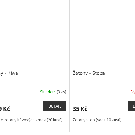
y - Káva
Žetony - Stopa
Skladem
(3 ks)
V
Průměrné
hodnocení
produktu
DETAIL
9 Kč
35 Kč
je
5,0
é žetony kávových zrnek (20 kusů).
Žetony stop (sada 10 kusů).
z
5
hvězdiček.