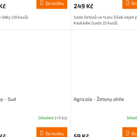
produktu
Do košíku
Do
Kč
249 Kč
je
4,7
 látky (20 kusů).
Sada žetonů ve tvaru šišek nejen 
z
Kaskádie (sada 25 kusů).
5
hvězdiček.
y - Sud
Agricola - Žetony ohňe
Skladem
(>5 ks)
Skla
rné
cení
ktu
Do košíku
Do
Kč
59 Kč