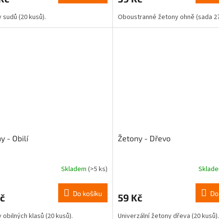
 sudů (20 kusů).
Oboustranné žetony ohně (sada 2
ček.
y - Obilí
Žetony - Dřevo
Skladem
(>5 ks)
Sklad
Do košíku
Do
č
59 Kč
 obilných klasů (20 kusů).
Univerzální žetony dřeva (20 kusů).