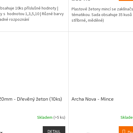
5,0
bsahuje 10ks příslušné hodnoty |
Plastové žetony mincí se zaklínač
z
ty s hodnotou 1,3,5,10 | Různé barvy
tématikou. Sada obsahuje 35 kusů 
5
nadné rozpoznání
stříbrné, měděné)
hvězdiček.
20mm - Dřevěný žeton (10ks)
Archa Nova - Mince
Skladem
(>5 ks)
Sklad
rné
Průměrné
cení
hodnocení
ktu
produktu
DETAIL
Do