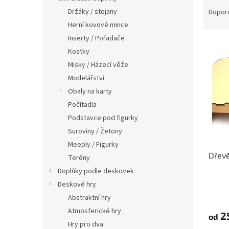
Ř
n
a
Držáky / stojany
Dopor
e
z
Herní kovové mince
l
e
Inserty / Pořadače
V
n
Kostky
ý
í
Misky / Házecí věže
p
p
i
r
Modelářství
s
o
Obaly na karty
p
d
Počítadla
r
u
Podstavce pod figurky
o
k
Suroviny / Žetony
d
t
Meeply / Figurky
u
ů
Dřevě
k
Terény
t
Doplňky podle deskovek
ů
Deskové hry
Abstraktní hry
Atmosferické hry
2
od
Hry pro dva