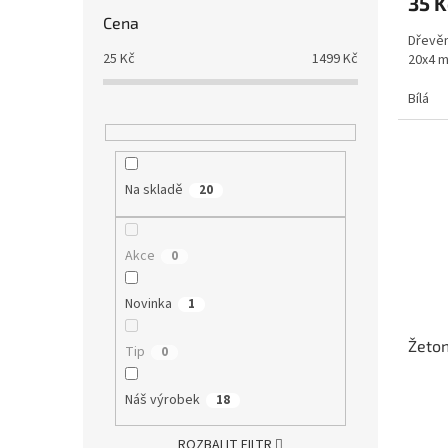
35 K
je
Cena
5,0
Dřevěn
z
25
Kč
1499
Kč
20x4 m
5
hvězdi
Bílá
Na skladě
20
Akce
0
Novinka
1
Žeton
Tip
0
Náš výrobek
18
ROZBALIT FILTR