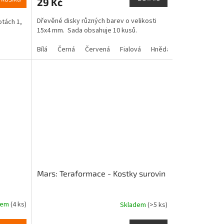
29 Kč
je
5,0
Dřevěné disky různých barev o velikosti
otách 1,
z
15x4 mm. Sada obsahuje 10 kusů.
5
hvězdiček.
Bílá
Černá
Červená
Fialová
Hnědá
Modrá
Zele
Mars: Teraformace - Kostky surovin
dem
(4 ks)
Skladem
(>5 ks)