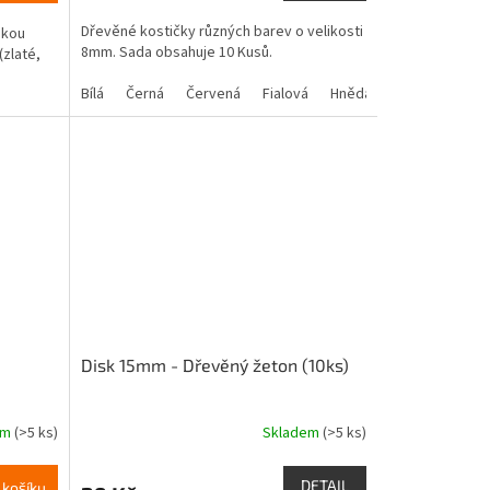
5,0
Dřevěné kostičky různých barev o velikosti
skou
z
8mm. Sada obsahuje 10 Kusů.
(zlaté,
5
hvězdiček.
Bílá
Černá
Červená
Fialová
Hnědá
Modrá
Zele
Disk 15mm - Dřevěný žeton (10ks)
em
(>5 ks)
Skladem
(>5 ks)
Průměrné
hodnocení
produktu
DETAIL
 košíku