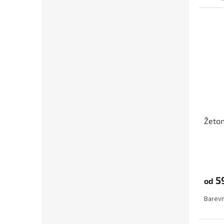
Žeton
5
od
Barevn