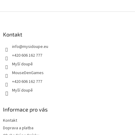
Z
á
p
a
Kontakt
t
info
@
mysidoupe.eu
í
+420 606 162 777
Myší doupě
MouseDenGames
+420 606 162 777
Myší doupě
Informace pro vás
Kontakt
Doprava a platba