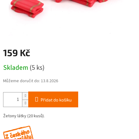
159 Kč
Měrná
Skladem
(5 ks)
cena:
Můžeme doručit do:
13.8.2026
Přidat do košíku
Žetony látky (20 kusů).