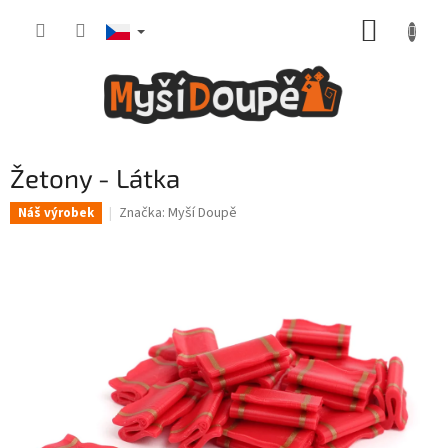
Přejít
NÁKUP
na
obsah
KOŠÍK
Žetony - Látka
Značka:
Myší Doupě
Náš výrobek