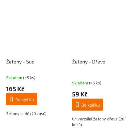
Žetony - Sud
Žetony - Dřevo
Skladem
(>5 ks)
Průměrné
Skladem
(>5 ks)
hodnocení
165 Kč
produktu
59 Kč
je
Do košíku
4,8
Do košíku
z
5
Žetony sudů (20 kusů).
Univerzální žetony dřeva (20
hvězdiček.
kusů).