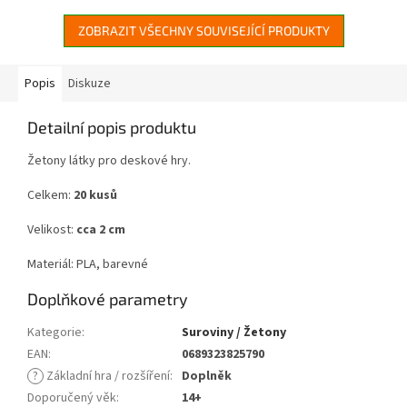
ZOBRAZIT VŠECHNY SOUVISEJÍCÍ PRODUKTY
Popis
Diskuze
Detailní popis produktu
Žetony látky pro deskové hry.
Celkem:
20 kusů
Velikost:
cca 2 cm
Materiál: PLA, barevné
Doplňkové parametry
Kategorie
:
Suroviny / Žetony
EAN
:
0689323825790
?
Základní hra / rozšíření
:
Doplněk
Doporučený věk
:
14+