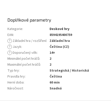
Doplňkové parametry
Kategorie
:
Deskové hry
EAN
:
8594195400759
?
Základní hra / rozšíření
:
Základní hra
?
Jazyk
:
Čeština (CZ)
?
Doporučený věk
:
14+
Minimální počet hráčů
:
2
Maximální počet hráčů
:
2
Typ hry
:
Strategická / Historická
Pravidla hry
:
Čeština
Herní doba
:
60 min
Náročnost
:
Snadná
Z
á