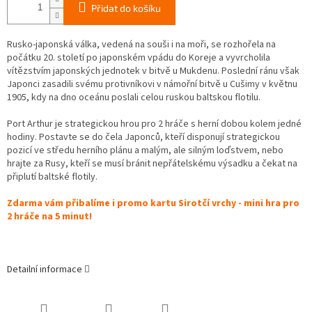
Přidat do košíku
Rusko-japonská válka, vedená na souši i na moři, se rozhořela na
počátku 20. století po japonském vpádu do Koreje a vyvrcholila
vítězstvím japonských jednotek v bitvě u Mukdenu. Poslední ránu však
Japonci zasadili svému protivníkovi v námořní bitvě u Cušimy v květnu
1905, kdy na dno oceánu poslali celou ruskou baltskou flotilu.
Port Arthur je strategickou hrou pro 2 hráče s herní dobou kolem jedné
hodiny. Postavte se do čela Japonců, kteří disponují strategickou
pozicí ve středu herního plánu a malým, ale silným loďstvem, nebo
hrajte za Rusy, kteří se musí bránit nepřátelskému výsadku a čekat na
připlutí baltské flotily.
Zdarma vám přibalíme i promo kartu Sirotčí vrchy - mini hra pro
2 hráče na 5 minut!
Detailní informace