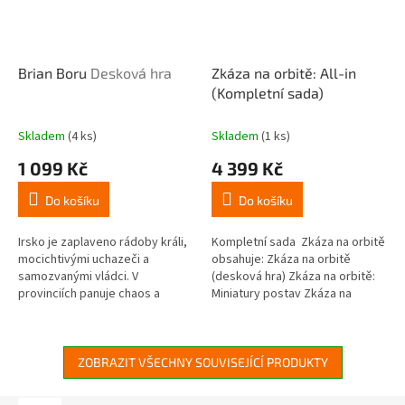
Brian Boru
Desková hra
Zkáza na orbitě: All-in
(Kompletní sada)
Skladem
(4 ks)
Skladem
(1 ks)
1 099 Kč
4 399 Kč
Do košíku
Do košíku
Irsko je zaplaveno rádoby králi,
Kompletní sada Zkáza na orbitě
mocichtivými uchazeči a
obsahuje: Zkáza na orbitě
samozvanými vládci. V
(desková hra) Zkáza na orbitě:
provinciích panuje chaos a
Miniatury postav Zkáza na
doplácí na to obyčejný lid. Země
orbitě: Projekt X (miniatura)
potřebuje vůdce.
Zkáza na orbitě:...
ZOBRAZIT VŠECHNY SOUVISEJÍCÍ PRODUKTY