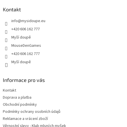
p
a
Kontakt
t
info
@
mysidoupe.eu
í
+420 606 162 777
Myší doupě
MouseDenGames
+420 606 162 777
Myší doupě
Informace pro vás
Kontakt
Doprava a platba
Obchodní podmínky
Podmínky ochrany osobních údajů
Reklamace a vrácení zboží
Věrnostní slevy - Klub mlsných myšek