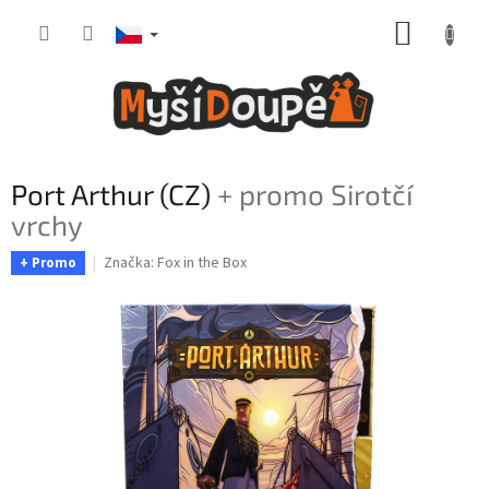
Přejít
NÁKUP
na
obsah
KOŠÍK
Port Arthur (CZ)
+ promo Sirotčí
vrchy
Značka:
Fox in the Box
+ Promo