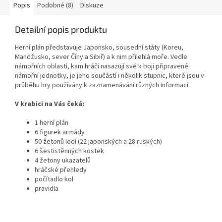
Popis
Podobné (8)
Diskuze
Detailní popis produktu
Herní plán představuje Japonsko, sousední státy (Koreu,
Mandžusko, sever Číny a Sibiř) a k nim přilehlá moře. Vedle
námořních oblastí, kam hráči nasazují své k boji připravené
námořní jednotky, je jeho součástí i několik stupnic, které jsou v
průběhu hry používány k zaznamenávání různých informací.
V krabici na Vás čeká:
1 herní plán
6 figurek armády
50 žetonů lodí (22 japonských a 28 ruských)
6 šestistěnných kostek
4 žetony ukazatelů
hráčské přehledy
počítadlo kol
pravidla