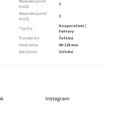
Minimální počet
1
hráčů
:
Maximální počet
3
hráčů
:
Kooperativní /
Typ hry
:
Fantasy
Pravidla hry
:
Čeština
Herní doba
:
90-120 min
Náročnost
:
Střední
ok
Instagram