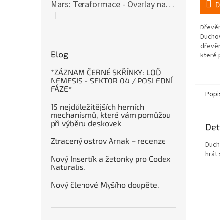
Mars: Teraformace - Overlay na destičky kolonií
4,5
D
z
|
Hodnocení produktu je 5 z 5 hvězdiček.
5
Dřevěn
hvězdi
Duchov
dřevěn
Blog
které 
Strach
*ZÁZNAM ČERNÉ SKŘÍNKY: LOĎ
a Nepo
NEMESIS - SEKTOR 04 / POSLEDNÍ
nové...
FÁZE*
Popi
15 nejdůležitějších herních
mechanismů, které vám pomůžou
při výběru deskovek
Det
Ztracený ostrov Arnak – recenze
Duchy
hrát 
Nový Insertík a žetonky pro Codex
Naturalis.
Nový členové Myšího doupěte.