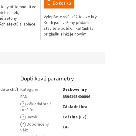
Do košíku
tony přítomnosti ve
ních misek,
Vylepšete svůj zážitek ze hry
né žetony
Kosti jsou vrženy přidáním
ch efektů a izolace.
stavitele botů Cinka! Cink (v
originálu Tink) je novým
verglem pro hru Kosti jsou
vrženy. Cink přidá do...
Doplňkové parametry
dete chtít
Kategorie
:
Deskové hry
EAN
:
8594195400896
?
Základní hra /
Základní hra
rozšíření
:
?
Jazyk
:
Čeština (CZ)
?
Doporučený
14+
věk
: