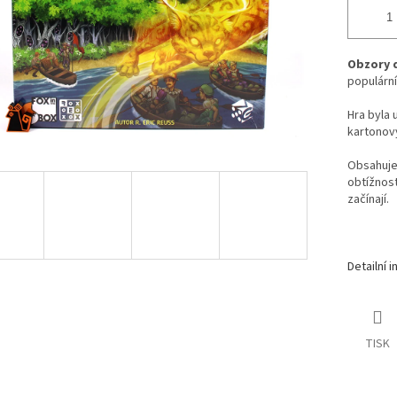
Obzory 
populární
Hra byla 
kartono
Obsahuje 
obtížnost
začínají.
Detailní 
TISK