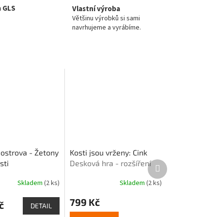
a GLS
Vlastní výroba
Většinu výrobků si sami
navrhujeme a vyrábíme.
ostrova - Žetony
Kosti jsou vrženy: Cink
sti
Desková hra - rozšíření
Další
produkt
Skladem
(2 ks)
Skladem
(2 ks)
799 Kč
č
DETAIL