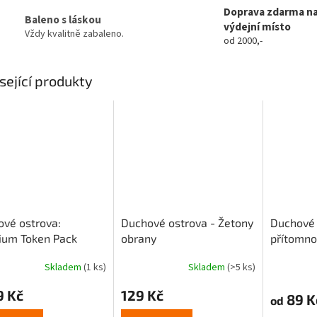
Doprava zdarma n
Baleno s láskou
výdejní místo
Vždy kvalitně zabaleno.
od 2000,-
sející produkty
vé ostrova:
Duchové ostrova - Žetony
Duchové 
ium Token Pack
obrany
přítomno
Skladem
(1 ks)
Skladem
(>5 ks)
rné
Průměrné
Průměrné
cení
hodnocení
hodnocení
9 Kč
129 Kč
ktu
produktu
produktu
89 K
od
je
je