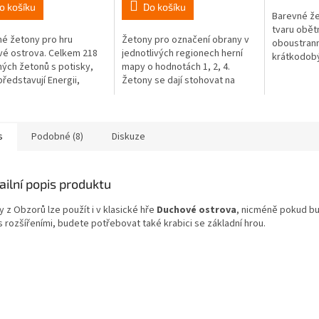
5,0
4,8
o košíku
Do košíku
Barevné že
z
z
tvaru obět
5
5
é žetony pro hru
Žetony pro označení obrany v
oboustran
ček.
hvězdiček.
hvězdiček.
é ostrova. Celkem 218
jednotlivých regionech herní
krátkodobý
ých žetonů s potisky,
mapy o hodnotách 1, 2, 4.
představují Energii,
Žetony se dají stohovat na
, Tvory, Divočinu, Nemoc
sebe, aby se ušetřilo místo na
koj, a dokonce i další
hrací desce, díky svému tvaru
a...
s
Podobné (8)
Diskuze
ailní popis produktu
 z Obzorů lze použít i v klasické hře
Duchové ostrova
, nicméně pokud bu
s rozšířeními, budete potřebovat také krabici se základní hrou.