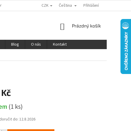
CZK
Čeština
MÍNKY OCHRANY OSOBNÍCH ÚDAJŮ
REKLAMACE A VRÁCENÍ ZBOŽÍ
Přihlášení
V
NÁKUPNÍ
Prázdný košík
KOŠÍK
Blog
O nás
Kontakt
 Kč
dem
(1 ks)
oručit do:
12.8.2026