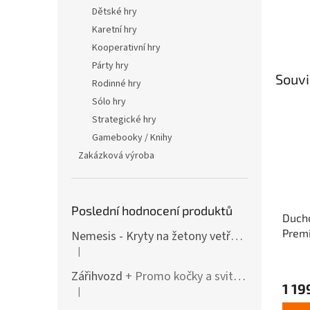
Dětské hry
Karetní hry
Kooperativní hry
Párty hry
Souvi
Rodinné hry
Sólo hry
Strategické hry
Gamebooky / Knihy
Zakázková výroba
Poslední hodnocení produktů
Ducho
Prem
Nemesis - Kryty na žetony vetřelců (varianty i pro rozšíření / Lockdown)
|
Hodnocení produktu je 4 z 5 hvězdiček.
Průmě
Zářihvozd
+ Promo kočky a svitolam
hodno
1 19
produ
|
Hodnocení produktu je 5 z 5 hvězdiček.
je