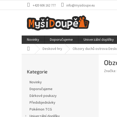
Přejít
+420 606 162 777
info@mysidoupe.eu
na
obsah
Novinky
Doporučujeme
Univerzální doplňky
Domů
Deskové hry
Obzory duchů ostrova
Desk
P
Obz
o
Přeskočit
s
Značka:
Kategorie
kategorie
t
r
Novinky
a
Doporučujeme
n
Dárkové poukazy
n
í
Předobjednávky
p
Pokémon TCG
a
Univerzální doplňky