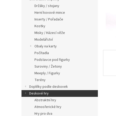
n
Držáky / stojany
e
Herní kovové mince
l
Inserty / Pořadače
Kostky
Misky / Házecí věže
Modelářství
Obaly na karty
Počítadla
Podstavce pod figurky
Suroviny / Žetony
Meeply / Figurky
Terény
Doplňky podle deskovek
Deskové hry
Abstraktní hry
Atmosferické hry
Hry pro dva