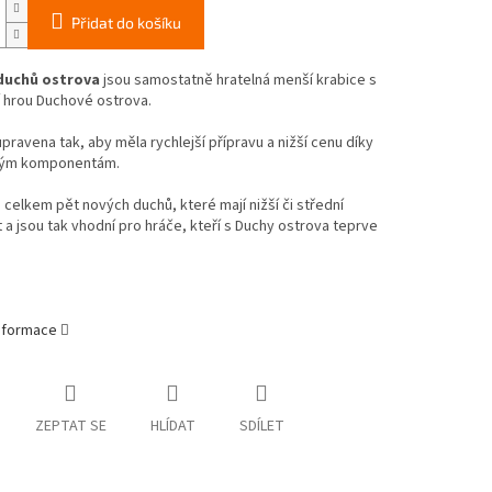
Přidat do košíku
duchů ostrova
jsou samostatně hratelná menší krabice s
 hrou Duchové ostrova.
upravena tak, aby měla rychlejší přípravu a nižší cenu díky
vým komponentám.
celkem pět nových duchů, které mají nižší či střední
 a jsou tak vhodní pro hráče, kteří s Duchy ostrova teprve
informace
ZEPTAT SE
HLÍDAT
SDÍLET