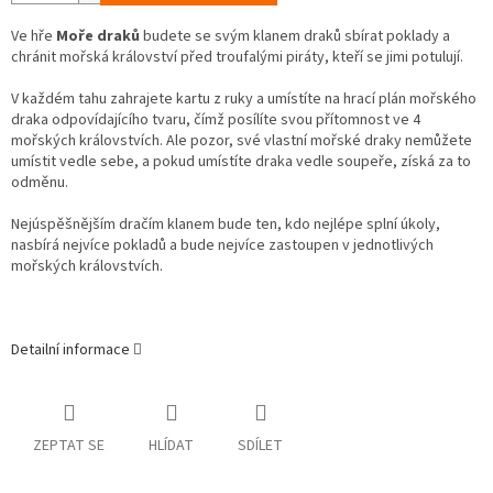
Ve hře
Moře draků
budete se svým klanem draků sbírat poklady a
chránit mořská království před troufalými piráty, kteří se jimi potulují.
V každém tahu zahrajete kartu z ruky a umístíte na hrací plán mořského
draka odpovídajícího tvaru, čímž posílíte svou přítomnost ve 4
mořských královstvích. Ale pozor, své vlastní mořské draky nemůžete
umístit vedle sebe, a pokud umístíte draka vedle soupeře, získá za to
odměnu.
Nejúspěšnějším dračím klanem bude ten, kdo nejlépe splní úkoly,
nasbírá nejvíce pokladů a bude nejvíce zastoupen v jednotlivých
mořských královstvích.
Detailní informace
ZEPTAT SE
HLÍDAT
SDÍLET