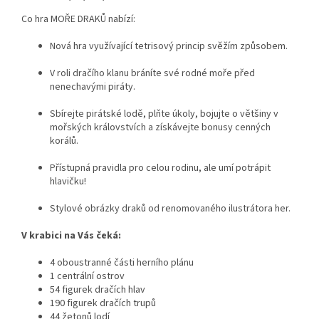
Co hra
MOŘE DRAKŮ
nabízí:
Nová hra využívající tetrisový princip svěžím způsobem.
V roli dračího klanu bráníte své rodné moře před
nenechavými piráty.
Sbírejte pirátské lodě, plňte úkoly, bojujte o většiny v
mořských královstvích a získávejte bonusy cenných
korálů.
Přístupná pravidla pro celou rodinu, ale umí potrápit
hlavičku!
Stylové obrázky draků od renomovaného ilustrátora her.
V krabici na Vás čeká:
4 oboustranné části herního plánu
1 centrální ostrov
54 figurek dračích hlav
190 figurek dračích trupů
44 žetonů lodí