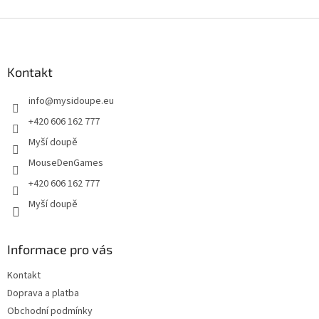
Z
á
p
a
Kontakt
t
info
@
mysidoupe.eu
í
+420 606 162 777
Myší doupě
MouseDenGames
+420 606 162 777
Myší doupě
Informace pro vás
Kontakt
Doprava a platba
Obchodní podmínky