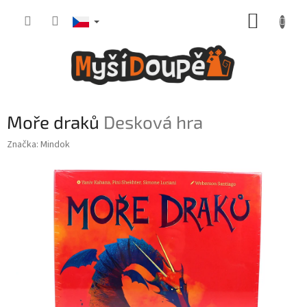
Přejít
NÁKUP
na
obsah
KOŠÍK
Moře draků
Desková hra
Značka:
Mindok