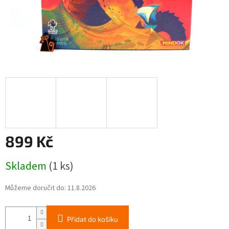
899 Kč
Měrná
Skladem
(1 ks)
cena:
Můžeme doručit do:
11.8.2026
Přidat do košíku