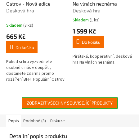
Ostrov - Nová edice
Na vlnách neznáma
Desková hra
Desková hra
Skladem
(1 ks)
Průměrné
Skladem
(3 ks)
hodnocení
1 599 Kč
produktu
665 Kč
je
Do košíku
4,4
Do košíku
z
5
Pirátská, kooperativní, desková
Pokud si hru vyzvednete
hvězdiček.
hra Na vlnách neznáma.
osobně u nás v doupěti,
dostanete zdarma promo
rozšíření BFF! Populární Ostrov
je zpět v novém provedení!
Nebezpečí číhá na každém
rohu......
ZOBRAZIT VŠECHNY SOUVISEJÍCÍ PRODUKTY
Popis
Podobné (8)
Diskuze
Detailní popis produktu