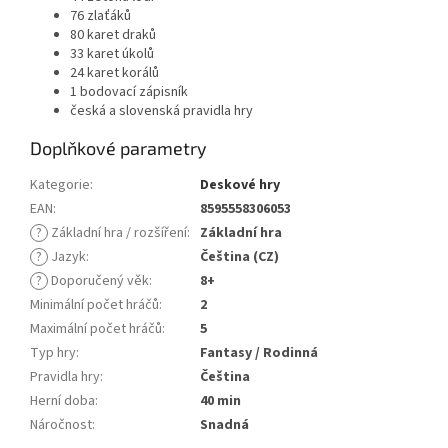
76 zlaťáků
80 karet draků
33 karet úkolů
24 karet korálů
1 bodovací zápisník
česká a slovenská pravidla hry
Doplňkové parametry
Kategorie
:
Deskové hry
EAN
:
8595558306053
?
Základní hra / rozšíření
:
Základní hra
?
Jazyk
:
Čeština (CZ)
?
Doporučený věk
:
8+
Minimální počet hráčů
:
2
Maximální počet hráčů
:
5
Typ hry
:
Fantasy / Rodinná
Pravidla hry
:
Čeština
Herní doba
:
40 min
Náročnost
:
Snadná