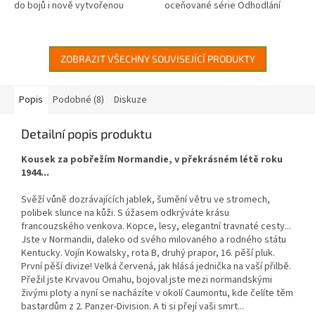
do bojů i nově vytvořenou
oceňované série Odhodlání
průzkumnou jednotku pro tajné
(Undaunted). Tato taktická
operace s označením LRDG
válečná hra pro 2 hráče vás
(Long...
přenese přímo do...
ZOBRAZIT VŠECHNY SOUVISEJÍCÍ PRODUKTY
Popis
Podobné (8)
Diskuze
Detailní popis produktu
Kousek za pobřežím Normandie, v překrásném létě roku
1944...
Svěží vůně dozrávajících jablek, šumění větru ve stromech,
polibek slunce na kůži. S úžasem odkrýváte krásu
francouzského venkova. Kopce, lesy, elegantní travnaté cesty...
Jste v Normandii, daleko od svého milovaného a rodného státu
Kentucky. Vojín Kowalsky, rota B, druhý prapor, 16. pěší pluk.
První pěší divize! Velká červená, jak hlásá jednička na vaší přilbě.
Přežil jste Krvavou Omahu, bojoval jste mezi normandskými
živými ploty a nyní se nacházíte v okolí Caumontu, kde čelíte těm
bastardům z 2. Panzer-Division. A ti si přejí vaši smrt...