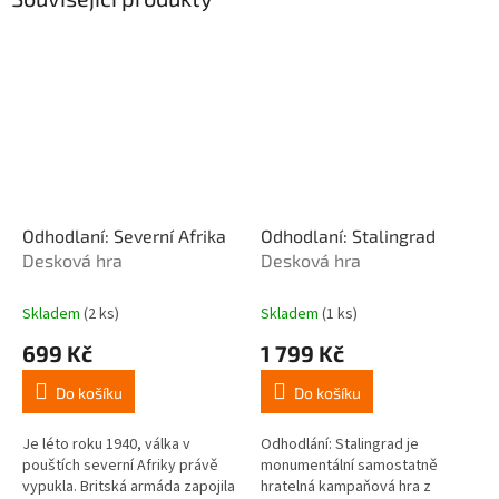
Odhodlaní: Severní Afrika
Odhodlaní: Stalingrad
Desková hra
Desková hra
Skladem
(2 ks)
Skladem
(1 ks)
699 Kč
1 799 Kč
Do košíku
Do košíku
Je léto roku 1940, válka v
Odhodlání: Stalingrad je
pouštích severní Afriky právě
monumentální samostatně
vypukla. Britská armáda zapojila
hratelná kampaňová hra z