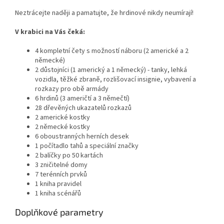
Neztrácejte naději a pamatujte, že hrdinové nikdy neumírají!
V krabici na Vás čeká:
4 kompletní čety s možností náboru (2 americké a 2
německé)
2 důstojníci (1 americký a 1 německý) - tanky, lehká
vozidla, těžké zbraně, rozlišovací insignie, vybavení a
rozkazy pro obě armády
6 hrdinů (3 američtí a 3 němečtí)
28 dřevěných ukazatelů rozkazů
2 americké kostky
2 německé kostky
6 oboustranných herních desek
1 počítadlo tahů a speciální značky
2 balíčky po 50 kartách
3 zničitelné domy
7 terénních prvků
1 kniha pravidel
1 kniha scénářů
Doplňkové parametry