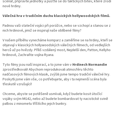
scénář, připravte jednotky a pusťte se do taktických bitev, které zrodí
nové hrdiny.
Válečná hra v tradičním duchu klasických hollywoodských filmů.
Padnou vaši stateční vojáci při porážce, nebo se vzchopí a stanou se z
nich hrdinové, jimiž se inspirují naše oblíbené filmy?
V našem příběhu vynecháme komparz a zaměříme se na hrdiny, kteří se
objevují v klasických hollywoodských válečných filmech, od vedlejších
herců až po hvězdy. Příliš vzdálený most, Nejdelší den, Patton, Kellyho
hrdinové, Zachraňte vojína Ryana.
Tyto filmy jsou naší inspirací, a to jsme vám v
Hrdinech Normandie
zprostředkovali! Abychom reprodukovali atmosféru těchto
nadčasových filmových klasik, zvýšili jsme tempo tradiční válečné hry.
Poskytli jsme vám vše, co potřebujete, aby i ta nejmenší scéna byla
třeskutě vzrušující!
Chceme, abyste se potěšeně usmívali, když budete kosit útočící
vojáky svým MG42, nebo až budete bombardovat ty nacistické svině
palbou z minometu tříštícího jejich bunkry.