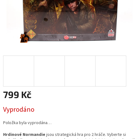
799 Kč
Měrná
Vyprodáno
cena:
Položka byla vyprodána…
Hrdinové Normandie
jsou strategická hra pro 2 hráče. Vyberte si