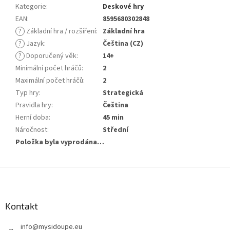
Kategorie
:
Deskové hry
EAN
:
8595680302848
?
Základní hra / rozšíření
:
Základní hra
?
Jazyk
:
Čeština (CZ)
?
Doporučený věk
:
14+
Minimální počet hráčů
:
2
Maximální počet hráčů
:
2
Typ hry
:
Strategická
Pravidla hry
:
Čeština
Herní doba
:
45 min
Náročnost
:
Střední
Položka byla vyprodána…
Z
á
p
a
Kontakt
t
info
@
mysidoupe.eu
í