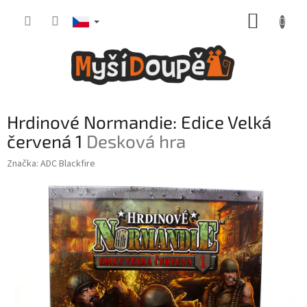
Přejít
NÁKUP
na
obsah
KOŠÍK
Hrdinové Normandie: Edice Velká
červená 1
Desková hra
Značka:
ADC Blackfire