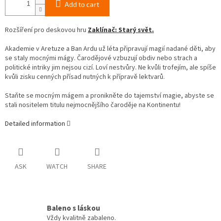
Add to cart
Rozšíření pro deskovou hru
Zaklínač: Starý svět.
Akademie v Aretuze a Ban Ardu už léta připravují magií nadané děti, aby
se staly mocnými mágy. Čarodějové vzbuzují obdiv nebo strach a
politické intriky jim nejsou cizí. Loví nestvůry. Ne kvůli trofejím, ale spíše
kvůli zisku cenných přísad nutných k přípravě lektvarů.
Staňte se mocným mágem a pronikněte do tajemství magie, abyste se
stali nositelem titulu nejmocnějšího čaroděje na Kontinentu!
Detailed information
ASK
WATCH
SHARE
Baleno s láskou
Vždy kvalitně zabaleno.