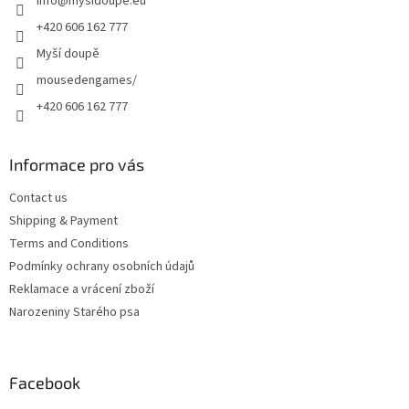
info
@
mysidoupe.eu
r
+420 606 162 777
Myší doupě
mousedengames/
+420 606 162 777
Informace pro vás
Contact us
Shipping & Payment
Terms and Conditions
Podmínky ochrany osobních údajů
Reklamace a vrácení zboží
Narozeniny Starého psa
Facebook