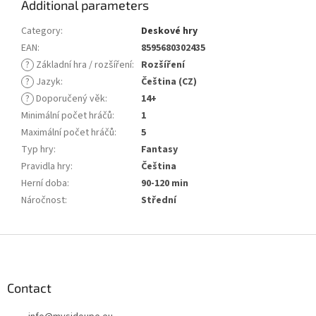
Additional parameters
Category
:
Deskové hry
EAN
:
8595680302435
?
Základní hra / rozšíření
:
Rozšíření
?
Jazyk
:
Čeština (CZ)
?
Doporučený věk
:
14+
Minimální počet hráčů
:
1
Maximální počet hráčů
:
5
Typ hry
:
Fantasy
Pravidla hry
:
Čeština
Herní doba
:
90-120 min
Náročnost
:
Střední
F
o
o
t
Contact
e