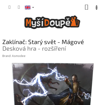
Skip
SHOPP
to
content
CART
Zaklínač: Starý svět - Mágové
Desková hra - rozšíření
Brand:
Asmodee