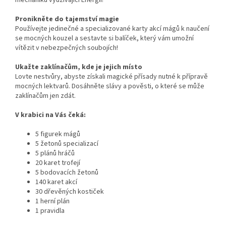
Pronikněte do tajemství magie
Používejte jedinečné a specializované karty akcí mágů k naučení
se mocných kouzel a sestavte si balíček, který vám umožní
vítězit v nebezpečných soubojích!
Ukažte zaklínačům, kde je jejich místo
Lovte nestvůry, abyste získali magické přísady nutné k přípravě
mocných lektvarů. Dosáhněte slávy a pověsti, o které se může
zaklínačům jen zdát.
V krabici na Vás čeká:
5 figurek mágů
5 žetonů specializací
5 plánů hráčů
20 karet trofejí
5 bodovacích žetonů
140 karet akcí
30 dřevěných kostiček
1 herní plán
1 pravidla