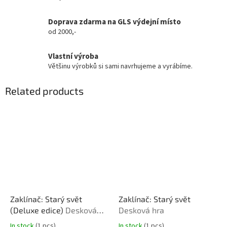
Doprava zdarma na GLS výdejní místo
od 2000,-
Vlastní výroba
Většinu výrobků si sami navrhujeme a vyrábíme.
Related products
Zaklínač: Starý svět
Zaklínač: Starý svět
(Deluxe edice)
Desková
Desková hra
hra
In stock
(1 pcs)
In stock
(1 pcs)