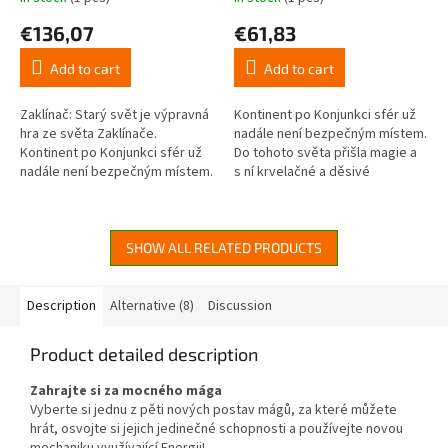
The
The
average
average
€136,07
€61,83
product
product
rating
rating
Add to cart
Add to cart
is
is
5,0
5,0
out
out
Zaklínač: Starý svět je výpravná
Kontinent po Konjunkci sfér už
of
of
hra ze světa Zaklínače.
nadále není bezpečným místem.
5
5
Kontinent po Konjunkci sfér už
Do tohoto světa přišla magie a
stars.
stars.
nadále není bezpečným místem.
s ní krvelačné a děsivé
Do tohoto světa přišla magie a s
nestvůry! V současnosti začíná
ní krvelačné a...
pět soupeřících zaklínačských...
SHOW ALL RELATED PRODUCTS
Description
Alternative (8)
Discussion
Product detailed description
Zahrajte si za mocného mága
Vyberte si jednu z pěti nových postav mágů, za které můžete
hrát, osvojte si jejich jedinečné schopnosti a používejte novou
mechaniku využívající Energii!