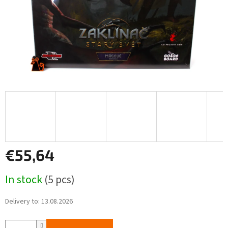
€55,64
Measure
In stock
(5 pcs)
price:
Delivery to:
13.08.2026