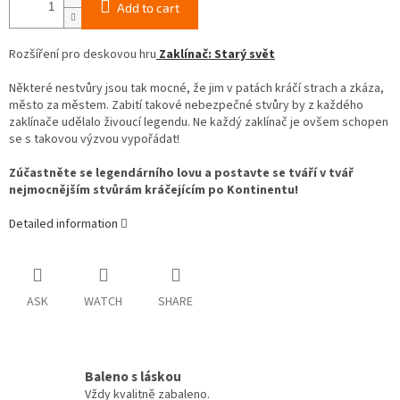
Add to cart
Rozšíření pro deskovou hru
Zaklínač: Starý svět
Některé nestvůry jsou tak mocné, že jim v patách kráčí strach a zkáza,
město za městem. Zabití takové nebezpečné stvůry by z každého
zaklínače udělalo živoucí legendu. Ne každý zaklínač je ovšem schopen
se s takovou výzvou vypořádat!
Zúčastněte se legendárního lovu a postavte se tváří v tvář
nejmocnějším stvůrám kráčejícím po Kontinentu!
Detailed information
ASK
WATCH
SHARE
Baleno s láskou
Vždy kvalitně zabaleno.