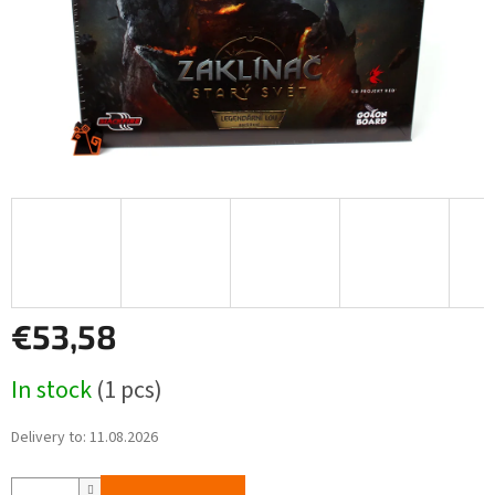
€53,58
Measure
In stock
(1 pcs)
price:
Delivery to:
11.08.2026