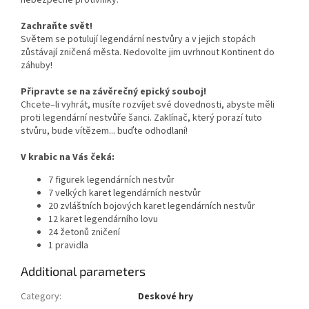
Zachraňte svět!
Světem se potulují legendární nestvůry a v jejich stopách
zůstávají zničená města. Nedovolte jim uvrhnout Kontinent do
záhuby!
Připravte se na závěrečný epický souboj!
Chcete–li vyhrát, musíte rozvíjet své dovednosti, abyste měli
proti legendární nestvůře šanci. Zaklínač, který porazí tuto
stvůru, bude vítězem... buďte odhodlaní!
V krabic na Vás čeká:
7 figurek legendárních nestvůr
7 velkých karet legendárních nestvůr
20 zvláštních bojových karet legendárních nestvůr
12 karet legendárního lovu
24 žetonů zničení
1 pravidla
Additional parameters
Category
:
Deskové hry