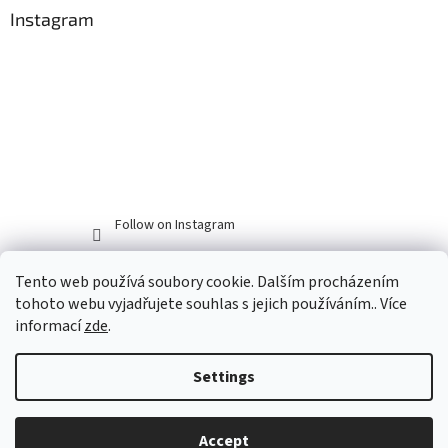
Instagram
Follow on Instagram
Tento web používá soubory cookie. Dalším procházením
tohoto webu vyjadřujete souhlas s jejich používáním.. Více
informací
zde
.
Settings
Created by Shoptet
Accept
Copyright 2026
Myší doupě
. All rights reserved.