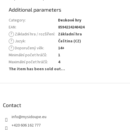
Additional parameters
Category
:
Deskové hry
EAN
:
8594224240424
?
Základní hra / rozšíření
:
Základní hra
?
Jazyk
:
Čeština (CZ)
?
Doporučený věk
:
14+
Minimální počet hráčů
:
1
Maximální počet hráčů
:
4
The item has been sold out…
F
o
o
t
Contact
e
info
@
mysidoupe.eu
r
+420 606 162 777