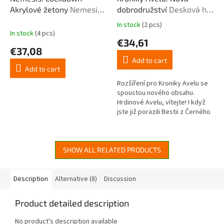
Akrylové žetony
Nemesis:
dobrodružství
Desková hra
Lockdown Acrylic Tokens
- rozšíření
In stock
(2 pcs)
The
In stock
(4 pcs)
average
€34,61
product
€37,08
rating
Add to cart
is
Add to cart
4,5
out
Rozšíření pro Kroniky Avelu se
of
spoustou nového obsahu.
5
Hrdinové Avelu, vítejte! I když
stars.
jste již porazili Bestii z Černého
měsíce, zlo nikdy nespí. Bohové
tří zlých měsíců...
SHOW ALL RELATED PRODUCTS
Description
Alternative (8)
Discussion
Product detailed description
No product's description available