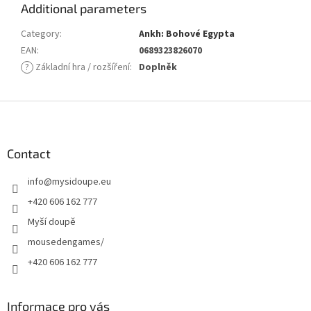
Additional parameters
Category
:
Ankh: Bohové Egypta
EAN
:
0689323826070
?
Základní hra / rozšíření
:
Doplněk
F
o
o
t
Contact
e
info
@
mysidoupe.eu
r
+420 606 162 777
Myší doupě
mousedengames/
+420 606 162 777
Informace pro vás