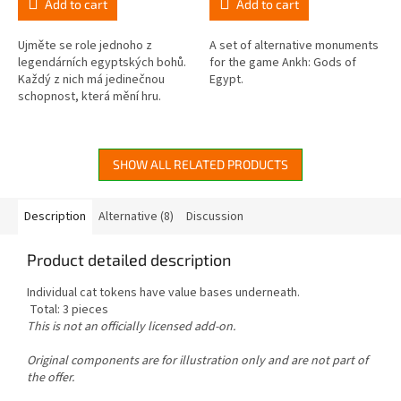
Add to cart
Add to cart
is
is
5,0
5,0
out
out
Ujměte se role jednoho z
A set of alternative monuments
of
of
legendárních egyptských bohů.
for the game Ankh: Gods of
5
5
Každý z nich má jedinečnou
Egypt.
stars.
stars.
schopnost, která mění hru.
Veďte své vyznavače v epickém
konfliktu o nesmrtelnost.
SHOW ALL RELATED PRODUCTS
Description
Alternative (8)
Discussion
Product detailed description
Individual cat tokens have value bases underneath.
Total: 3 pieces
This is not an officially licensed add-on.
Original components are for illustration only and are not part of
the offer.