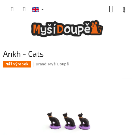
Skip
SHOPP
to
content
CART
Ankh - Cats
Brand:
Myší Doupě
Náš výrobek