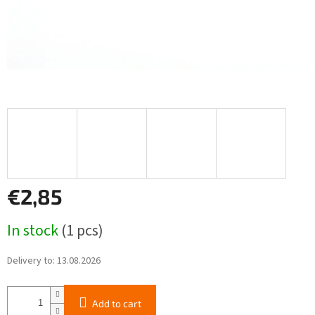
€2,85
Measure
In stock
(1 pcs)
price:
Delivery to:
13.08.2026
Add to cart