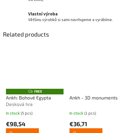
Vlastní výroba
Většinu výrobků si sami navrhujeme a vyrábíme.
Related products
FREE
F
R
Ankh: Bohové Egypta
Ankh - 3D monuments
E
Desková hra
E
In stock
(5 pcs)
In stock
(1 pcs)
The
The
average
average
€98,54
€36,71
product
product
rating
rating