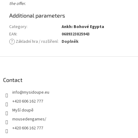
the offer.
Additional parameters
Category
:
Ankh: Bohové Egypta
EAN
:
0689323825943
?
Základní hra / rozšíření
:
Doplněk
F
o
o
t
Contact
e
info
@
mysidoupe.eu
r
+420 606 162 777
Myší doupě
mousedengames/
+420 606 162 777