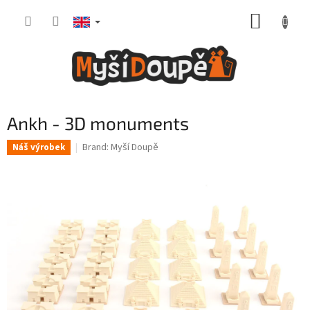
Skip
SHOPP
to
content
CART
Ankh - 3D monuments
Brand:
Myší Doupě
Náš výrobek