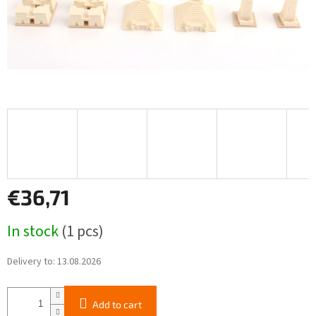
€36,71
Measure
In stock
(1 pcs)
price:
Delivery to:
13.08.2026
Add to cart