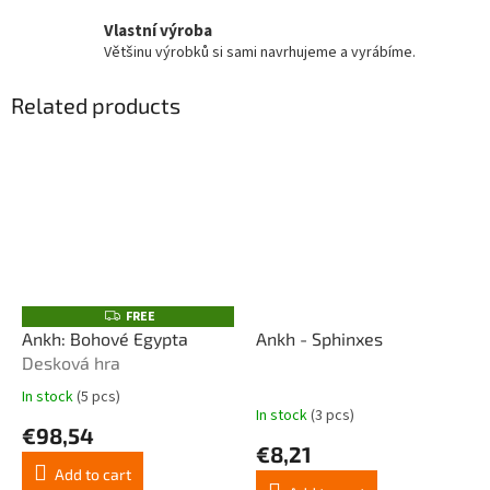
Vlastní výroba
Většinu výrobků si sami navrhujeme a vyrábíme.
Related products
FREE
F
R
Ankh: Bohové Egypta
Ankh - Sphinxes
E
Desková hra
E
In stock
(5 pcs)
The
In stock
(3 pcs)
average
€98,54
product
€8,21
rating
Add to cart
is