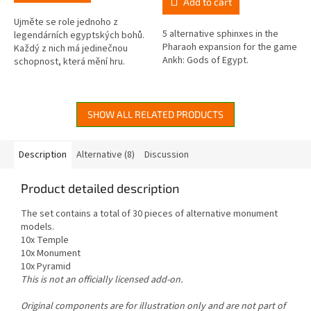
Add to cart
5,0
out
Ujměte se role jednoho z
5 alternative sphinxes in the
of
legendárních egyptských bohů.
Pharaoh expansion for the game
5
Každý z nich má jedinečnou
Ankh: Gods of Egypt.
stars.
schopnost, která mění hru.
Veďte své vyznavače v epickém
konfliktu o nesmrtelnost.
SHOW ALL RELATED PRODUCTS
Description
Alternative (8)
Discussion
Product detailed description
The set contains a total of 30 pieces of alternative monument
models.
10x Temple
10x Monument
10x Pyramid
This is not an officially licensed add-on.
Original components are for illustration only and are not part of