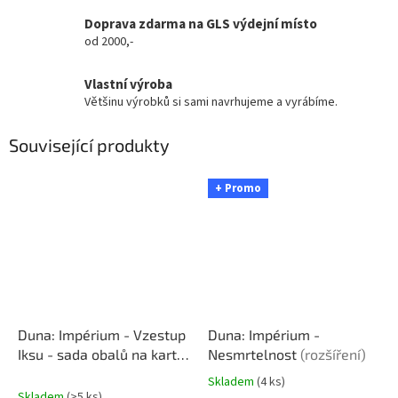
Doprava zdarma na GLS výdejní místo
od 2000,-
Vlastní výroba
Většinu výrobků si sami navrhujeme a vyrábíme.
Související produkty
+ Promo
Duna: Impérium - Vzestup
Duna: Impérium -
Iksu - sada obalů na karty
Nesmrtelnost
(rozšíření)
Obaly na karty
Skladem
(4 ks)
Průměrné
Skladem
(>5 ks)