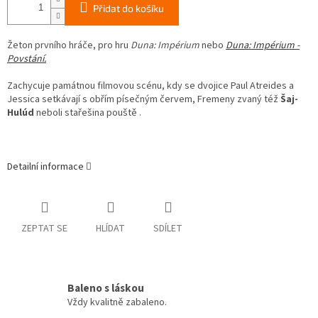
Přidat do košíku
Žeton prvního hráče, pro hru
Duna: Impérium
nebo
Duna: Impérium -
Povstání.
Zachycuje památnou filmovou scénu, kdy se dvojice Paul Atreides a
Jessica setkávají s obřím písečným červem, Fremeny zvaný též
Šaj-
Hulúd
neboli stařešina pouště .
Detailní informace
ZEPTAT SE
HLÍDAT
SDÍLET
Baleno s láskou
Vždy kvalitně zabaleno.