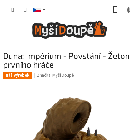
Přejít
NÁKUP
na
obsah
KOŠÍK
Duna: Impérium - Povstání - Žeton
prvního hráče
Značka:
Myší Doupě
Náš výrobek