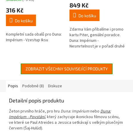
hodnocení
849 Kč
produktu
316 Kč
je
Do košíku
5,0
Do košíku
z
5
Zdarma Vám přibalíme i promo
Kompletní sada obalů pro Duna:
hvězdiček.
kartu Piter, geniální poradce.
Impérium - Vzestup Iksu
Duna: Impérium -
Nesmrtelnost je v pořadí druhé
rozšíření pro skvělou deskovou
hru z prostředí legendární série
Duna...
ZOBRAZIT VŠECHNY SOUVISEJÍCÍ PRODUKTY
Popis
Podobné (8)
Diskuze
Detailní popis produktu
Žeton prvního hráče, pro hru
Duna: Impérium
nebo
Duna:
Impérium - Povstání
, který zachycuje ikonickou filmovu scénu,
ve které se Paul Atreides a Jessica setkávají s velkým písečným
červem (Šaj-Hulúd).