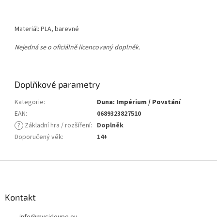
Materiál: PLA, barevné
Nejedná se o oficiálně licencovaný doplněk.
Doplňkové parametry
Kategorie
:
Duna: Impérium / Povstání
EAN
:
0689323827510
?
Základní hra / rozšíření
:
Doplněk
Doporučený věk
:
14+
Z
á
p
a
Kontakt
t
info
@
mysidoupe.eu