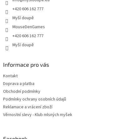
í
+420 606 162 777
Myší doupě
MouseDenGames
+420 606 162 777
Myší doupě
Informace pro vás
Kontakt
Doprava a platba
Obchodní podmínky
Podmínky ochrany osobních údajů
Reklamace a vrácení zboží
Věrnostní slevy - Klub mlsných myšek
Facebook