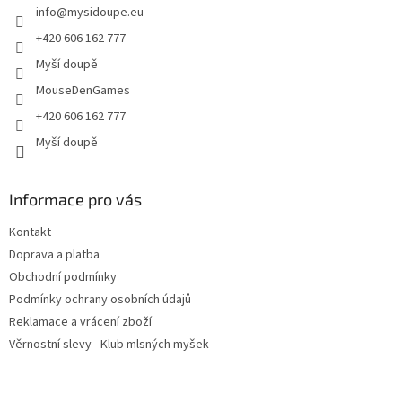
info
@
mysidoupe.eu
í
+420 606 162 777
Myší doupě
MouseDenGames
+420 606 162 777
Myší doupě
Informace pro vás
Kontakt
Doprava a platba
Obchodní podmínky
Podmínky ochrany osobních údajů
Reklamace a vrácení zboží
Věrnostní slevy - Klub mlsných myšek