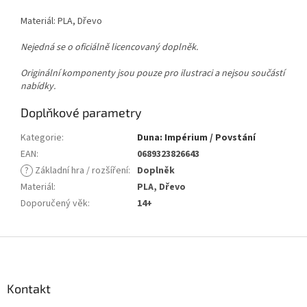
Materiál: PLA, Dřevo
Nejedná se o oficiálně licencovaný doplněk.
Originální komponenty jsou pouze pro ilustraci a nejsou součástí
nabídky.
Doplňkové parametry
Kategorie
:
Duna: Impérium / Povstání
EAN
:
0689323826643
?
Základní hra / rozšíření
:
Doplněk
Materiál
:
PLA, Dřevo
Doporučený věk
:
14+
Z
á
p
a
Kontakt
t