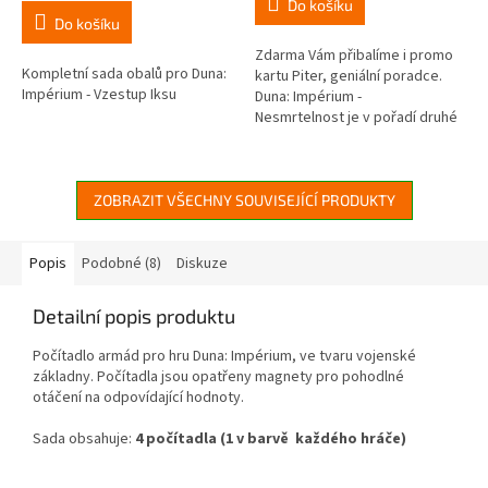
Do košíku
5,0
Do košíku
z
5
Zdarma Vám přibalíme i promo
Kompletní sada obalů pro Duna:
hvězdiček.
kartu Piter, geniální poradce.
Impérium - Vzestup Iksu
Duna: Impérium -
Nesmrtelnost je v pořadí druhé
rozšíření pro skvělou deskovou
hru z prostředí legendární série
Duna...
ZOBRAZIT VŠECHNY SOUVISEJÍCÍ PRODUKTY
Popis
Podobné (8)
Diskuze
Detailní popis produktu
Počítadlo armád pro hru Duna: Impérium, ve tvaru vojenské
základny. Počítadla jsou opatřeny magnety pro pohodlné
otáčení na odpovídající hodnoty.
Sada obsahuje:
4 počítadla (1 v barvě každého hráče)