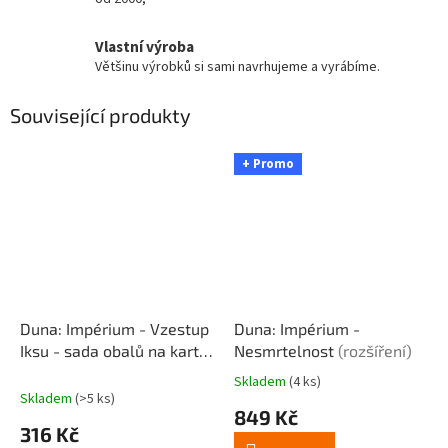
Vlastní výroba
Většinu výrobků si sami navrhujeme a vyrábíme.
Související produkty
+ Promo
Duna: Impérium - Vzestup
Duna: Impérium -
Iksu - sada obalů na karty
Nesmrtelnost
(rozšíření)
Obaly na karty
Skladem
(4 ks)
Průměrné
Skladem
(>5 ks)
hodnocení
849 Kč
produktu
316 Kč
je