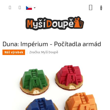
Přejít
NÁKUP
na
obsah
KOŠÍK
Duna: Impérium - Počítadla armád
Značka:
Myší Doupě
Náš výrobek