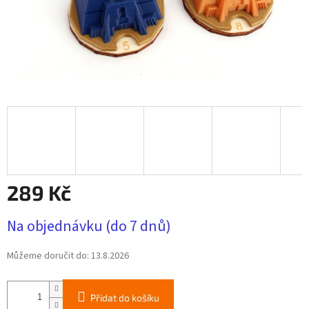
289 Kč
Měrná
Na objednávku (do 7 dnů)
cena:
Můžeme doručit do:
13.8.2026
Přidat do košíku