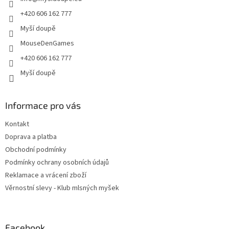
í
+420 606 162 777
Myší doupě
MouseDenGames
+420 606 162 777
Myší doupě
Informace pro vás
Kontakt
Doprava a platba
Obchodní podmínky
Podmínky ochrany osobních údajů
Reklamace a vrácení zboží
Věrnostní slevy - Klub mlsných myšek
Facebook