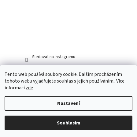
Sledovat na Instagramu
Tento web používá soubory cookie. Dalším procházením
tohoto webu vyjadřujete souhlas s jejich používáním.. Více
informací
zde
.
Nastavení
Vytvořil Shoptet
Souhlasím
Copyright 2026
Myší doupě
. Všechna práva vyhrazena.