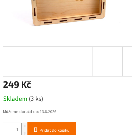
249 Kč
Měrná
Skladem
(3 ks)
cena:
Můžeme doručit do:
13.8.2026
Přidat do košíku