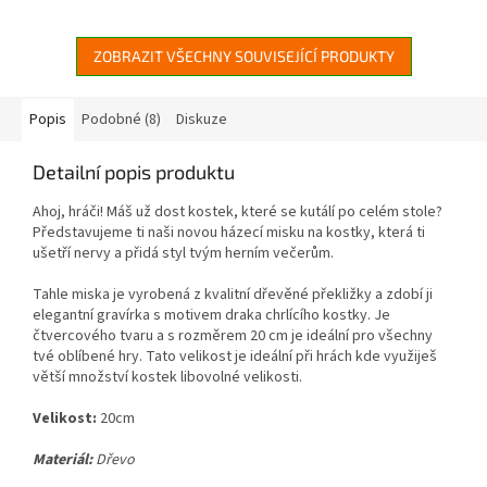
ZOBRAZIT VŠECHNY SOUVISEJÍCÍ PRODUKTY
Popis
Podobné (8)
Diskuze
Detailní popis produktu
Ahoj, hráči! Máš už dost kostek, které se kutálí po celém stole?
Představujeme ti naši novou házecí misku na kostky, která ti
ušetří nervy a přidá styl tvým herním večerům.
Tahle miska je vyrobená z kvalitní dřevěné překližky a zdobí ji
elegantní gravírka s motivem draka chrlícího kostky. Je
čtvercového tvaru a s rozměrem 20 cm je ideální pro všechny
tvé oblíbené hry. Tato velikost je ideální při hrách kde využiješ
větší množství kostek libovolné velikosti.
Velikost:
20cm
Materiál:
Dřevo