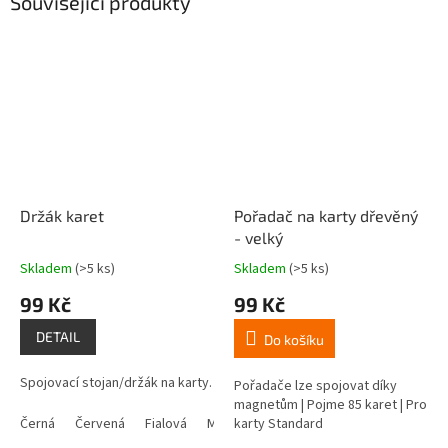
Související produkty
Držák karet
Pořadač na karty dřevěný
- velký
Skladem
(>5 ks)
Skladem
(>5 ks)
Průměrné
Průměrné
hodnocení
hodnocení
99 Kč
99 Kč
produktu
produktu
je
je
DETAIL
Do košíku
4,3
4,8
z
z
Spojovací stojan/držák na karty.
5
5
Pořadače lze spojovat díky
hvězdiček.
hvězdiček.
magnetům | Pojme 85 karet | Pro
Černá
Červená
Fialová
Modrá
karty Standard
Oranžová
Zelená
Žlutá