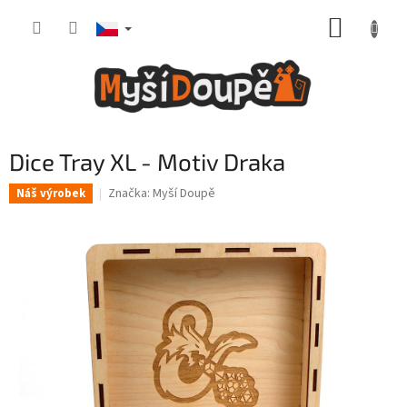
Přejít
NÁKUP
na
obsah
KOŠÍK
Dice Tray XL - Motiv Draka
Značka:
Myší Doupě
Náš výrobek