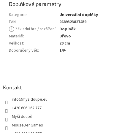
Doplňkové parametry
Kategorie
:
Univerzální doplňky
EAN
:
0689323827459
?
Základní hra / rozšíření
:
Doplněk
Materiál
:
Dřevo
Velikost
:
20 cm
Doporučený věk
:
14+
Z
á
p
a
Kontakt
t
info
@
mysidoupe.eu
í
+420 606 162 777
Myší doupě
MouseDenGames