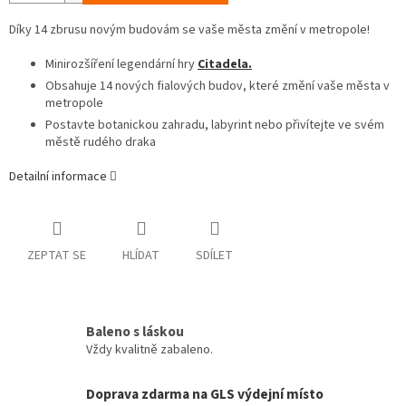
Díky 14 zbrusu novým budovám se vaše města změní v metropole!
Minirozšíření legendární hry
Citadela.
Obsahuje 14 nových fialových budov, které změní vaše města v
metropole
Postavte botanickou zahradu, labyrint nebo přivítejte ve svém
městě rudého draka
Detailní informace
ZEPTAT SE
HLÍDAT
SDÍLET
Baleno s láskou
Vždy kvalitně zabaleno.
Doprava zdarma na GLS výdejní místo