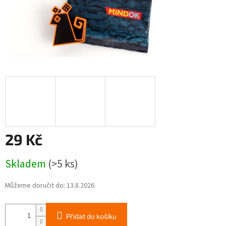
29 Kč
Měrná
Skladem
(>5 ks)
cena:
Můžeme doručit do:
13.8.2026
Přidat do košíku