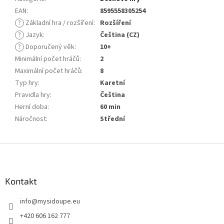
EAN
:
8595558305254
?
Základní hra / rozšíření
:
Rozšíření
?
Jazyk
:
Čeština (CZ)
?
Doporučený věk
:
10+
Minimální počet hráčů
:
2
Maximální počet hráčů
:
8
Typ hry
:
Karetní
Pravidla hry
:
Čeština
Herní doba
:
60 min
Náročnost
:
Střední
Z
á
p
a
Kontakt
t
info
@
mysidoupe.eu
í
+420 606 162 777