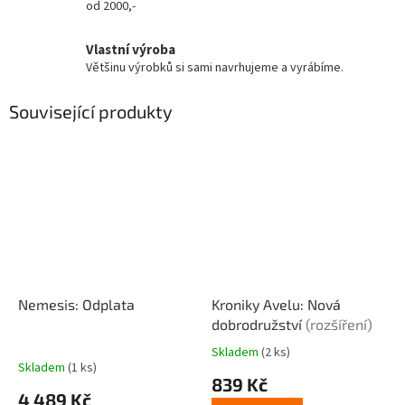
od 2000,-
Vlastní výroba
Většinu výrobků si sami navrhujeme a vyrábíme.
Související produkty
Nemesis: Odplata
Kroniky Avelu: Nová
dobrodružství
(rozšíření)
Skladem
(2 ks)
Průměrné
Skladem
(1 ks)
hodnocení
839 Kč
produktu
4 489 Kč