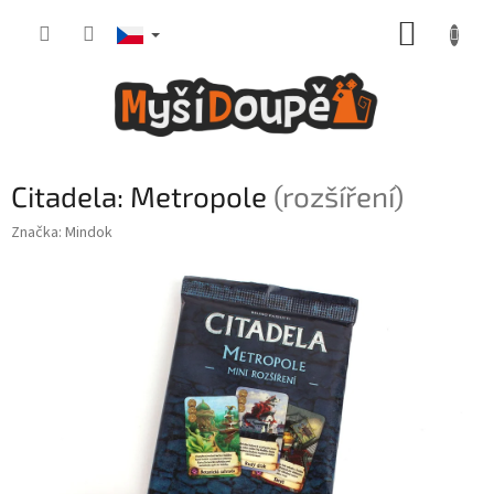
Přejít
NÁKUP
na
obsah
KOŠÍK
Citadela: Metropole
(rozšíření)
Značka:
Mindok