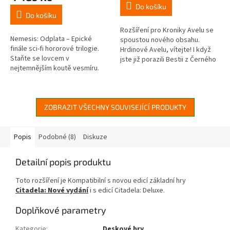
je
Do košíku
4,5
Do košíku
z
5
Rozšíření pro Kroniky Avelu se
Nemesis: Odplata – Epické
hvězdiček.
spoustou nového obsahu.
finále sci-fi hororové trilogie.
Hrdinové Avelu, vítejte! I když
Staňte se lovcem v
jste již porazili Bestii z Černého
nejtemnějším koutě vesmíru.
měsíce, zlo nikdy nespí. Bohové
Nemesis: Odplata (v originále
tří zlých měsíců...
Nemesis: Retaliation) je
samostatně...
ZOBRAZIT VŠECHNY SOUVISEJÍCÍ PRODUKTY
Popis
Podobné (8)
Diskuze
Detailní popis produktu
Toto rozšíření je Kompatibilní s novou edicí základní hry
Citadela: Nové vydání
i s edicí
Citadela: Deluxe.
Doplňkové parametry
Kategorie
:
Deskové hry