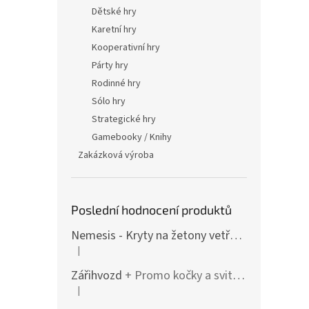
Dětské hry
Karetní hry
Kooperativní hry
Párty hry
Rodinné hry
Sólo hry
Strategické hry
Gamebooky / Knihy
Zakázková výroba
Poslední hodnocení produktů
Nemesis - Kryty na žetony vetřelců (varianty i pro rozšíření / Lockdown)
|
Hodnocení produktu je 4 z 5 hvězdiček.
Zářihvozd
+ Promo kočky a svitolam
|
Hodnocení produktu je 5 z 5 hvězdiček.