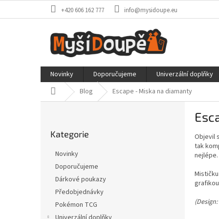
Přejít
+420 606 162 777
info@mysidoupe.eu
na
obsah
Novinky
Doporučujeme
Univerzální doplňky
Domů
Blog
Escape - Miska na diamanty
P
Esc
o
Přeskočit
s
Kategorie
kategorie
Objevil 
t
tak komp
r
Novinky
nejlépe.
a
Doporučujeme
n
Mističku
Dárkové poukazy
n
grafikou
í
Předobjednávky
(Design:
p
Pokémon TCG
a
Univerzální doplňky