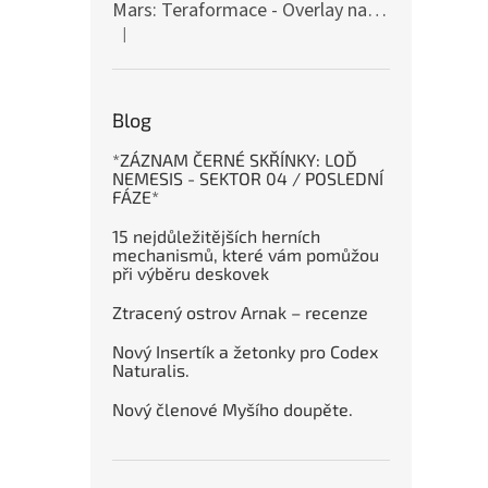
Mars: Teraformace - Overlay na destičky kolonií
|
Hodnocení produktu je 5 z 5 hvězdiček.
Blog
*ZÁZNAM ČERNÉ SKŘÍNKY: LOĎ
NEMESIS - SEKTOR 04 / POSLEDNÍ
FÁZE*
15 nejdůležitějších herních
mechanismů, které vám pomůžou
při výběru deskovek
Ztracený ostrov Arnak – recenze
Nový Insertík a žetonky pro Codex
Naturalis.
Nový členové Myšího doupěte.