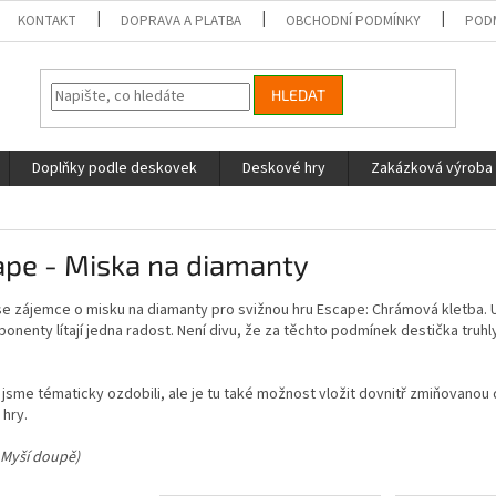
KONTAKT
DOPRAVA A PLATBA
OBCHODNÍ PODMÍNKY
POD
HLEDAT
Doplňky podle deskovek
Deskové hry
Zakázková výroba
ape - Miska na diamanty
se zájemce o misku na diamanty pro svižnou hru Escape: Chrámová kletba. U
onenty lítají jedna radost. Není divu, že
za těchto podmínek
destička truh
 jsme tématicky ozdobili, ale je tu také možnost vložit dovnitř zmiňovanou 
 hry.
 Myší doupě)