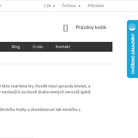
CZK
Čeština
MÍNKY OCHRANY OSOBNÍCH ÚDAJŮ
REKLAMACE A VRÁCENÍ ZBOŽÍ
Přihlášení
V
NÁKUPNÍ
Prázdný košík
KOŠÍK
Blog
O nás
Kontakt
 této real-time hry člověk musí opravdu kmitat, a
ly neslouží k úschově drahocenných nerostů úplně
destičku truhly a zkombinovat tak mističku s