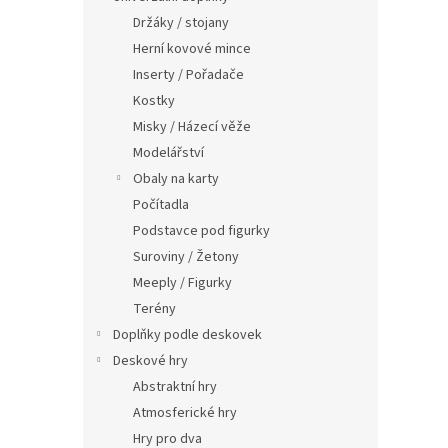
n
Držáky / stojany
e
Herní kovové mince
l
Inserty / Pořadače
Kostky
Misky / Házecí věže
Modelářství
Obaly na karty
Počítadla
Podstavce pod figurky
Suroviny / Žetony
Meeply / Figurky
Terény
Doplňky podle deskovek
Deskové hry
Abstraktní hry
Atmosferické hry
Hry pro dva