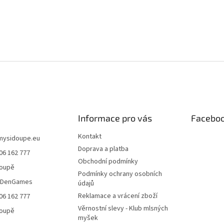
Informace pro vás
Facebo
Kontakt
mysidoupe.eu
Doprava a platba
06 162 777
Obchodní podmínky
doupě
Podmínky ochrany osobních
eDenGames
údajů
Reklamace a vrácení zboží
06 162 777
Věrnostní slevy - Klub mlsných
doupě
myšek