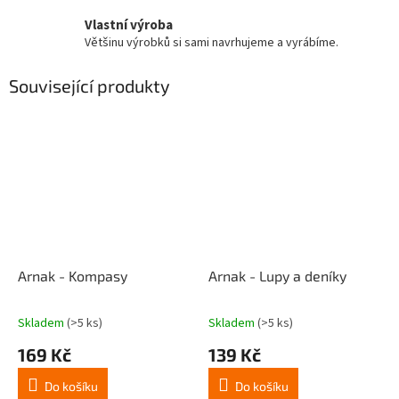
Vlastní výroba
Většinu výrobků si sami navrhujeme a vyrábíme.
Související produkty
Arnak - Kompasy
Arnak - Lupy a deníky
Skladem
(>5 ks)
Skladem
(>5 ks)
Průměrné
Průměrné
hodnocení
hodnocení
169 Kč
139 Kč
produktu
produktu
je
je
Do košíku
Do košíku
4,8
4,9