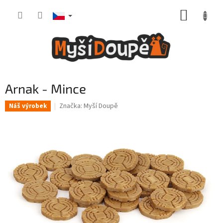
Přejít
NÁKUP
na
obsah
KOŠÍK
Arnak - Mince
Značka:
Myší Doupě
Náš výrobek