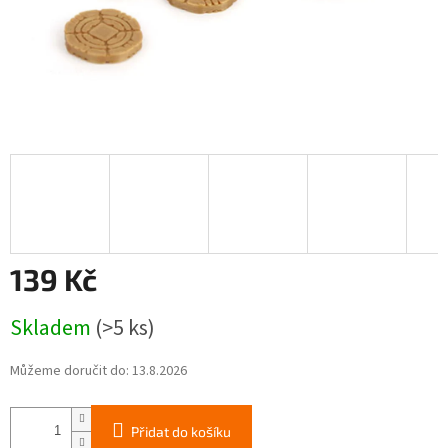
139 Kč
Měrná
Skladem
(>5 ks)
cena:
Můžeme doručit do:
13.8.2026
Přidat do košíku