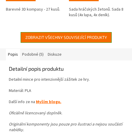
z
z
5
5
Barevné 3D kompasy - 27 kusů.
Sada hráčských žetonů. Sada 8
hvězdiček.
hvězdiček.
kusů (4x lupa, 4x deník).
ZOBRAZIT VŠECHNY SOUVISEJÍCÍ PRODUKTY
Popis
Podobné (5)
Diskuze
Detailní popis produktu
Detailní mince pro intenzivnější zážitek ze hry.
Materiál: PLA
Další info ze na
Myším blogu.
Oficiálně licencovaný doplněk.
Originální komponenty jsou pouze pro ilustraci a nejsou součástí
nabídky.