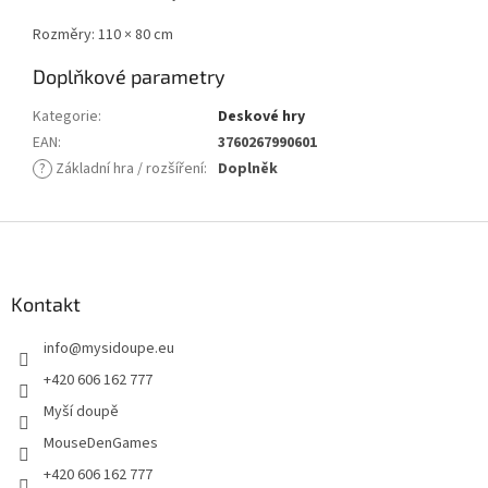
Rozměry: 110 × 80 cm
Doplňkové parametry
Kategorie
:
Deskové hry
EAN
:
3760267990601
?
Základní hra / rozšíření
:
Doplněk
Z
á
p
a
Kontakt
t
info
@
mysidoupe.eu
í
+420 606 162 777
Myší doupě
MouseDenGames
+420 606 162 777