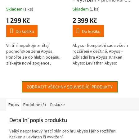
Mořský ďas
Skladem
(1 ks)
Skladem
(1 ks)
Průměrné
Průměrné
hodnocení
hodnocení
1 299 Kč
2 399 Kč
produktu
produktu
je
je
Do košíku
Do košíku
5,0
5,0
z
z
5
5
Vnitřní nepokoje zmítají
Abyss - kompletní sada všech
hvězdiček.
hvězdiček.
podmořskou zemí Abyss.
rozšíření v češtině. Abyss -
Ponořte se do hlubin oceánu,
Základní hra Abyss: Kraken
získejte nové spojence,
Abyss: Leviathan Abyss:
bojujete s monstry nebo
Vyvržení Přibalíme vám zdarma i
získejte přízeň lordů. Pomocí
Promo - Mořský ďas.
perel, které...
ZOBRAZIT VŠECHNY SOUVISEJÍCÍ PRODUKTY
Popis
Podobné (8)
Diskuze
Detailní popis produktu
Velký neoprénový hrací plán pro hru Abyss i jeho rozšíření
Kraken a Leviatan či Vyvržení.