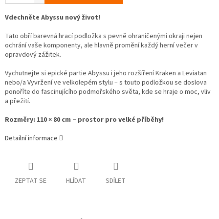
Vdechněte Abyssu nový život!
Tato obří barevná hrací podložka s pevně ohraničenými okraji nejen
ochrání vaše komponenty, ale hlavně promění každý herní večer v
opravdový zážitek.
Vychutnejte si epické partie Abyssu i jeho rozšíření Kraken a Leviatan
nebo/a Vyvržení ve velkolepém stylu – s touto podložkou se doslova
ponoříte do fascinujícího podmořského světa, kde se hraje o moc, vliv
a přežití.
Rozměry: 110 × 80 cm – prostor pro velké příběhy!
Detailní informace
ZEPTAT SE
HLÍDAT
SDÍLET