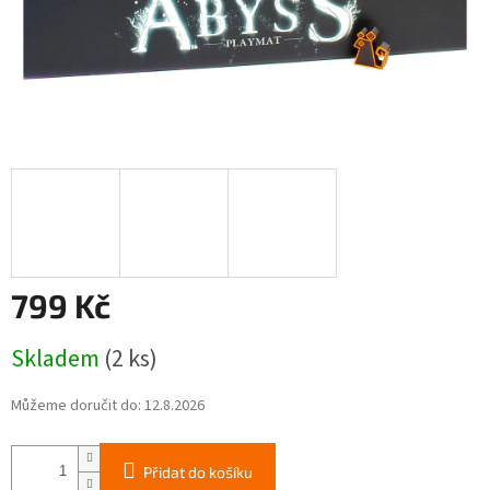
799 Kč
Měrná
Skladem
(2 ks)
cena:
Můžeme doručit do:
12.8.2026
Přidat do košíku