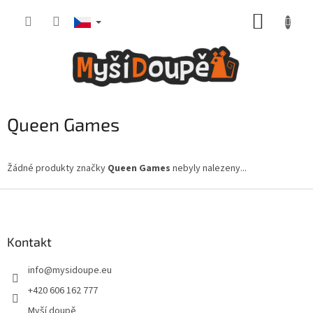
Přejít
NÁKUP
na
obsah
KOŠÍK
Queen Games
Žádné produkty značky
Queen Games
nebyly nalezeny...
Z
á
p
a
Kontakt
t
info
@
mysidoupe.eu
í
+420 606 162 777
Myší doupě