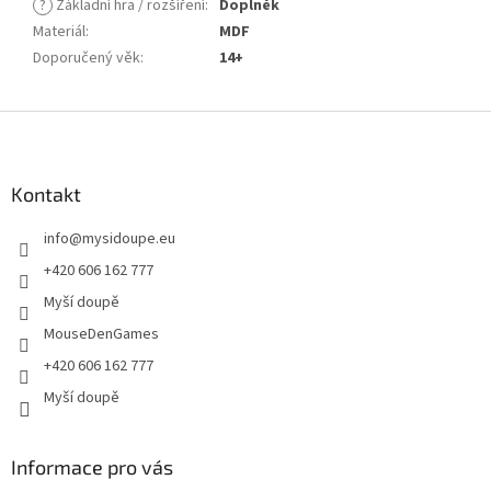
?
Základní hra / rozšíření
:
Doplněk
Materiál
:
MDF
Doporučený věk
:
14+
Z
á
p
a
Kontakt
t
info
@
mysidoupe.eu
í
+420 606 162 777
Myší doupě
MouseDenGames
+420 606 162 777
Myší doupě
Informace pro vás