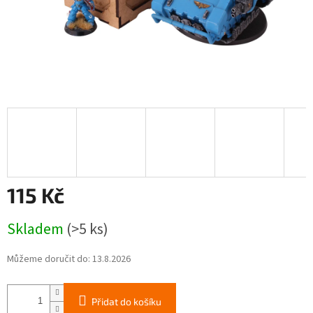
115 Kč
Měrná
Skladem
(>5 ks)
cena:
Můžeme doručit do:
13.8.2026
Přidat do košíku