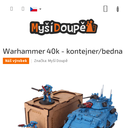
Přejít
NÁKUP
na
obsah
KOŠÍK
Warhammer 40k - kontejner/bedna
Značka:
Myší Doupě
Náš výrobek