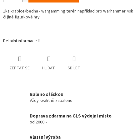
1ks krabice/bedna - wargamming terén například pro Warhammer 40k
či jiné figurkové hry
Detailní informace
ZEPTAT SE
HLÍDAT
SDÍLET
Baleno s láskou
Vždy kvalitně zabaleno.
Doprava zdarma na GLS výdejní místo
od 2000,-
Vlastní výroba