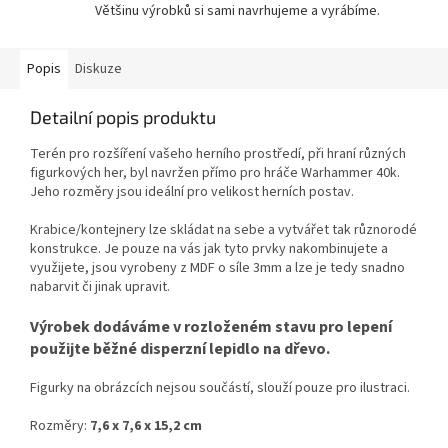
Většinu výrobků si sami navrhujeme a vyrábíme.
Popis
Diskuze
Detailní popis produktu
Terén pro rozšíření vašeho herního prostředí, při hraní různých
figurkových her, byl navržen přímo pro hráče Warhammer 40k.
Jeho rozměry jsou ideální pro velikost herních postav.
Krabice/kontejnery lze skládat na sebe a vytvářet tak různorodé
konstrukce. Je pouze na vás jak tyto prvky nakombinujete a
využijete, jsou vyrobeny z MDF o síle 3mm a lze je tedy snadno
nabarvit či jinak upravit.
Výrobek dodáváme v rozloženém stavu pro lepení
použijte běžné disperzní lepidlo na dřevo.
Figurky na obrázcích nejsou součástí, slouží pouze pro ilustraci.
Rozměry:
7,6 x 7,6 x 15,2 cm