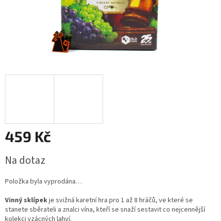
459 Kč
Měrná
Na dotaz
cena:
Položka byla vyprodána…
Vinný sklípek
je svižná karetní hra pro 1 až 8 hráčů, ve které se
stanete sběrateli a znalci vína, kteří se snaží sestavit co nejcennější
kolekci vzácných lahví.