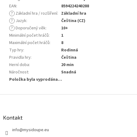
EAN
:
8594224240288
?
Základní hra / rozšíření
:
Základní hra
?
Jazyk
:
Čeština (CZ)
?
Doporučený věk
:
10+
Minimální počet hráčů
:
1
Maximální počet hráčů
:
8
Typ hry
:
Rodinná
Pravidla hry
:
Čeština
Herní doba
:
20 min
Náročnost
:
Snadná
Položka byla vyprodána…
Z
á
p
a
Kontakt
t
info
@
mysidoupe.eu
í