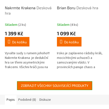
Nakrmte Krakena
Desková
Brian Boru
Desková hra
hra
Skladem
(2 ks)
Skladem
(4 ks)
1 399 Kč
1 099 Kč
Do košíku
Do košíku
Vyvalte sudy s rumem johoho!!!
Irsko je zaplaveno rádoby králi,
Nakrmte Krakena je dedukční
mocichtivými uchazeči a
hra se třemi asymetrickými
samozvanými vládci. V
frakcemi. Všichni hráči jsou na
provinciích panuje chaos a
stejné lodi, ale chtějí plout
doplácí na to obyčejný lid. Země
různými směry! Věrní...
potřebuje vůdce.
ZOBRAZIT VŠECHNY SOUVISEJÍCÍ PRODUKTY
Popis
Podobné (8)
Diskuze