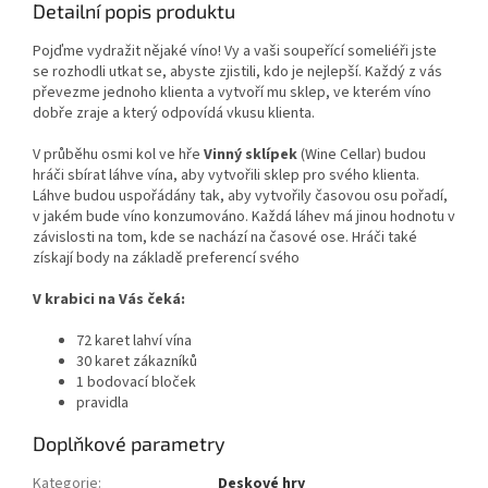
Detailní popis produktu
Pojďme vydražit nějaké víno! Vy a vaši soupeřící someliéři jste
se rozhodli utkat se, abyste zjistili, kdo je nejlepší. Každý z vás
převezme jednoho klienta a vytvoří mu sklep, ve kterém víno
dobře zraje a který odpovídá vkusu klienta.
V průběhu osmi kol ve hře
Vinný sklípek
(Wine Cellar) budou
hráči sbírat láhve vína, aby vytvořili sklep pro svého klienta.
Láhve budou uspořádány tak, aby vytvořily časovou osu pořadí,
v jakém bude víno konzumováno. Každá láhev má jinou hodnotu v
závislosti na tom, kde se nachází na časové ose. Hráči také
získají body na základě preferencí svého
V krabici na Vás čeká:
72 karet lahví vína
30 karet zákazníků
1 bodovací bloček
pravidla
Doplňkové parametry
Kategorie
:
Deskové hry