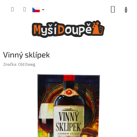
Přejít
NÁKUP
na
obsah
KOŠÍK
Vinný sklípek
Značka:
Old Dawg