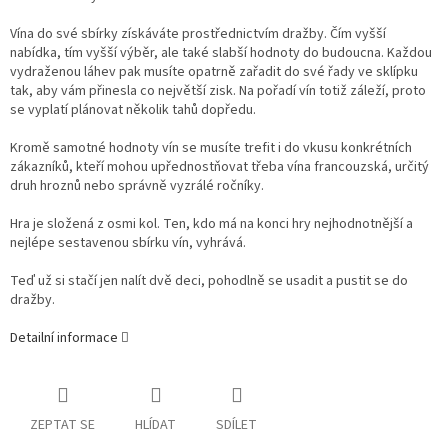
Vína do své sbírky získáváte prostřednictvím dražby. Čím vyšší
nabídka, tím vyšší výběr, ale také slabší hodnoty do budoucna. Každou
vydraženou láhev pak musíte opatrně zařadit do své řady ve sklípku
tak, aby vám přinesla co největší zisk. Na pořadí vín totiž záleží, proto
se vyplatí plánovat několik tahů dopředu.
Kromě samotné hodnoty vín se musíte trefit i do vkusu konkrétních
zákazníků, kteří mohou upřednostňovat třeba vína francouzská, určitý
druh hroznů nebo správně vyzrálé ročníky.
Hra je složená z osmi kol. Ten, kdo má na konci hry nejhodnotnější a
nejlépe sestavenou sbírku vín, vyhrává.
Teď už si stačí jen nalít dvě deci, pohodlně se usadit a pustit se do
dražby.
Detailní informace
ZEPTAT SE
HLÍDAT
SDÍLET