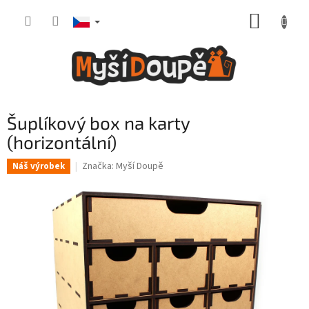
Přejít
NÁKUP
na
obsah
KOŠÍK
Šuplíkový box na karty
(horizontální)
Značka:
Myší Doupě
Náš výrobek