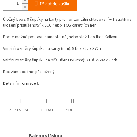
Přidat do košíku
Úložný box s 9 šuplíky na karty pro horizontální skladování + 1 šuplík na
uložení příslušenství k LCG nebo TCG karetních her.
Box je možné postavit samostatně, nebo vložit do Ikea Kallaxu.
Vnitřní rozměry šuplíku na karty (mm): 91š x 72v x 372h
Vnitřní rozměry šuplíku na příslušenství (mm): 310š x 60v x 372h
Box vám dodáme již složený.
Detailní informace
ZEPTAT SE
HLÍDAT
SDÍLET
Baleno s láskou