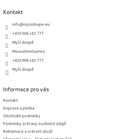
p
a
Kontakt
t
info
@
mysidoupe.eu
í
+420 606 162 777
Myší doupě
MouseDenGames
+420 606 162 777
Myší doupě
Informace pro vás
Kontakt
Doprava a platba
Obchodní podmínky
Podmínky ochrany osobních údajů
Reklamace a vrácení zboží