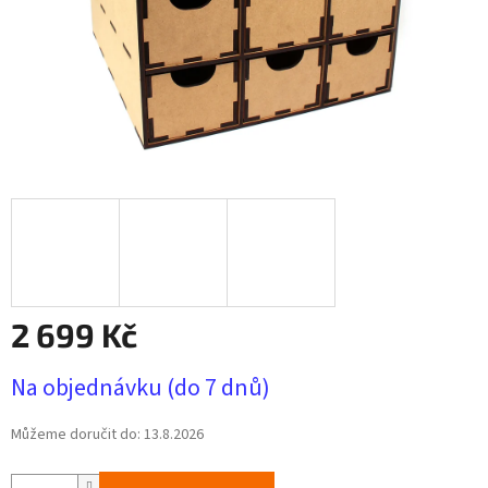
2 699 Kč
Měrná
Na objednávku (do 7 dnů)
cena:
Můžeme doručit do:
13.8.2026