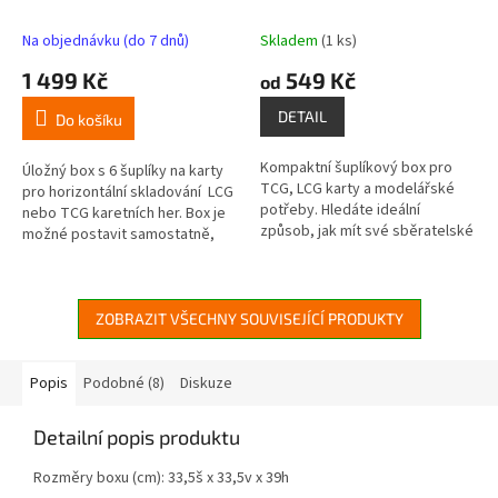
karty nebo modeláře)
Na objednávku (do 7 dnů)
Skladem
(1 ks)
1 499 Kč
549 Kč
od
DETAIL
Do košíku
Kompaktní šuplíkový box pro
Úložný box s 6 šuplíky na karty
TCG, LCG karty a modelářské
pro horizontální skladování LCG
potřeby. Hledáte ideální
nebo TCG karetních her. Box je
způsob, jak mít své sběratelské
možné postavit samostatně,
karty a modelářské vybavení
nebo vložit do Ikea Kallaxu.
perfektně zorganizované a
Vnitřní...
neustále...
ZOBRAZIT VŠECHNY SOUVISEJÍCÍ PRODUKTY
Popis
Podobné (8)
Diskuze
Detailní popis produktu
Rozměry boxu (cm): 33,5š x 33,5v x 39h