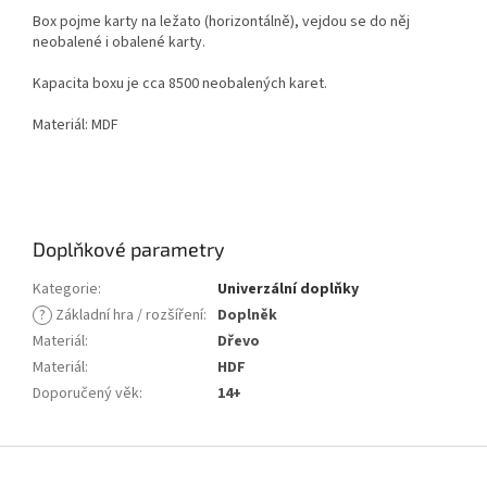
Box pojme karty na ležato (horizontálně), vejdou se do něj
neobalené i obalené karty.
Kapacita boxu je cca 8500 neobalených karet.
Materiál: MDF
Doplňkové parametry
Kategorie
:
Univerzální doplňky
?
Základní hra / rozšíření
:
Doplněk
Materiál
:
Dřevo
Materiál
:
HDF
Doporučený věk
:
14+
Z
á