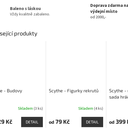
Doprava zdarma n
Baleno s láskou
výdejní místo
Vždy kvalitně zabaleno.
od 2000,-
sející produkty
e - Budovy
Scythe - Figurky rekrutů
Scythe - 
sada hrá
Skladem
(3 ks)
Skladem
(4 ks)
Průměrné
hodnocení
produktu
29 Kč
79 Kč
399 
od
od
DETAIL
DETAIL
je