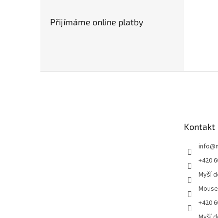
Přijímáme online platby
Z
á
p
a
t
Kontakt
í
info
@
+420 6
Myší 
Mous
+420 6
Myší 