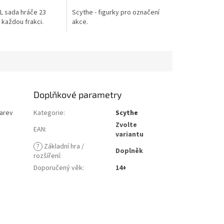
5,0
XL sada hráče 23
Scythe - figurky pro označení
z
 každou frakci.
akce.
5
hvězdiček.
Doplňkové parametry
barev
Kategorie
:
Scythe
Zvolte
EAN
:
variantu
?
Základní hra /
Doplněk
rozšíření
:
Doporučený věk
:
14+