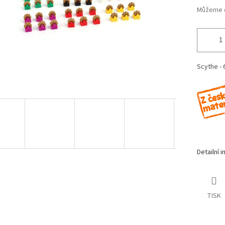
Můžeme d
Scythe - 
Detailní 
TISK