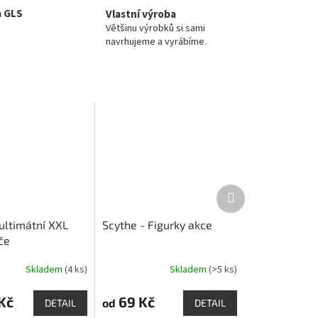
a GLS
Vlastní výroba
Většinu výrobků si sami
navrhujeme a vyrábíme.
Další
produkt
ultimátní XXL
Scythe - Figurky akce
če
Skladem
(4 ks)
Skladem
(>5 ks)
Průměrné
hodnocení
produktu
Kč
69 Kč
od
DETAIL
DETAIL
je