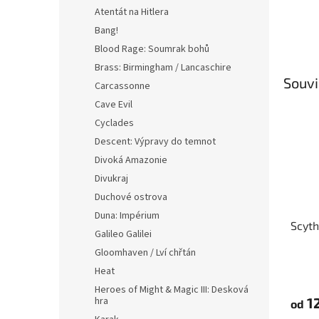
Atentát na Hitlera
Bang!
Blood Rage: Soumrak bohů
Brass: Birmingham / Lancaschire
Souvi
Carcassonne
Cave Evil
Cyclades
Descent: Výpravy do temnot
Divoká Amazonie
Divukraj
Duchové ostrova
Duna: Impérium
Scyth
Galileo Galilei
Gloomhaven / Lví chřtán
Heat
Heroes of Might & Magic III: Desková
hra
1
od