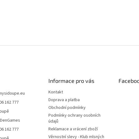
Informace pro vás
Facebo
Kontakt
mysidoupe.eu
Doprava a platba
06 162 777
Obchodní podmínky
doupě
Podmínky ochrany osobních
eDenGames
údajů
Reklamace a vrácení zboží
06 162 777
Věrnostní slevy - Klub mlsných
doupě