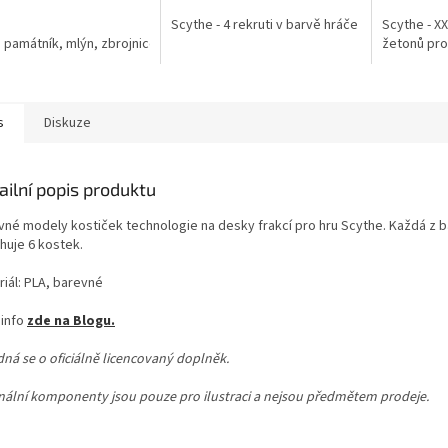
4,6
Scythe - 4 rekruti v barvě hráče
Scythe - X
z
 památník, mlýn, zbrojnice, důl.
žetonů pro
5
hvězdiček.
s
Diskuze
ailní popis produktu
vné modely kostiček technologie na desky frakcí pro hru Scythe. Každá z 
huje 6 kostek.
riál: PLA, barevné
 info
zde na Blogu.
dná se o oficiálně licencovaný doplněk.
inální komponenty jsou pouze pro ilustraci a nejsou předmětem prodeje.