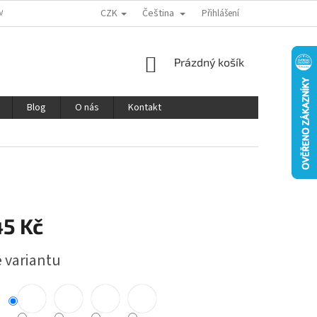
CZK
Čeština
MÍNKY OCHRANY OSOBNÍCH ÚDAJŮ
REKLAMACE A VRÁCENÍ ZBOŽÍ
Přihlášení
V
NÁKUPNÍ
Prázdný košík
KOŠÍK
Blog
O nás
Kontakt
45 Kč
e variantu