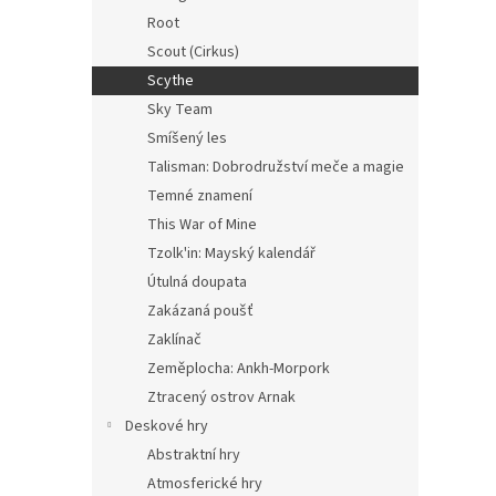
Root
Scout (Cirkus)
Scythe
Sky Team
Smíšený les
Talisman: Dobrodružství meče a magie
Temné znamení
This War of Mine
Tzolk'in: Mayský kalendář
Útulná doupata
Zakázaná poušť
Zaklínač
Zeměplocha: Ankh-Morpork
Ztracený ostrov Arnak
Deskové hry
Abstraktní hry
Atmosferické hry