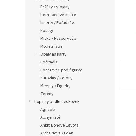
n
Držáky / stojany
e
Herní kovové mince
l
Inserty / Pořadače
Kostky
Misky / Házecí věže
Modelářství
Obaly na karty
Počítadla
Podstavce pod figurky
Suroviny / Žetony
Meeply / Figurky
Terény
Doplňky podle deskovek
Agricola
Alchymisté
Ankh: Bohové Egypta
Archa Nova / Eden