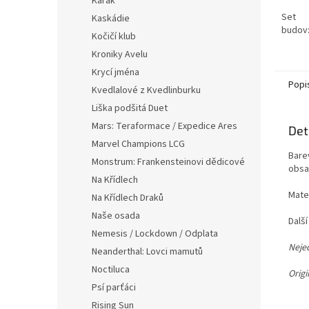
Karak
Set
Kaskádie
budov:
Kočičí klub
Kroniky Avelu
Krycí jména
Popi
Kvedlalové z Kvedlinburku
Liška podšitá Duet
Mars: Teraformace / Expedice Ares
Det
Marvel Champions LCG
Bare
Monstrum: Frankensteinovi dědicové
obsa
Na Křídlech
Mate
Na Křídlech Draků
Naše osada
Další
Nemesis / Lockdown / Odplata
Neje
Neanderthal: Lovci mamutů
Noctiluca
Orig
Psí parťáci
Rising Sun