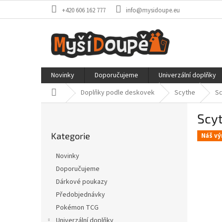
Přejít
+420 606 162 777
info@mysidoupe.eu
na
obsah
Novinky
Doporučujeme
Univerzální doplňky
Domů
Doplňky podle deskovek
Scythe
Sc
P
Scyt
o
Přeskočit
s
Kategorie
kategorie
Náš vý
t
r
Novinky
a
Doporučujeme
n
Dárkové poukazy
n
í
Předobjednávky
p
Pokémon TCG
a
Univerzální doplňky