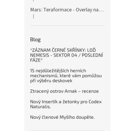
Hodnocení produktu je 5 z 5 hvězdiček.
Mars: Teraformace - Overlay na destičky kolonií
|
Hodnocení produktu je 5 z 5 hvězdiček.
Blog
*ZÁZNAM ČERNÉ SKŘÍNKY: LOĎ
NEMESIS - SEKTOR 04 / POSLEDNÍ
FÁZE*
15 nejdůležitějších herních
mechanismů, které vám pomůžou
při výběru deskovek
Ztracený ostrov Arnak – recenze
Nový Insertík a žetonky pro Codex
Naturalis.
Nový členové Myšího doupěte.