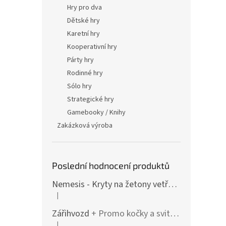
Hry pro dva
Dětské hry
Karetní hry
Kooperativní hry
Párty hry
Rodinné hry
Sólo hry
Strategické hry
Gamebooky / Knihy
Zakázková výroba
Poslední hodnocení produktů
Nemesis - Kryty na žetony vetřelců (varianty i pro rozšíření / Lockdown)
|
Hodnocení produktu je 4 z 5 hvězdiček.
Zářihvozd
+ Promo kočky a svitolam
|