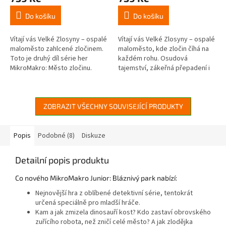
Do košíku
Do košíku
Vítají vás Velké Zlosyny – ospalé
Vítají vás Velké Zlosyny – ospalé
maloměsto zahlcené zločinem.
maloměsto, kde zločin číhá na
Toto je druhý díl série her
každém rohu. Osudová
MikroMakro: Město zločinu.
tajemství, zákeřná přepadení i
Čeká vás v něm nová mapa
chladnokrevné vraždy, to vše je
města a nových 16 případů k...
tu na denním pořádku. Toto...
ZOBRAZIT VŠECHNY SOUVISEJÍCÍ PRODUKTY
Popis
Podobné (8)
Diskuze
Detailní popis produktu
Co nového MikroMakro Junior: Bláznivý park nabízí:
Nejnovější hra z oblíbené detektivní série, tentokrát
určená speciálně pro mladší hráče.
Kam a jak zmizela dinosauří kost? Kdo zastaví obrovského
zuřícího robota, než zničí celé město? A jak zlodějka