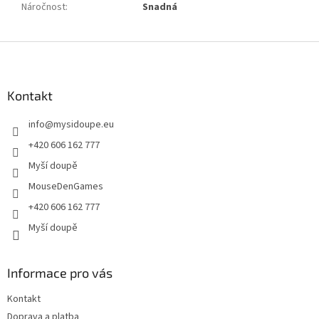
Náročnost
:
Snadná
Z
á
p
a
Kontakt
t
info
@
mysidoupe.eu
í
+420 606 162 777
Myší doupě
MouseDenGames
+420 606 162 777
Myší doupě
Informace pro vás
Kontakt
Doprava a platba