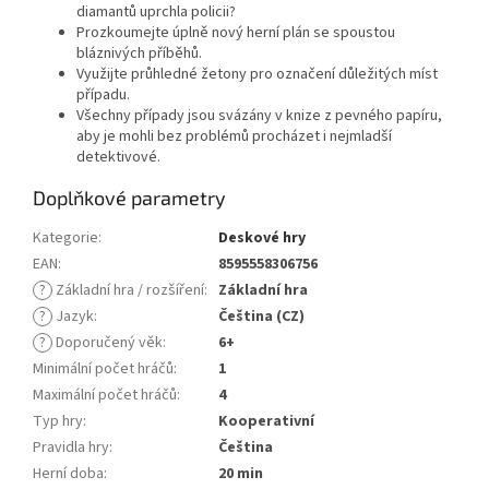
diamantů uprchla policii?
Prozkoumejte úplně nový herní plán se spoustou
bláznivých příběhů.
Využijte průhledné žetony pro označení důležitých míst
případu.
Všechny případy jsou svázány v knize z pevného papíru,
aby je mohli bez problémů procházet i nejmladší
detektivové.
Doplňkové parametry
Kategorie
:
Deskové hry
EAN
:
8595558306756
?
Základní hra / rozšíření
:
Základní hra
?
Jazyk
:
Čeština (CZ)
?
Doporučený věk
:
6+
Minimální počet hráčů
:
1
Maximální počet hráčů
:
4
Typ hry
:
Kooperativní
Pravidla hry
:
Čeština
Herní doba
:
20 min