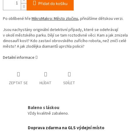
Přidat do košíku
Po oblíbené hře
MikroMakro: Město zločinu
, přinášíme dětskou verzi.
Jsou nachystány originální detektivní případy, které se odehrávají
v okolí městského parku. Dějí se tam roztodivné věci: Kam a jak zmizela
dinosauří kost? Kdo zastaví obrovského zuřícího robota, než zničí celé
město? A jak zlodějka diamantů uprchla policii?
Detailní informace
ZEPTAT SE
HLÍDAT
SDÍLET
Baleno s láskou
Vždy kvalitně zabaleno.
Doprava zdarma na GLS výdejní místo