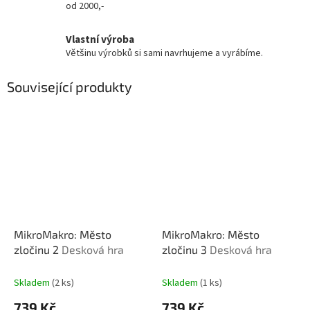
od 2000,-
Vlastní výroba
Většinu výrobků si sami navrhujeme a vyrábíme.
Související produkty
MikroMakro: Město
MikroMakro: Město
zločinu 2
Desková hra
zločinu 3
Desková hra
Skladem
(2 ks)
Skladem
(1 ks)
739 Kč
739 Kč