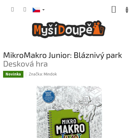
Přejít
NÁKUP
na
obsah
KOŠÍK
MikroMakro Junior: Bláznivý park
Desková hra
Značka:
Mindok
Novinka