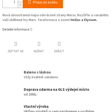
Přidat do košíku
Nová oboustranná mapa odvrácené strany Marsu. Rozšiřte si variabilitu
vaší oblíbené hry Mars: Teraformace o území
Hellas a Elysium.
Detailní informace
ZEPTAT SE
HLÍDAT
SDÍLET
Baleno s láskou
Vždy kvalitně zabaleno.
Doprava zdarma na GLS výdejní místo
od 2000,-
Vlastní výroba
Většinu výrobků si sami navrhujeme a vyrábíme.