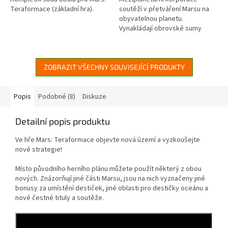
Teraformace (základní hra).
soutěží v přetváření Marsu na
obyvatelnou planetu.
Vynakládají obrovské sumy
peněz a používají nejnovější
technologie, aby zvýšily
teplotu, obsah...
ZOBRAZIT VŠECHNY SOUVISEJÍCÍ PRODUKTY
Popis
Podobné (8)
Diskuze
Detailní popis produktu
Ve hře Mars: Teraformace objevte nová území a vyzkoušejte
nové strategie!
Místo původního herního plánu můžete použít některý z obou
nových. Znázorňují jiné části Marsu, jsou na nich vyznačeny jiné
bonusy za umístění destiček, jiné oblasti pro destičky oceánu a
nové čestné tituly a soutěže.