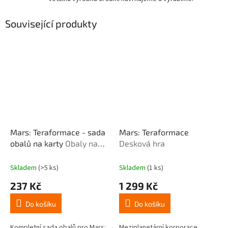
Související produkty
Mars: Teraformace - sada
Mars: Teraformace
obalů na karty
Obaly na
Desková hra
karty
Skladem
(>5 ks)
Skladem
(1 ks)
237 Kč
1 299 Kč
Do košíku
Do košíku
Kompletní sada obalů pro Mars:
Meziplanetární korporace