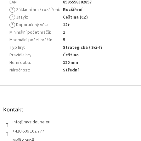
EAN
:
8595558302857
?
Základní hra / rozšíření
:
Rozšíření
?
Jazyk
:
Čeština (CZ)
?
Doporučený věk
:
12+
Minimální počet hráčů
:
1
Maximální počet hráčů
:
5
Typ hry
:
Strategická / Sci-fi
Pravidla hry
:
Čeština
Herní doba
:
120 min
Náročnost
:
Střední
Z
á
p
a
Kontakt
t
info
@
mysidoupe.eu
í
+420 606 162 777
Myší doupě