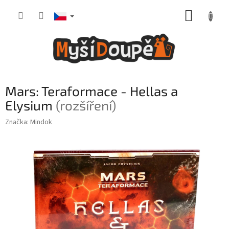
Přejít
NÁKUP
na
obsah
KOŠÍK
Mars: Teraformace - Hellas a
Elysium
(rozšíření)
Značka:
Mindok