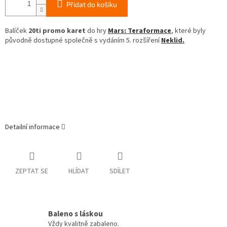
Přidat do košíku
Balíček
20ti promo karet
do hry
Mars: Teraformace
, které byly
původně dostupné společně s vydáním 5. rozšíření
Neklid.
Detailní informace
ZEPTAT SE
HLÍDAT
SDÍLET
Baleno s láskou
Vždy kvalitně zabaleno.