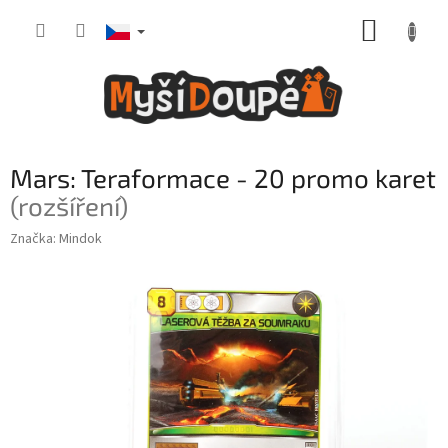
Přejít
NÁKUP
na
obsah
KOŠÍK
Mars: Teraformace - 20 promo karet
(rozšíření)
Značka:
Mindok