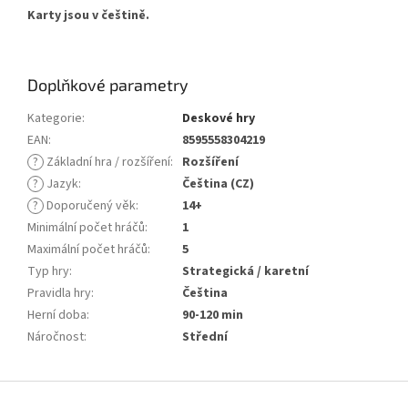
Karty jsou v češtině.
Doplňkové parametry
Kategorie
:
Deskové hry
EAN
:
8595558304219
?
Základní hra / rozšíření
:
Rozšíření
?
Jazyk
:
Čeština (CZ)
?
Doporučený věk
:
14+
Minimální počet hráčů
:
1
Maximální počet hráčů
:
5
Typ hry
:
Strategická / karetní
Pravidla hry
:
Čeština
Herní doba
:
90-120 min
Náročnost
:
Střední
Z