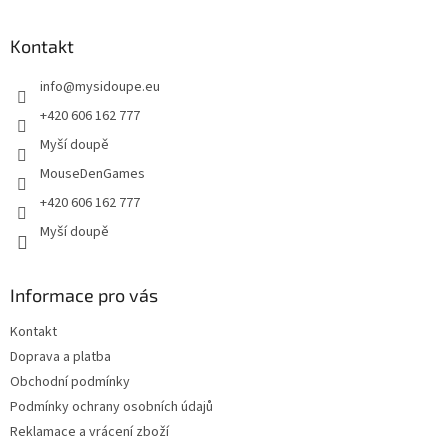
á
p
a
Kontakt
t
info
@
mysidoupe.eu
í
+420 606 162 777
Myší doupě
MouseDenGames
+420 606 162 777
Myší doupě
Informace pro vás
Kontakt
Doprava a platba
Obchodní podmínky
Podmínky ochrany osobních údajů
Reklamace a vrácení zboží