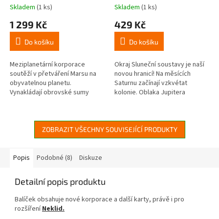
Skladem
(1 ks)
Skladem
(1 ks)
1 299 Kč
429 Kč
Do košíku
Do košíku
Meziplanetární korporace
Okraj Sluneční soustavy je naší
soutěží v přetváření Marsu na
novou hranicí! Na měsících
obyvatelnou planetu.
Saturnu začínají vzkvétat
Vynakládají obrovské sumy
kolonie. Oblaka Jupitera
peněz a používají nejnovější
přestávají být mimo náš dosah.
technologie, aby zvýšily
Dokonce i Pluto prokáže svůj
teplotu, obsah...
užitek...
ZOBRAZIT VŠECHNY SOUVISEJÍCÍ PRODUKTY
Popis
Podobné (8)
Diskuze
Detailní popis produktu
Balíček obsahuje nové korporace a další karty, právě i pro
rozšíření
Neklid.