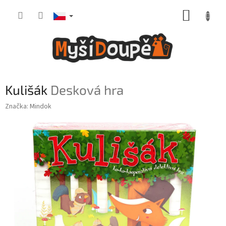
Přejít
NÁKUP
na
obsah
KOŠÍK
Kulišák
Desková hra
Značka:
Mindok