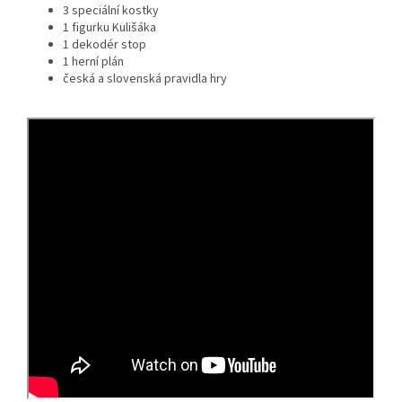
3 speciální kostky
1 figurku Kulišáka
1 dekodér stop
1 herní plán
česká a slovenská pravidla hry