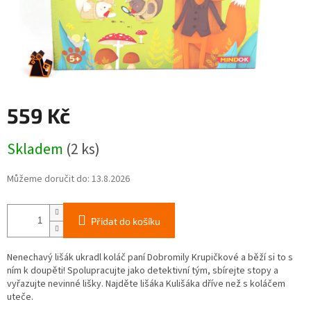
559 Kč
Měrná
Skladem
(2 ks)
cena:
Můžeme doručit do:
13.8.2026
Přidat do košíku
Nenechavý lišák ukradl koláč paní Dobromily Krupičkové a běží si to s
ním k doupěti! Spolupracujte jako detektivní tým, sbírejte stopy a
vyřazujte nevinné lišky. Najděte lišáka Kulišáka dříve než s koláčem
uteče.