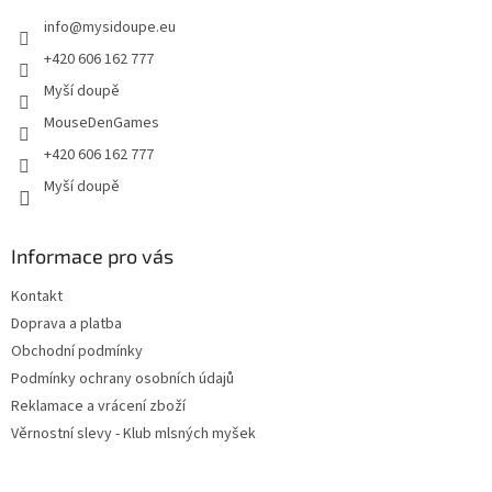
t
info
@
mysidoupe.eu
í
+420 606 162 777
Myší doupě
MouseDenGames
+420 606 162 777
Myší doupě
Informace pro vás
Kontakt
Doprava a platba
Obchodní podmínky
Podmínky ochrany osobních údajů
Reklamace a vrácení zboží
Věrnostní slevy - Klub mlsných myšek