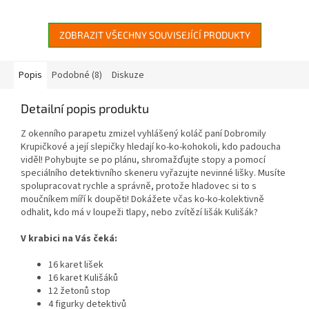
rodiny Kingdomino, která
dokážete v...
potěší...
ZOBRAZIT VŠECHNY SOUVISEJÍCÍ PRODUKTY
Popis
Podobné (8)
Diskuze
Detailní popis produktu
Z okenního parapetu zmizel vyhlášený koláč paní Dobromily
Krupičkové a její slepičky hledají ko-ko-kohokoli, kdo padoucha
viděl! Pohybujte se po plánu, shromažďujte stopy a pomocí
speciálního detektivního skeneru vyřazujte nevinné lišky. Musíte
spolupracovat rychle a správně, protože hladovec si to s
moučníkem míří k doupěti! Dokážete včas ko-ko-kolektivně
odhalit, kdo má v loupeži tlapy, nebo zvítězí lišák Kulišák?
V krabici na Vás čeká:
16 karet lišek
16 karet Kulišáků
12 žetonů stop
4 figurky detektivů