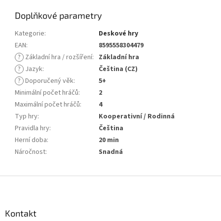
Doplňkové parametry
Kategorie
:
Deskové hry
EAN
:
8595558304479
?
Základní hra / rozšíření
:
Základní hra
?
Jazyk
:
Čeština (CZ)
?
Doporučený věk
:
5+
Minimální počet hráčů
:
2
Maximální počet hráčů
:
4
Typ hry
:
Kooperativní / Rodinná
Pravidla hry
:
Čeština
Herní doba
:
20 min
Náročnost
:
Snadná
Z
á
p
a
Kontakt