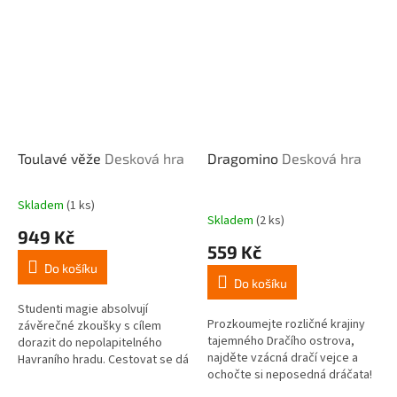
Toulavé věže
Desková hra
Dragomino
Desková hra
Skladem
(1 ks)
Průměrné
Skladem
(2 ks)
hodnocení
949 Kč
produktu
559 Kč
je
Do košíku
5,0
Do košíku
z
5
Studenti magie absolvují
Prozkoumejte rozličné krajiny
hvězdiček.
závěrečné zkoušky s cílem
tajemného Dračího ostrova,
dorazit do nepolapitelného
najděte vzácná dračí vejce a
Havraního hradu. Cestovat se dá
ochočte si neposedná dráčata!
pěšky nebo na cimbuří
Dragomino je samostatná hra z
toulavých věží. Pokud navíc