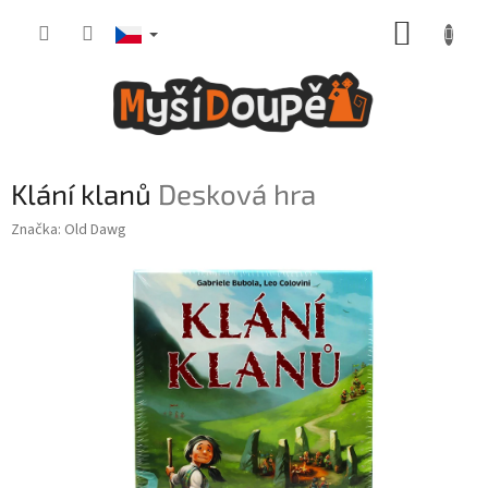
Přejít
NÁKUP
na
obsah
KOŠÍK
Klání klanů
Desková hra
Značka:
Old Dawg