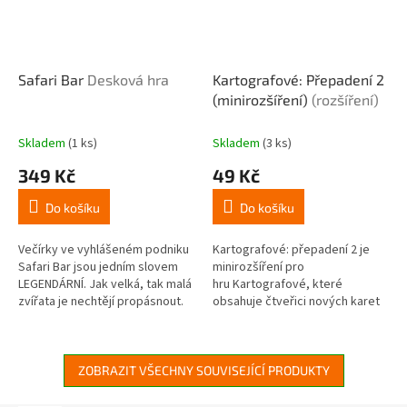
Safari Bar
Desková hra
Kartografové: Přepadení 2
(minirozšíření)
(rozšíření)
Skladem
(1 ks)
Skladem
(3 ks)
349 Kč
49 Kč
Do košíku
Do košíku
Večírky ve vyhlášeném podniku
Kartografové: přepadení 2 je
Safari Bar jsou jedním slovem
minirozšíření pro
LEGENDÁRNÍ. Jak velká, tak malá
hru Kartografové, které
zvířata je nechtějí propásnout.
obsahuje čtveřici nových karet
Ale dovnitř se dostanete, jen
přepadení, na kterých najdete
pokud za sebou necháte...
nepřátele nových tvarů a...
ZOBRAZIT VŠECHNY SOUVISEJÍCÍ PRODUKTY