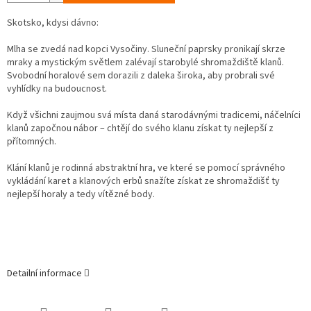
Skotsko, kdysi dávno:
Mlha se zvedá nad kopci Vysočiny. Sluneční paprsky pronikají skrze
mraky a mystickým světlem zalévají starobylé shromaždiště klanů.
Svobodní horalové sem dorazili z daleka široka, aby probrali své
vyhlídky na budoucnost.
Když všichni zaujmou svá místa daná starodávnými tradicemi, náčelníci
klanů započnou nábor – chtějí do svého klanu získat ty nejlepší z
přítomných.
Klání klanů je rodinná abstraktní hra, ve které se pomocí správného
vykládání karet a klanových erbů snažíte získat ze shromaždišť ty
nejlepší horaly a tedy vítězné body.
Detailní informace