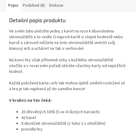
Popis
Podobné (8)
Diskuze
Detailní popis produktu
Ve svém tahu umístíte jednu z karet na ruce k libovolnému
shromaždišti a to vedle či naproti kartě o stejné hodnotě nebo
barvě a zároveň můžete na toto shromaždiště umístit svůj
klanový erb a ucházet se tak o verbování.
Na konci hry však přítomné erby u každého shromaždiště
otočíte a v reverzním pořadí sbíráte všechny karty od nejnižších
hodnot.
Každá položená karta i erb tak mohou úplně změnit rozložení sil
a hra je tak napínavá až do samého konce!
V krabici na Vás čeká:
20 dřevěných štítů (5 ve 4 různých barvách)
42 karet
6 destiček shromaždiště (z toho 2 s ohništěm)
pravidla hry