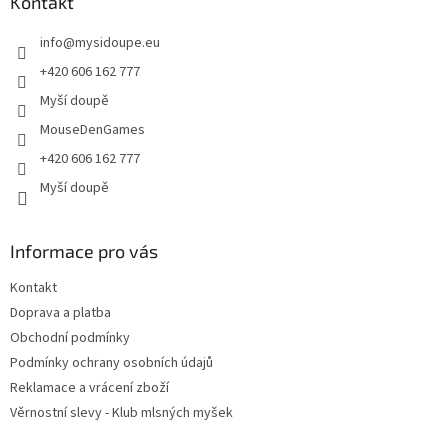
a
Kontakt
t
info
@
mysidoupe.eu
í
+420 606 162 777
Myší doupě
MouseDenGames
+420 606 162 777
Myší doupě
Informace pro vás
Kontakt
Doprava a platba
Obchodní podmínky
Podmínky ochrany osobních údajů
Reklamace a vrácení zboží
Věrnostní slevy - Klub mlsných myšek