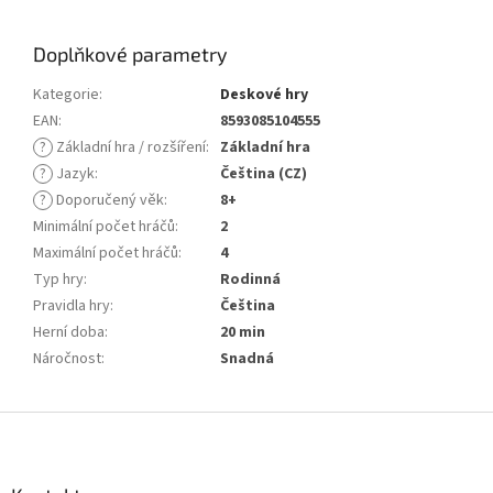
Doplňkové parametry
Kategorie
:
Deskové hry
EAN
:
8593085104555
?
Základní hra / rozšíření
:
Základní hra
?
Jazyk
:
Čeština (CZ)
?
Doporučený věk
:
8+
Minimální počet hráčů
:
2
Maximální počet hráčů
:
4
Typ hry
:
Rodinná
Pravidla hry
:
Čeština
Herní doba
:
20 min
Náročnost
:
Snadná
Z
á
p