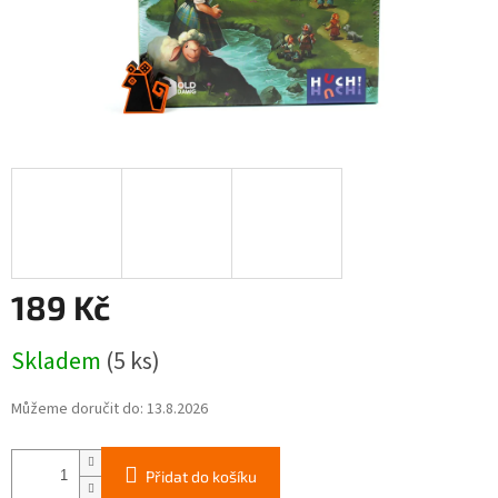
189 Kč
Měrná
Skladem
(5 ks)
cena:
Můžeme doručit do:
13.8.2026
Přidat do košíku