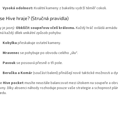
Vysoká odolnost:
Kvalitní kameny z bakelitu vydrží téměř cokoli.
 se Hive hraje? (Stručná pravidla)
ry je jasný:
Obklíčit soupeřovu včelí královnu.
Každý hráč ovládá armádu
má každý dílek unikátní způsob pohybu:
Kobylka
přeskakuje ostatní kameny.
Mravenec
se pohybuje po obvodu celého „úlu“.
Pavouk
se posouvá přesně o tři pole.
Beruška a Komár
(součást balení) přinášejí nové taktické možnosti a d
ře
Hive pocket
musíte neustále balancovat mezi útokem na soupeře a obra
ovny. Díky absenci náhody rozhoduje pouze vaše strategie a schopnost plá
edu.