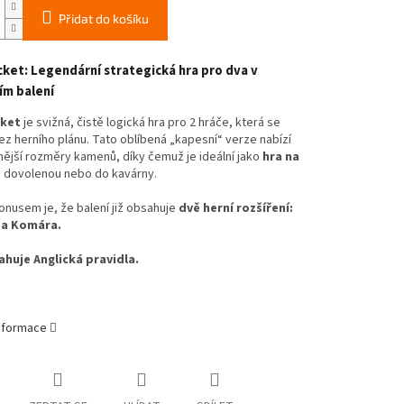
Přidat do košíku
ket: Legendární strategická hra pro dva v
ím balení
cket
je svižná, čistě logická hra pro 2 hráče, která se
z herního plánu. Tato oblíbená „kapesní“ verze nabízí
ější rozměry kamenů, díky čemuž je ideální jako
hra na
a dovolenou nebo do kavárny.
nusem je, že balení již obsahuje
dvě herní rozšíření:
 a Komára.
huje Anglická pravidla.
informace