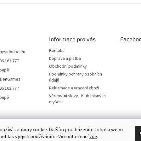
Informace pro vás
Facebo
Kontakt
mysidoupe.eu
Doprava a platba
06 162 777
Obchodní podmínky
doupě
Podmínky ochrany osobních
eDenGames
údajů
Reklamace a vrácení zboží
06 162 777
Věrnostní slevy - Klub mlsných
doupě
myšek
oužívá soubory cookie. Dalším procházením tohoto webu
ouhlas s jejich používáním.. Více informací
zde
.