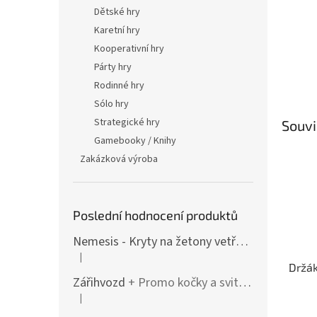
Dětské hry
Karetní hry
Kooperativní hry
Párty hry
Rodinné hry
Sólo hry
Strategické hry
Souvi
Gamebooky / Knihy
Zakázková výroba
Poslední hodnocení produktů
Nemesis - Kryty na žetony vetřelců (varianty i pro rozšíření / Lockdown)
|
Hodnocení produktu je 4 z 5 hvězdiček.
Držák
Zářihvozd
+ Promo kočky a svitolam
|
Hodnocení produktu je 5 z 5 hvězdiček.
Průmě