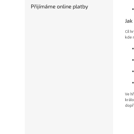
Přijímáme online platby
Jak
Cíl h
kde 
Ve h
král
dopř