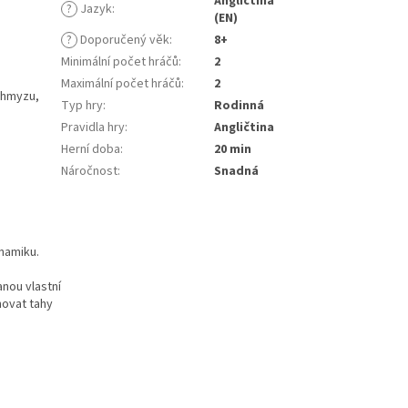
Angličtina
?
Jazyk
:
(EN)
?
Doporučený věk
:
8+
Minimální počet hráčů
:
2
Maximální počet hráčů
:
2
 hmyzu,
Typ hry
:
Rodinná
Pravidla hry
:
Angličtina
Herní doba
:
20 min
Náročnost
:
Snadná
ynamiku.
nou vlastní
novat tahy