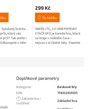
hodnocení
299 Kč
produktu
je
4,3
šíku
Do košíku
z
5
– Splašený brácha
UNÁŠEJTE, CO VÁM PAPRSKY
hvězdiček.
prší, který vás
STAČÍ! UFO je karetní hra, která
te prší? Tak umíte i
se hraje v reálném čase –
 Odhazujete v něm
nejsou v ní žádné tahy. Stanete
bných pravidel
se v ní ufony – žáky
artu se stejným
mimozemské autoškoly, učící
se ovládat...
Doplňkové parametry
Kategorie
:
Deskové hry
EAN
:
736211019233
?
Základní hra /
Základní hra
rozšíření
:
chybí.