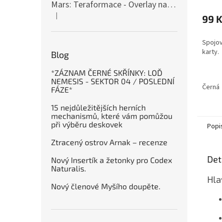
Mars: Teraformace - Overlay na destičky kolonií
hodno
|
produ
99 
Hodnocení produktu je 5 z 5 hvězdiček.
je
4,3
Spojov
z
karty.
5
Blog
hvězdi
*ZÁZNAM ČERNÉ SKŘÍNKY: LOĎ
NEMESIS - SEKTOR 04 / POSLEDNÍ
Černá
FÁZE*
15 nejdůležitějších herních
mechanismů, které vám pomůžou
při výběru deskovek
Popi
Ztracený ostrov Arnak – recenze
Det
Nový Insertík a žetonky pro Codex
Naturalis.
Hla
Nový členové Myšího doupěte.