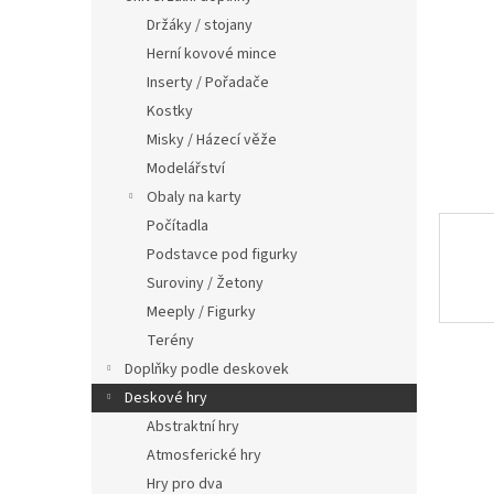
n
Držáky / stojany
e
Herní kovové mince
l
Inserty / Pořadače
Kostky
Misky / Házecí věže
Modelářství
Obaly na karty
Počítadla
Podstavce pod figurky
Suroviny / Žetony
Meeply / Figurky
Terény
Doplňky podle deskovek
Deskové hry
Abstraktní hry
Atmosferické hry
Hry pro dva