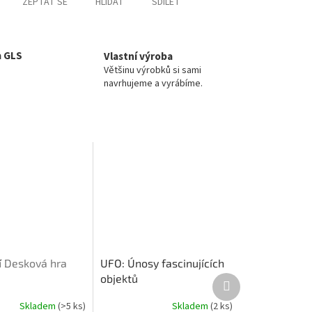
ZEPTAT SE
HLÍDAT
SDÍLET
a GLS
Vlastní výroba
Většinu výrobků si sami
navrhujeme a vyrábíme.
í
Desková hra
UFO: Únosy fascinujících
objektů
Další
produkt
Skladem
(>5 ks)
Skladem
(2 ks)
Průměrné