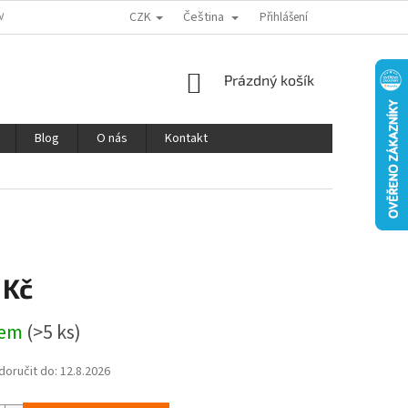
CZK
Čeština
MÍNKY OCHRANY OSOBNÍCH ÚDAJŮ
REKLAMACE A VRÁCENÍ ZBOŽÍ
Přihlášení
V
NÁKUPNÍ
Prázdný košík
KOŠÍK
Blog
O nás
Kontakt
 Kč
dem
(>5 ks)
oručit do:
12.8.2026