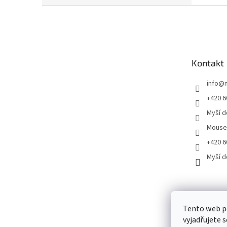
Z
á
p
a
t
Kontakt
í
info
@
+420 6
Myší 
Mous
+420 6
Myší 
Tento web p
vyjadřujete s