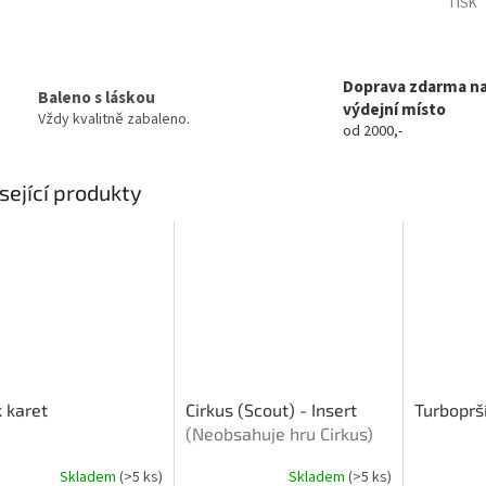
TISK
Doprava zdarma n
Baleno s láskou
výdejní místo
Vždy kvalitně zabaleno.
od 2000,-
sející produkty
 karet
Cirkus (Scout) - Insert
Turboprš
(Neobsahuje hru Cirkus)
Skladem
(>5 ks)
Skladem
(>5 ks)
rné
Průměrné
Průměrné