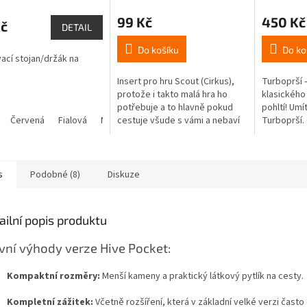
cení
hodnocení
hodnocení
99 Kč
450 Kč
ktu
produktu
produktu
Kč
DETAIL
je
je
4,8
3,7
Do košíku
Do ko
ací stojan/držák na
z
z
5
5
Insert pro hru Scout (Cirkus),
Turboprší 
ček.
hvězdiček.
hvězdiček.
protože i takto malá hra ho
klasického 
potřebuje a to hlavně pokud
pohltí! Umí
Červená
Fialová
Modrá
cestuje všude s vámi a nebaví
Oranžová
Zelená
Žlutá
Turboprší.
vás lovit žetonky bodů různě
podle podo
pod stolem. Obzvláště
(kartu na k
záludné...
číslem...
s
Podobné (8)
Diskuze
ailní popis produktu
vní výhody verze Hive Pocket:
Kompaktní rozměry:
Menší kameny a praktický látkový pytlík na cesty.
Kompletní zážitek:
Včetně rozšíření, která v základní velké verzi často 