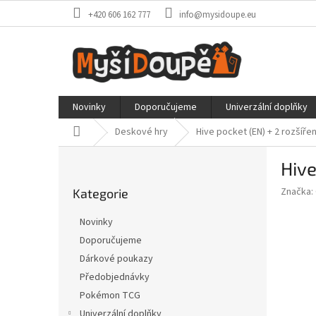
Přejít
+420 606 162 777
info@mysidoupe.eu
na
obsah
Novinky
Doporučujeme
Univerzální doplňky
Domů
Deskové hry
Hive pocket (EN)
+ 2 rozšířen
P
Hive
o
Přeskočit
s
Značka:
Kategorie
kategorie
t
r
Novinky
a
Doporučujeme
n
Dárkové poukazy
n
í
Předobjednávky
p
Pokémon TCG
a
Univerzální doplňky